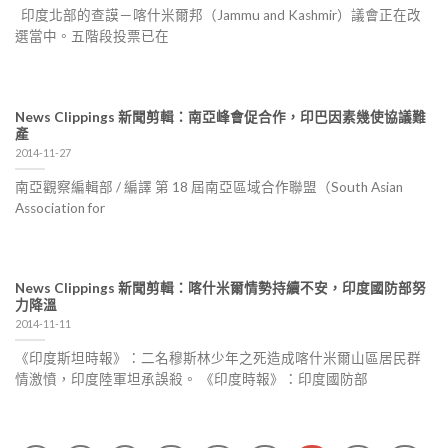
印度北部的查謨－喀什米爾邦（Jammu and Kashmir）議會正在改
選當中。五階段投票已在
News Clippings 新聞剪輯：南亞峰會促合作，印巴因素幾使協議難
產
2014-11-27
南亞觀察編輯部 / 編譯 第 18 屆南亞區域合作聯盟（South Asian
Association for
News Clippings 新聞剪輯：喀什米爾情勢持續不安，印度國防部努
力降溫
2014-11-11
《印度斯坦時報》：二名穆斯林少年之死造成喀什米爾山區居民群
情激憤，印度陸軍坦承誤殺。 《印度時報》：印度國防部