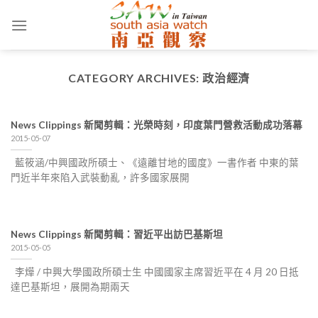
Skip
to
content
CATEGORY ARCHIVES:
政治經濟
News Clippings 新聞剪輯：光榮時刻，印度葉門營救活動成功落幕
2015-05-07
藍筱涵/中興國政所碩士、《遠離甘地的國度》一書作者 中東的葉
門近半年來陷入武裝動亂，許多國家展開
News Clippings 新聞剪輯：習近平出訪巴基斯坦
2015-05-05
李燁 / 中興大學國政所碩士生 中國國家主席習近平在 4 月 20 日抵
達巴基斯坦，展開為期兩天