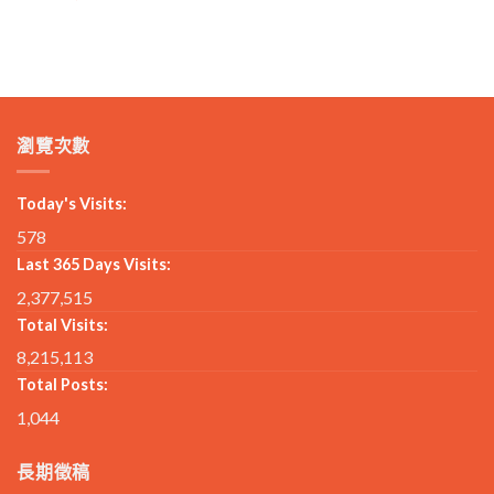
瀏覽次數
Today's Visits:
578
Last 365 Days Visits:
2,377,515
Total Visits:
8,215,113
Total Posts:
1,044
長期徵稿