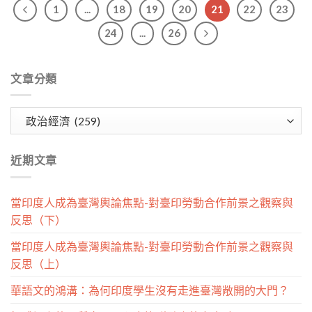
1
...
18
19
20
21
22
23
24
...
26
文章分類
文
章
分
近期文章
類
當印度人成為臺灣輿論焦點-對臺印勞動合作前景之觀察與
反思（下）
當印度人成為臺灣輿論焦點-對臺印勞動合作前景之觀察與
反思（上）
華語文的鴻溝：為何印度學生沒有走進臺灣敞開的大門？