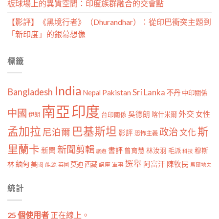
板球場上的異質空間：印度族群融合的交會點
【影評】《黑境行者》（Dhurandhar）：從印巴衝突主題到
「新印度」的銀幕想像
標籤
India
Bangladesh
Sri Lanka
Pakistan
Nepal
不丹
中印關係
南亞
印度
中國
外交
女性
吳德朗
喀什米爾
伊朗
台印關係
孟加拉
巴基斯坦
斯
政治
尼泊爾
文化
影評
恐怖主義
里蘭卡
新聞剪輯
新聞
書評
曾育慧
林汝羽
穆斯
毛派
旅遊
科技
選舉
林
緬甸
阿富汗
陳牧民
莫迪
西藏
美國
能源
講座
軍事
英國
馬爾地夫
統計
25 個使用者
正在線上。