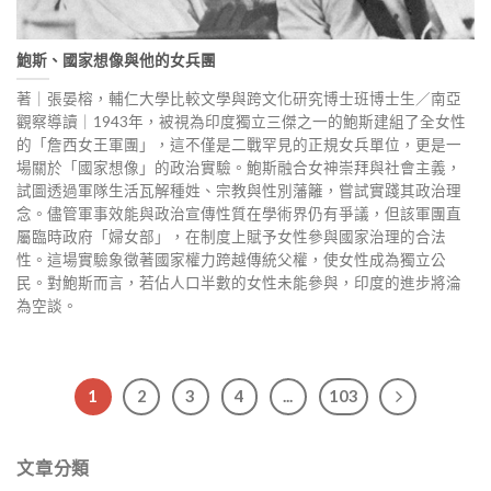
鮑斯、國家想像與他的女兵團
著｜張晏榕，輔仁大學比較文學與跨文化研究博士班博士生／南亞
觀察導讀｜1943年，被視為印度獨立三傑之一的鮑斯建組了全女性
的「詹西女王軍團」，這不僅是二戰罕見的正規女兵單位，更是一
場關於「國家想像」的政治實驗。鮑斯融合女神崇拜與社會主義，
試圖透過軍隊生活瓦解種姓、宗教與性別藩籬，嘗試實踐其政治理
念。儘管軍事效能與政治宣傳性質在學術界仍有爭議，但該軍團直
屬臨時政府「婦女部」，在制度上賦予女性參與國家治理的合法
性。這場實驗象徵著國家權力跨越傳統父權，使女性成為獨立公
民。對鮑斯而言，若佔人口半數的女性未能參與，印度的進步將淪
為空談。
1
2
3
4
...
103
文章分類