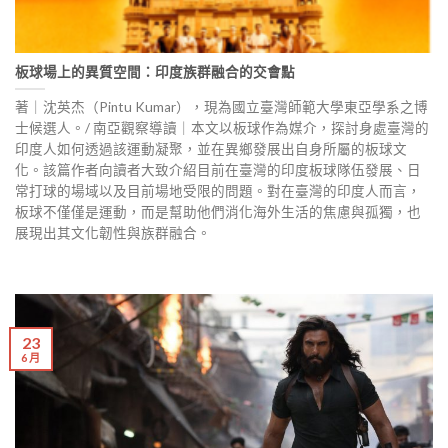
板球場上的異質空間：印度族群融合的交會點
著｜沈英杰（Pintu Kumar），現為國立臺灣師範大學東亞學系之博
士候選人。/ 南亞觀察導讀｜本文以板球作為媒介，探討身處臺灣的
印度人如何透過該運動凝聚，並在異鄉發展出自身所屬的板球文
化。該篇作者向讀者大致介紹目前在臺灣的印度板球隊伍發展、日
常打球的場域以及目前場地受限的問題。對在臺灣的印度人而言，
板球不僅僅是運動，而是幫助他們消化海外生活的焦慮與孤獨，也
展現出其文化韌性與族群融合。
23
6 月