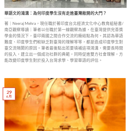
華語文的鴻溝：為何印度學生沒有走進臺灣敞開的大門？
著｜Neeraj Mehra，現任職於著印度台北經濟文化中心教育組秘書/
南亞觀察導讀｜筆者以任職於第一線觀察為據，在臺灣提供完善獎
學金的情況下，臺印兩國之間合作交流的癥結點為何。其認為華語
難度、印度學生們較缺乏對臺灣的理解等等，都是造成印度學生對
臺交流隔閡的原因。筆者最後點出若要填補這項鴻溝，需要長時間
的投入，建立出一個成功社群的典範，同時促進雙方社會理解，方
能改變印度學生對於投入台灣求學、學習華語的評估。
29
6 月