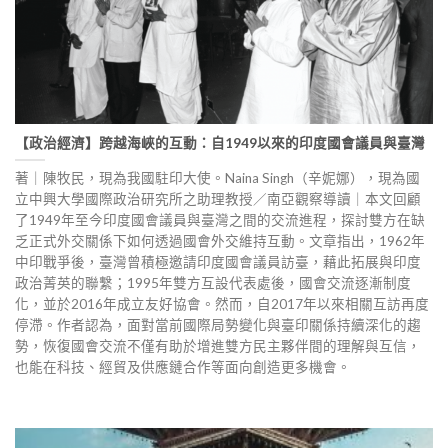
【政治經濟】跨越海峽的互動：自1949以來的印度國會議員與臺灣
著｜陳牧民，現為我國駐印大使。Naina Singh（辛妮娜），現為國
立中興大學國際政治研究所之助理教授／南亞觀察導讀｜本文回顧
了1949年至今印度國會議員與臺灣之間的交流進程，探討雙方在缺
乏正式外交關係下如何透過國會外交維持互動。文章指出，1962年
中印戰爭後，臺灣曾積極邀請印度國會議員訪臺，藉此拓展與印度
政治菁英的聯繫；1995年雙方互設代表處後，國會交流逐漸制度
化，並於2016年成立友好協會。然而，自2017年以來相關互訪再度
停滯。作者認為，面對當前國際局勢變化與臺印關係持續深化的趨
勢，恢復國會交流不僅有助於增進雙方民主夥伴間的理解與互信，
也能在科技、經貿及供應鏈合作等面向創造更多機會。