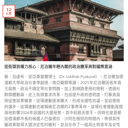
12
4 月
從街頭到權力核心：尼泊爾年輕內閣的政治變革與對國際意涵
著｜烏達布．皮亞庫雷爾博士（Dr. Uddhab Pyakurel），尼泊爾加德
滿都大學政治社會學副授／南亞觀察導讀｜2025年尼泊爾因長年貪
污腐敗、政治不穩定等社會問題，加上對網路使用的限制，透過社
群媒體動員，走上街頭要求改革，包括提升政府透明度、打擊貪腐
與促進就業機會。這場運動逐漸擴大，形成全國性抗議，並迫使政
府讓步，這場運動也被稱做尼泊爾的Z事帶革命。這場社會運動直間
接地影響2026年該國的大選局勢，其中前饒舌歌手，同時也是首都
加德滿都市長的候選人巴倫德拉．沙阿在極短的時間內，帶領其所
屬政黨取得大選決定性的勝利，並且任命了一組高比例青年及女性