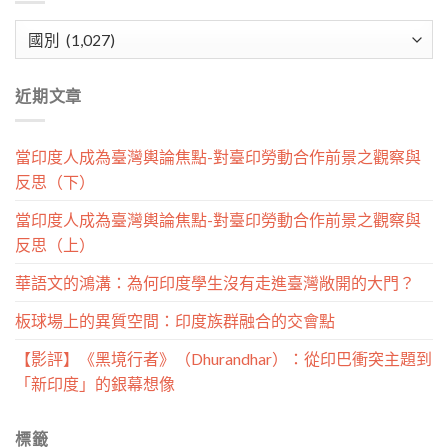
文
章
分
近期文章
類
當印度人成為臺灣輿論焦點-對臺印勞動合作前景之觀察與
反思（下）
當印度人成為臺灣輿論焦點-對臺印勞動合作前景之觀察與
反思（上）
華語文的鴻溝：為何印度學生沒有走進臺灣敞開的大門？
板球場上的異質空間：印度族群融合的交會點
【影評】《黑境行者》（Dhurandhar）：從印巴衝突主題到
「新印度」的銀幕想像
標籤