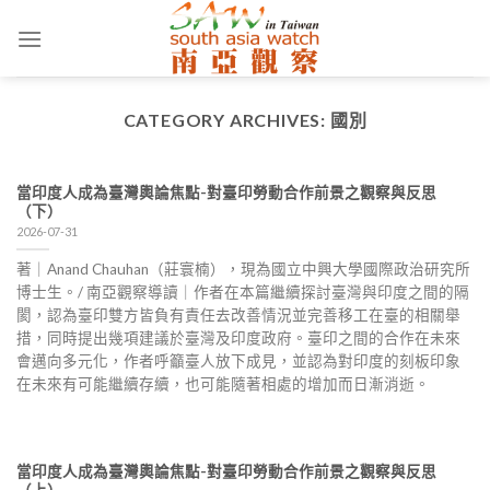
Skip
to
content
CATEGORY ARCHIVES:
國別
當印度人成為臺灣輿論焦點-對臺印勞動合作前景之觀察與反思
（下）
2026-07-31
著｜Anand Chauhan（莊寰楠），現為國立中興大學國際政治研究所
博士生。/ 南亞觀察導讀｜作者在本篇繼續探討臺灣與印度之間的隔
閡，認為臺印雙方皆負有責任去改善情況並完善移工在臺的相關舉
措，同時提出幾項建議於臺灣及印度政府。臺印之間的合作在未來
會邁向多元化，作者呼籲臺人放下成見，並認為對印度的刻板印象
在未來有可能繼續存續，也可能隨著相處的增加而日漸消逝。
當印度人成為臺灣輿論焦點-對臺印勞動合作前景之觀察與反思