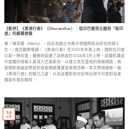
【影評】《黑境行者》（Dhurandhar）：從印巴衝突主題到「新印
度」的銀幕想像
著｜陳潔儒（Nikita），目前為國立中興大學國際政治研究所碩士
生。/ 南亞觀察導讀｜《黑境行者》在2025年年尾上映，隨即在印度
引起一陣炫風，續集則延續了該熱度於2026年3月上映。該電影講述
印度籍的情報人員深入巴基斯坦，以建立其在當地的情報網路；兩
部電影無論是票房抑或是網路聲量皆表現亮眼。本文帶領讀者一窺
《黑境行者》的魅力之處，以及該電影如何反映出現今印度對自身
國家形象的期待。
16
6 月