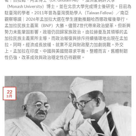
（Monash University）博士，並在北京大學完成博士後研究。目前為
駐臺灣的學者，2011年曾為臺灣獎助學人（Taiwan Fellow）／南亞
觀察導讀｜2026年孟加拉大選在學生運動推翻哈西娜政權後舉行，
孟加拉民族主義黨（BNP）大勝。儘管Z世代帶來政治變革，但新興
勢力未能鞏固影響，政壇仍回歸家族政治，由拉赫曼及其領導的孟
加拉民族主義黨所主導，而政治報復與排斥持續循環地出現在孟加
拉，同時，經濟成長放緩、就業不足與財政壓力加劇挑戰。外交
上，孟加拉在印度、中國與美國間尋求平衡。整體而言，舊體制韌
性仍強，改革成效與政治穩定性仍待觀察。
22
3 月