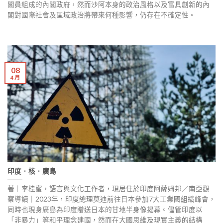
閣員組成的內閣政府，然而沙阿本身的政治風格以及富具創新的內
閣對國際社會及區域政治將帶來何種影響，仍存在不確定性。
08
4 月
印度．核．廣島
著｜李桂蜜，語言與文化工作者，現居住於印度阿薩姆邦／南亞觀
察導讀｜2023年，印度總理莫迪前往日本參加7大工業國組織峰會，
同時也現身廣島為印度贈送日本的甘地半身像揭幕。儘管印度以
「非暴力」等和平理念建國，然而在大國思維及現實主義的結構