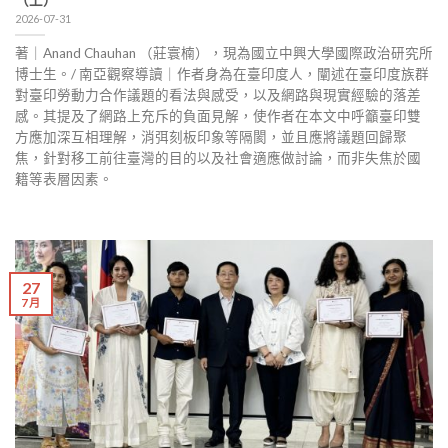
（上）
2026-07-31
著｜Anand Chauhan （莊寰楠），現為國立中興大學國際政治研究所
博士生。/ 南亞觀察導讀｜作者身為在臺印度人，闡述在臺印度族群
對臺印勞動力合作議題的看法與感受，以及網路與現實經驗的落差
感。其提及了網路上充斥的負面見解，使作者在本文中呼籲臺印雙
方應加深互相理解，消弭刻板印象等隔閡，並且應將議題回歸聚
焦，針對移工前往臺灣的目的以及社會適應做討論，而非失焦於國
籍等表層因素。
27
7 月