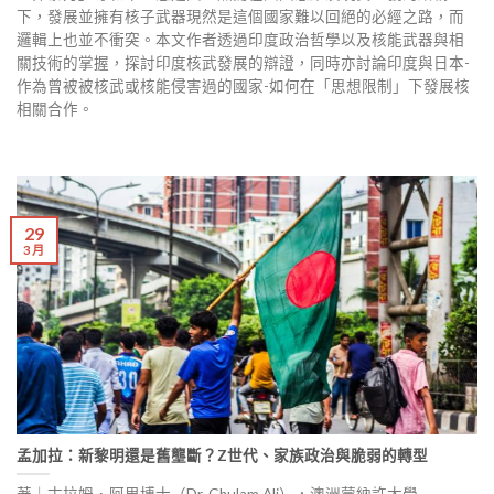
下，發展並擁有核子武器現然是這個國家難以回絕的必經之路，而
邏輯上也並不衝突。本文作者透過印度政治哲學以及核能武器與相
關技術的掌握，探討印度核武發展的辯證，同時亦討論印度與日本-
作為曾被被核武或核能侵害過的國家-如何在「思想限制」下發展核
相關合作。
29
3 月
孟加拉：新黎明還是舊壟斷？Z世代、家族政治與脆弱的轉型
著｜古拉姆．阿里博士（Dr. Ghulam Ali），澳洲蒙納許大學