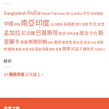
India
Bangladesh
Sri Lanka
Pakistan
Nepal
不丹
中印關係
南亞
印度
中國
外交
女性
吳德朗
喀什米爾
伊朗
台印關係
孟加拉
巴基斯坦
斯
政治
尼泊爾
文化
影評
恐怖主義
里蘭卡
新聞剪輯
新聞
書評
曾育慧
林汝羽
穆斯
毛派
旅遊
科技
選舉
林
緬甸
阿富汗
陳牧民
莫迪
西藏
美國
能源
講座
軍事
英國
馬爾地夫
統計
27 個使用者
正在線上。
瀏覽次數