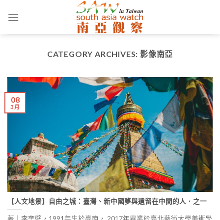
Skip
to
content
CATEGORY ARCHIVES:
影像南亞
08
3 月
【人文地景】自由之城：臺灣、新中國夢與遺留在中間的人．之一
著｜李奎壁，1991年生於臺南， 2017年畢業於臺北藝術大學美術學