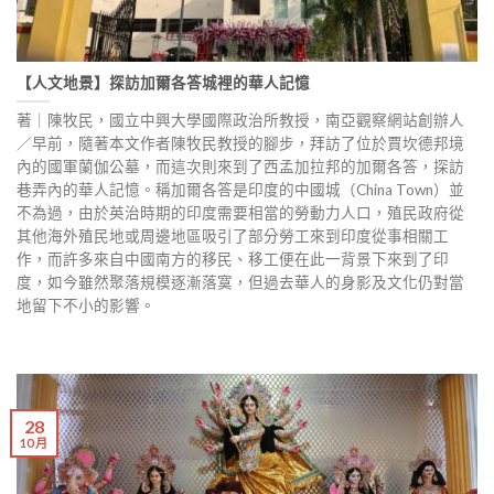
【人文地景】探訪加爾各答城裡的華人記憶
著｜陳牧民，國立中興大學國際政治所教授，南亞觀察網站創辦人
／早前，隨著本文作者陳牧民教授的腳步，拜訪了位於賈坎德邦境
內的國軍蘭伽公墓，而這次則來到了西孟加拉邦的加爾各答，探訪
巷弄內的華人記憶。稱加爾各答是印度的中國城（China Town）並
不為過，由於英治時期的印度需要相當的勞動力人口，殖民政府從
其他海外殖民地或周邊地區吸引了部分勞工來到印度從事相關工
作，而許多來自中國南方的移民、移工便在此一背景下來到了印
度，如今雖然聚落規模逐漸落寞，但過去華人的身影及文化仍對當
地留下不小的影響。
28
10 月