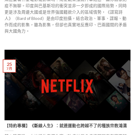
疫不無聊。印度與巴基斯坦的衝突並非一夕即成的國際局勢，同時
更是涉及周邊大國或是世界強國籍欲介入的區域情勢，《諜寫詩
人》（Bard of Blood）是由印度拍攝，結合政治、軍事、諜報、動
作而成的影集，雖為影集，但卻也真實地反應印、巴兩國間的矛盾
與大國角力。
25
7 月
【特約專欄】《斷線人生》：就連運動也跨越不了的種族宗教鴻溝