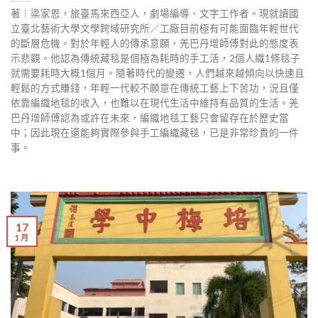
著｜梁家恩，旅臺馬來西亞人，劇場編導、文字工作者。現就讀國
立臺北藝術大學文學跨域研究所／工廠目前極有可能面臨年輕世代
的斷層危機。對於年輕人的傳承意願，羌巴丹增師傅對此的態度表
示悲觀。他認為傳統藏毯是個極為耗時的手工活，2個人織1條毯子
就需要耗時大概1個月。隨著時代的變遷，人們越來越傾向以快速且
輕鬆的方式賺錢，年輕一代較不願意在傳統工藝上下苦功，況且僅
依靠編織地毯的收入，也難以在現代生活中維持有品質的生活。羌
巴丹增師傅認為或許在未來，編織地毯工藝只會留存在於歷史當
中；因此現在還能夠實際參與手工編織藏毯，已是非常珍貴的一件
事。
17
1 月