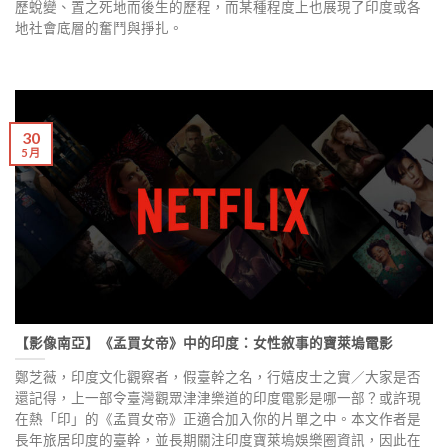
歷蛻變、置之死地而後生的歷程，而某種程度上也展現了印度或各
地社會底層的奮鬥與掙扎。
30
5 月
【影像南亞】《孟買女帝》中的印度：女性敘事的寶萊塢電影
鄭芝薇，印度文化觀察者，假臺幹之名，行嬉皮士之實／大家是否
還記得，上一部令臺灣觀眾津津樂道的印度電影是哪一部？或許現
在熱「印」的《孟買女帝》正適合加入你的片單之中。本文作者是
長年旅居印度的臺幹，並長期關注印度寶萊塢娛樂圈資訊，因此在