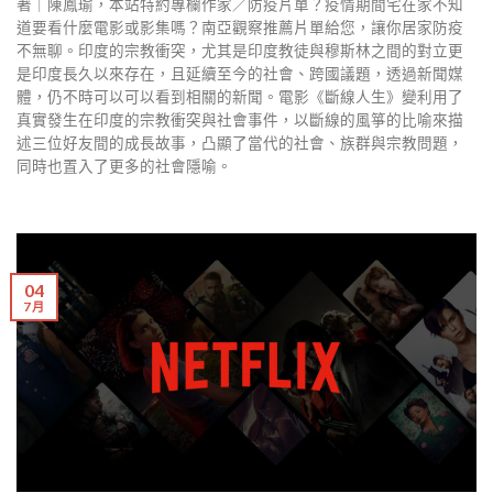
著｜陳鳳瑜，本站特約專欄作家／防疫片單？疫情期間宅在家不知
道要看什麼電影或影集嗎？南亞觀察推薦片單給您，讓你居家防疫
不無聊。印度的宗教衝突，尤其是印度教徒與穆斯林之間的對立更
是印度長久以來存在，且延續至今的社會、跨國議題，透過新聞媒
體，仍不時可以可以看到相關的新聞。電影《斷線人生》變利用了
真實發生在印度的宗教衝突與社會事件，以斷線的風箏的比喻來描
述三位好友間的成長故事，凸顯了當代的社會、族群與宗教問題，
同時也置入了更多的社會隱喻。
04
7 月