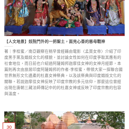
【人文地景】妓院門外的一把聖土，面兇心善的慈母戰神
著｜李桂蜜／南亞觀察在稍早曾經藉由電影〈孟買女帝〉介紹了印
度黑手黨及娼妓文化的樣貌，並討論女性如何在印度爭取其應有的
社會地位，而日前也介紹過阿薩姆邦迦摩佳女神的女神月經節，本
篇則再次由旅居印度阿薩姆邦的作者-李桂蜜，帶領大家一探聯合國
世界無形文化遺產的杜嘉女神祭典，以及該祭典與印度娼妓文化的
關聯。若說迦摩佳女神反映了印度宗教的多元信仰，那麼這位曾經
出現在唐朝三藏法師傳記中的的杜嘉女神或反映了印度宗教的包容
與溫度。
30