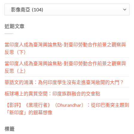
文
章
分
近期文章
類
當印度人成為臺灣輿論焦點-對臺印勞動合作前景之觀察與
反思（下）
當印度人成為臺灣輿論焦點-對臺印勞動合作前景之觀察與
反思（上）
華語文的鴻溝：為何印度學生沒有走進臺灣敞開的大門？
板球場上的異質空間：印度族群融合的交會點
【影評】《黑境行者》（Dhurandhar）：從印巴衝突主題到
「新印度」的銀幕想像
標籤