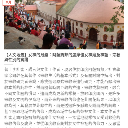
9 月
【人文地景】女神的月經：阿薩姆邦的迦摩佳女神廟及神話、宗教
與性別的實踐
著｜李桂蜜，語言與文化工作者，現居住於印度阿薩姆邦／社會學
家涂爾幹在其著作《宗教生活的基本形式》及有關討論中指出，對
於宗教研究者來說，應挑選最原始宗教來進行研究，才能凸顯出宗
教本質的純粹性，然而隨著時間巨輪的推進，宗教或將吸納、融合
不同文化圈的慣習，進而成為更新的樣貌。放眼印度國內，是許多
宗教及文明的孕育地，而外來的宗教信仰也在此開花結果。以印度
教為例，其發展並非線性的，而是透過許多脈絡交織而成的網絡，
甚至吸取地域性的信仰，成為區域性特有的祭祀文化。本文作者李
桂蜜走訪阿薩姆邦的迦摩佳女神廟，一探當地謎樣卻又受到歡迎的
宗教信仰及慶典，並從印度教系統對於女性神祉的信仰力，反思當