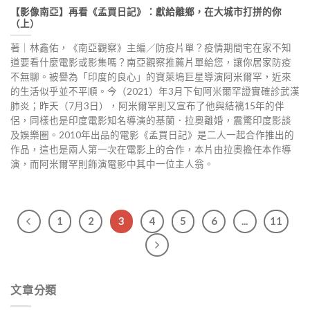
【影像南亞】再看《孟買日記》：獻給離鄉，在大城市打拼的你
（上）
著｜林鑫佑，《南亞觀察》主編／防疫片單？疫情期間宅在家不知
道要看什麼電影或影集嗎？南亞觀察推薦片單給您，讓你居家防疫
不無聊。被譽為「印度的良心」的寶萊塢巨星導演阿米爾罕，近來
的生活似乎並不平順。今（2021）年3月下旬阿米爾罕證實確診武漢
肺炎；昨天（7月3日），阿米爾罕則又宣布了他與結褵15年的伴
侶，同樣也是印度電影知名導演的基蘭．拉奧離婚，震驚印度影談
及娛樂圈。2010年出品的電影《孟買日記》是二人一起合作推出的
作品，這也是兩人第一次在電影上的合作，本片由拉奧擔任本作導
演，而阿米爾罕則飾演電影中其中一位主人翁。
1
2
3
4
5
6
...
11
文章分類