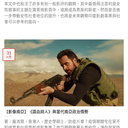
本文中也投注了許多有別一般影評的觀察，其中最值得注意的是女
性敘事的主題在寶萊塢影頁中，或將成為票房的新星，然而是否進
一步帶動女性社會地位的提升，也將是未來觀察印度影劇事業與社
會可以參考的面向。
31
3 月
【影像南亞】《諜血詩人》與當代南亞政治情勢
著｜龐浩賢，香港人，歷史學碩士／防疫片單？疫情期間宅在家不
知道要看什麼電影或影集嗎？南亞觀察推薦片單給您，讓你居家防