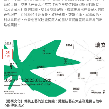
系碩士班，現生活在臺北／本文作者李奎壁透過解密檔案的閱覽，
以及與藏人社群的接觸，從3段訪談紀錄，嘗試拼湊出在臺藏人的過
去與現在，從種種的社會背景、族群分和、諜報抗衡、黨國政治、
利益與理想，作者也嘗試盼能從藏人的脈絡來提醒臺灣與世界的出
路或契機。
25
1 月
【藝術文化】傳統工藝的流亡路線：藏毯技藝在大吉嶺難民自助中
心的傳承現況