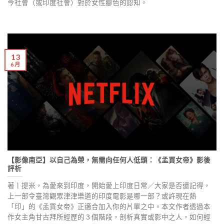
今社會（或印度社會）對於女性腳色的認知。
13
6 月
【影像南亞】以自己為榮，無需向任何人低頭：《孟買女帝》影後
評析
著丨提米，為愛來到印度，開始愛上印度日常／大家是否還記得，
上一部令臺灣觀眾津津樂道的印度電影是哪一部？或許現在熱
「印」的《孟買女帝》正適合加入你的片單之中。本文作者透過本
作女主角甘古拜所經歷的３個階段，剖析真實或影中之人，如何經