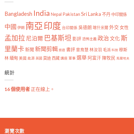
India
Bangladesh
Sri Lanka
Pakistan
Nepal
不丹
中印關係
南亞
印度
中國
外交
女性
吳德朗
喀什米爾
伊朗
台印關係
孟加拉
巴基斯坦
斯
政治
尼泊爾
文化
影評
恐怖主義
里蘭卡
新聞剪輯
新聞
書評
曾育慧
林汝羽
穆斯
毛派
旅遊
科技
選舉
林
緬甸
阿富汗
陳牧民
莫迪
西藏
美國
能源
講座
軍事
英國
馬爾地夫
統計
16 個使用者
正在線上。
瀏覽次數