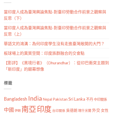
當印度人成為臺灣輿論焦點-對臺印勞動合作前景之觀察與
反思（下）
當印度人成為臺灣輿論焦點-對臺印勞動合作前景之觀察與
反思（上）
華語文的鴻溝：為何印度學生沒有走進臺灣敞開的大門？
板球場上的異質空間：印度族群融合的交會點
【影評】《黑境行者》（Dhurandhar）：從印巴衝突主題到
「新印度」的銀幕想像
標籤
India
Bangladesh
Sri Lanka
Pakistan
Nepal
不丹
中印關係
南亞
印度
中國
外交
女性
吳德朗
喀什米爾
伊朗
台印關係