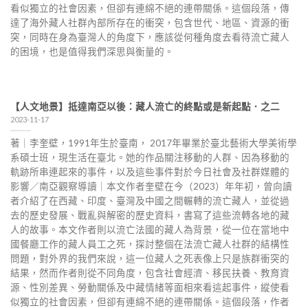
看似獨立的社會因素，但卻有連綿不絕的連帶關係。這個段落，傳
達了海外藏人社群內部所存在的衝突，包含世代、地區、資源的衝
突，同時在身為臺灣人的角度下，應該從何種角度去看待流亡藏人
的困境，也是值得我們深思與衡量的。
【人文地景】抵達南亞以後：藏人流亡的終點或是新起點．之二
2023-11-17
著｜李奎壁，1991年生於臺南， 2017年畢業於臺北藝術大學美術學
系碩士班，現生活在臺北。她的作品關注移動的人群、因為移動的
軌跡所串連起來的事件，以及這些事件對於今日社會及社群媒體的
影響／南亞觀察導讀｜本文作者奎壁在今（2023）年年初，曾向讀
者介紹了在西藏、印度、臺灣及中國之間輾轉的流亡藏人，並從過
去的歷史發展、戰亂與解密的歷史資料，書寫了這些流轉各地的藏
人的故事。本文作者則以流亡法國的藏人為背景，從一位在當地中
國餐廳工作的藏人員工之死，探討整個在法流亡藏人社群的結構性
問題，對外界的我們來說，這一位藏人之死表像上只是族群衝突的
結果，然而作者則從不同角度，包含社會經濟、移民扶養、教育資
源、性別差異、勞動關係及中藏情緒等面相來看這起事件，縱使看
似獨立的社會因素，但卻有連綿不絕的連帶關係。這個段落，作者