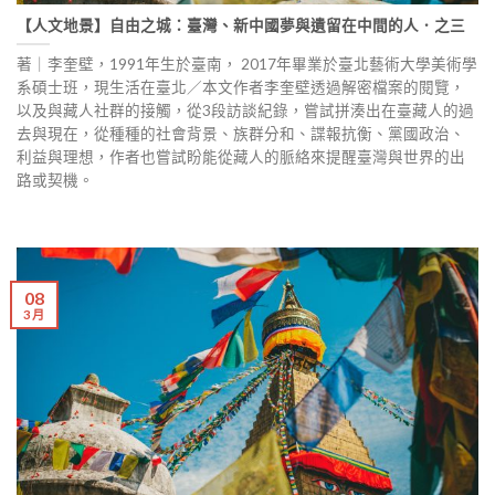
【人文地景】自由之城：臺灣、新中國夢與遺留在中間的人．之三
著｜李奎壁，1991年生於臺南， 2017年畢業於臺北藝術大學美術學
系碩士班，現生活在臺北／本文作者李奎壁透過解密檔案的閱覽，
以及與藏人社群的接觸，從3段訪談紀錄，嘗試拼湊出在臺藏人的過
去與現在，從種種的社會背景、族群分和、諜報抗衡、黨國政治、
利益與理想，作者也嘗試盼能從藏人的脈絡來提醒臺灣與世界的出
路或契機。
08
3 月