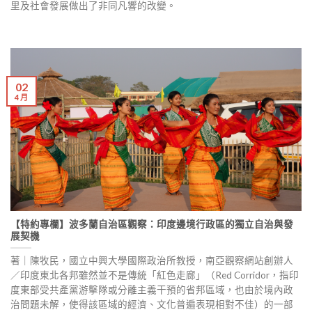
里及社會發展做出了非同凡響的改變。
02
4 月
【特約專欄】波多蘭自治區觀察：印度邊境行政區的獨立自治與發
展契機
著｜陳牧民，國立中興大學國際政治所教授，南亞觀察網站創辦人
／印度東北各邦雖然並不是傳統「紅色走廊」（Red Corridor，指印
度東部受共產黨游擊隊或分離主義干預的省邦區域，也由於境內政
治問題未解，使得該區域的經濟、文化普遍表現相對不佳）的一部