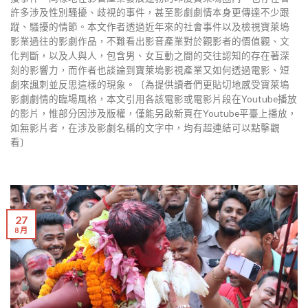
許多涉及性別騷擾、歧視的事件，甚至影劇劇情本身更傳達不少跟
蹤、騷擾的情節。本文作者透過近年來的社會事件以及檢視寶萊塢
影業過往的影劇作品，不難看出影音產業對於觀影者的價值觀、文
化判斷，以及人與人，包含男、女互動之間的交往認知的存在著深
刻的影響力，而作者也談論到寶萊塢影視產業又如何透過電影、短
劇來諷刺並反思這樣的現象。〔為提供讀者們更貼切地感受寶萊塢
影劇劇情的臨場風格，本文引用各該電影或電影片段在Youtube播放
的影片，惟部分因涉及版權，僅能另啟新頁在Youtube平臺上播放，
如無影片者，在涉及影劇名稱的文字中，均有超連結可以點擊觀
看〕
27
8 月