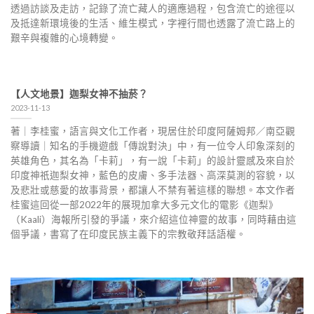
透過訪談及走訪，記錄了流亡藏人的適應過程，包含流亡的途徑以
及抵達新環境後的生活、維生模式，字裡行間也透露了流亡路上的
艱辛與複雜的心境轉變。
【人文地景】迦梨女神不抽菸？
2023-11-13
著｜李桂蜜，語言與文化工作者，現居住於印度阿薩姆邦／南亞觀
察導讀｜知名的手機遊戲「傳說對決」中，有一位令人印象深刻的
英雄角色，其名為「卡莉」，有一說「卡莉」的設計靈感及來自於
印度神祇迦梨女神，藍色的皮膚、多手法器、高深莫測的容貌，以
及悲壯或慈愛的故事背景，都讓人不禁有著這樣的聯想。本文作者
桂蜜這回從一部2022年的展現加拿大多元文化的電影《迦梨》
（Kaali）海報所引發的爭議，來介紹這位神靈的故事，同時藉由這
個爭議，書寫了在印度民族主義下的宗教敬拜話語權。