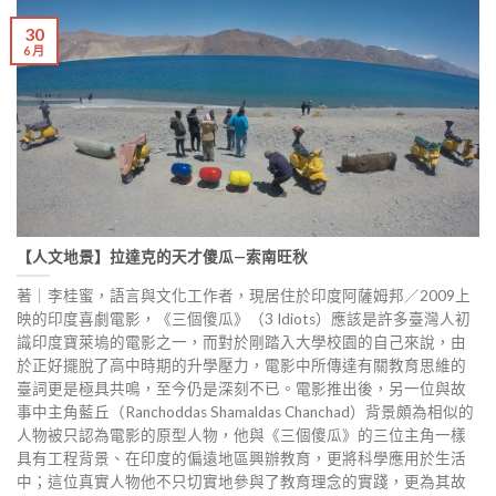
30
6 月
【人文地景】拉達克的天才傻瓜—索南旺秋
著｜李桂蜜，語言與文化工作者，現居住於印度阿薩姆邦／2009上
映的印度喜劇電影，《三個傻瓜》（3 Idiots）應該是許多臺灣人初
識印度寶萊塢的電影之一，而對於剛踏入大學校園的自己來說，由
於正好擺脫了高中時期的升學壓力，電影中所傳達有關教育思維的
臺詞更是極具共鳴，至今仍是深刻不已。電影推出後，另一位與故
事中主角藍丘（Ranchoddas Shamaldas Chanchad）背景頗為相似的
人物被只認為電影的原型人物，他與《三個傻瓜》的三位主角一樣
具有工程背景、在印度的偏遠地區興辦教育，更將科學應用於生活
中；這位真實人物他不只切實地參與了教育理念的實踐，更為其故