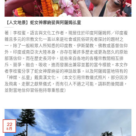
【人文地景】蛇女神摩納娑與阿薩姆乩童
著｜李桂蜜，語言與文化工作者，現居住於印度阿薩姆邦／印度複
雜且多元的宗教文化一直以來是社會或民俗研究者探討的題材之
一，除了一般較眾人所知悉的印度教、伊斯蘭教、佛教或基督信仰
外，印度或南亞次大陸本身，亦存在著許多歷史或更為悠久的原始
部落信仰。而在歷史長河中，這些來自各地的各種宗教間相互排
斥、競爭、融合、吸收，進而發展出兼容並蓄的當今樣貌。本文作
者李桂蜜分享了蛇女神摩納娑的神話故事，以及阿薩姆當地特有的
「神媒、乩童」戴奧漢文化。〔本文引用宗教儀式照片，部分因涉
及飛禽、走獸之獻祭儀式，而有引人不適之可能，請斟酌後閱讀，
並對當地信仰習俗抱持尊重態度〕
22
8 月