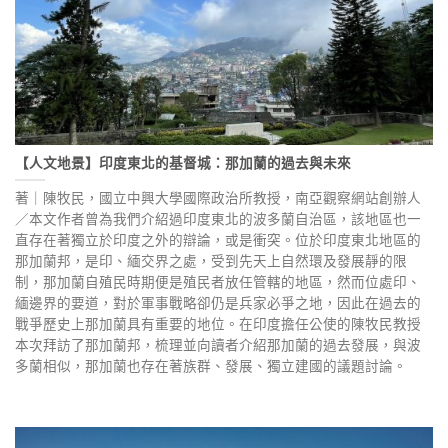
【人文地景】印度東北的基督城：那加蘭的過去與未來
著｜陳牧民，國立中興大學國際政治所教授，南亞觀察網站創辦人
／本文作者曾為我們介紹過印度東北的波多蘭自治區，該地區也一
直存在著獨立於印度之外的辯論，或是衝突。位於印度東北地區的
那加蘭邦，是印、緬交界之處，受到先天上自然環及發展靜的限
制，那加蘭自殖民時期便是殖民者放任管轄的地區，然而位處印、
緬邊界的要道，對於軍事戰略卻仍是兵家必爭之地，因此在過去的
戰爭歷史上那加蘭具有重要的地位。在印度擔任公使的陳牧民教授
本次拜訪了那加蘭邦，梳理並向讀者介紹那加蘭的過去發展，與波
多蘭相似，那加蘭也存在著族群、發展、獨立建國的議題討論。