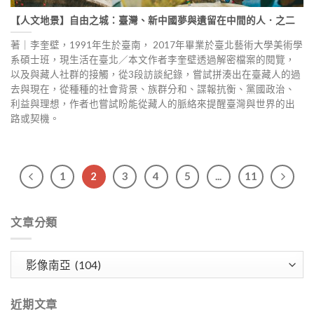
【人文地景】自由之城：臺灣、新中國夢與遺留在中間的人．之二
著｜李奎壁，1991年生於臺南， 2017年畢業於臺北藝術大學美術學
系碩士班，現生活在臺北／本文作者李奎壁透過解密檔案的閱覽，
以及與藏人社群的接觸，從3段訪談紀錄，嘗試拼湊出在臺藏人的過
去與現在，從種種的社會背景、族群分和、諜報抗衡、黨國政治、
利益與理想，作者也嘗試盼能從藏人的脈絡來提醒臺灣與世界的出
路或契機。
1
2
3
4
5
...
11
文章分類
文
章
分
近期文章
類