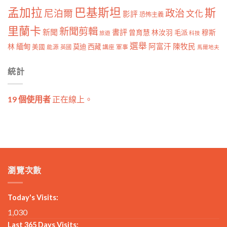
孟加拉
巴基斯坦
斯
政治
尼泊爾
文化
影評
恐怖主義
里蘭卡
新聞剪輯
新聞
書評
曾育慧
林汝羽
穆斯
毛派
旅遊
科技
選舉
林
緬甸
阿富汗
陳牧民
莫迪
西藏
美國
能源
講座
軍事
英國
馬爾地夫
統計
19 個使用者
正在線上。
瀏覽次數
Today's Visits:
1,030
Last 365 Days Visits: