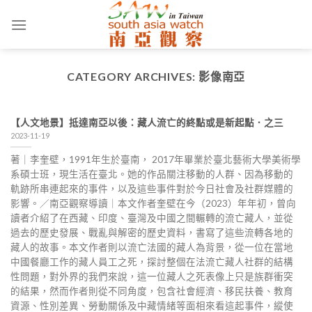
Skip
to
content
CATEGORY ARCHIVES:
影像南亞
【人文地景】抵達南亞以後：藏人流亡的終點或是新起點．之三
2023-11-19
著｜李奎壁，1991年生於臺南， 2017年畢業於臺北藝術大學美術學
系碩士班，現生活在臺北。她的作品關注移動的人群、因為移動的
軌跡所串連起來的事件，以及這些事件對於今日社會及社群媒體的
影響。／南亞觀察導讀｜本文作者奎壁在今（2023）年年初，曾向
讀者介紹了在西藏、印度、臺灣及中國之間輾轉的流亡藏人，並從
過去的歷史發展、戰亂與解密的歷史資料，書寫了這些流轉各地的
藏人的故事。本文作者則以流亡法國的藏人為背景，從一位在當地
中國餐廳工作的藏人員工之死，探討整個在法流亡藏人社群的結構
性問題，對外界的我們來說，這一位藏人之死表像上只是族群衝突
的結果，然而作者則從不同角度，包含社會經濟、移民扶養、教育
資源、性別差異、勞動關係及中藏情緒等面相來看這起事件，縱使