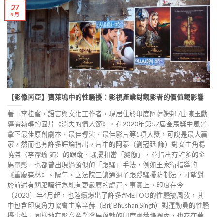
27
9 月
【影像南亞】寶萊塢中的性騷擾：影視產業對觀影者的價值觀影響
著｜李桂蜜，語言與文化工作者，現居住於印度阿薩姆邦 /由陳玉勳
導演執導的國片《消失的情人節》，在2020年第57屆金馬獎中風光
拿下最佳原創劇本、最佳導演、最佳影片等5項大獎，可說是最大贏
家，然而也有許多評論指出，片中的阿泰（劉冠廷 飾）對女主角楊
曉淇（李霈瑜 飾）的跟蹤、騷擾相當「變態」，並指出有許多的金
馬電影，也都曾出現過類似的「跟騷」手法，例如王家衛指導的
《重慶森林》。隔年，立法院三讀通過了跟蹤騷擾防制法，可望對
於前述有關跟騷行為能有更嚴厲的處置。事實上，印度在今
（2023）年4月起，也陸續爆出了許多#METOO的性騷擾風波，其
中包含印度角力協會主席辛赫（Brij Bhushan Singh）對運動員的性騷
擾事件，同樣地在影音產業發展蓬勃的印度寶萊塢圈內，也存在著