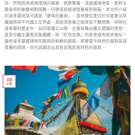
份，然而因為地理環境的複雜、族群繁複、深處邊境地區，致對主
要省邦的聯繫相對困難，仍使得其經濟發展有所阻礙。本文所介紹
的波多蘭地區可謂是「邊境的邊境」，其地理位置位於印度東北阿
薩姆邦與不丹國土交界處，其經濟發展之困境並不難想像，同時在
波多蘭的歷史中，自印度獨立以降，也曾發展出獨立建國的思想，
甚至分離主義等武裝團體，與「紅色走廊」的背景或有些許相似。
最終波多蘭選擇與印度政府和解的道路，即便當今政府仍面對區域
發展的困境，但也試圖走出具有自我民族特色的道路。
08
3 月