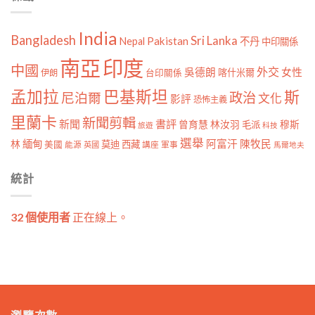
India
Bangladesh
Sri Lanka
Pakistan
Nepal
不丹
中印關係
南亞
印度
中國
外交
女性
吳德朗
喀什米爾
伊朗
台印關係
孟加拉
巴基斯坦
斯
政治
尼泊爾
文化
影評
恐怖主義
里蘭卡
新聞剪輯
新聞
書評
曾育慧
林汝羽
穆斯
毛派
旅遊
科技
選舉
林
緬甸
阿富汗
陳牧民
莫迪
西藏
美國
能源
講座
軍事
英國
馬爾地夫
統計
32 個使用者
正在線上。