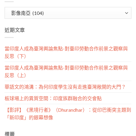
文
章
分
近期文章
類
當印度人成為臺灣輿論焦點-對臺印勞動合作前景之觀察與
反思（下）
當印度人成為臺灣輿論焦點-對臺印勞動合作前景之觀察與
反思（上）
華語文的鴻溝：為何印度學生沒有走進臺灣敞開的大門？
板球場上的異質空間：印度族群融合的交會點
【影評】《黑境行者》（Dhurandhar）：從印巴衝突主題到
「新印度」的銀幕想像
標籤