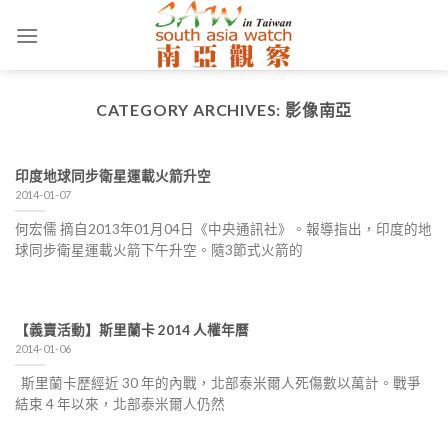
Skip
to
content
CATEGORY ARCHIVES:
影像南亞
印度地球同步衛星運載火箭升空
2014-01-07
何宏儒 摘自2013年01月04日《中央通訊社》。報導指出，印度的地
球同步衛星運載火箭下午升空。隨3節式火箭的
【義賣活動】斯里蘭卡 2014 人權年曆
2014-01-06
斯里蘭卡歷經近 30 年的內戰，北部泰米爾人死傷數以萬計。戰爭
結束 4 年以來，北部泰米爾人仍然