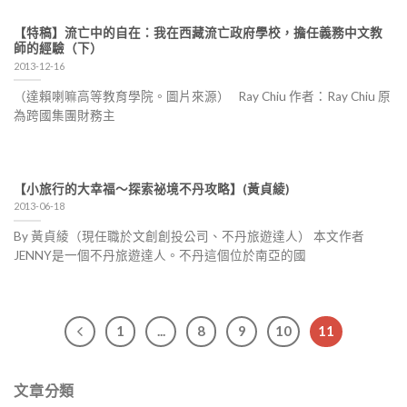
【特稿】流亡中的自在：我在西藏流亡政府學校，擔任義務中文教
師的經驗（下）
2013-12-16
（達賴喇嘛高等教育學院。圖片來源） Ray Chiu 作者：Ray Chiu 原
為跨國集團財務主
【小旅行的大幸福～探索祕境不丹攻略】(黃貞綾)
2013-06-18
By 黃貞綾（現任職於文創創投公司、不丹旅遊達人） 本文作者
JENNY是一個不丹旅遊達人。不丹這個位於南亞的國
1
...
8
9
10
11
文章分類