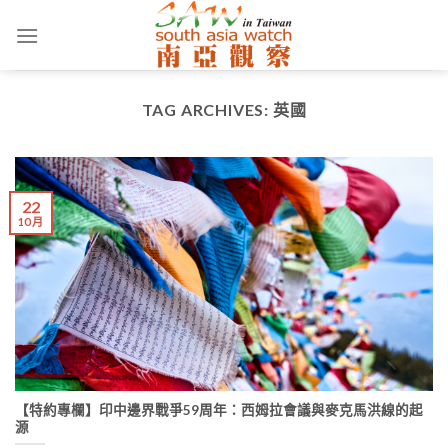
Skip
to
content
TAG ARCHIVES:
英國
22
10 月
【特約專欄】印中邊界戰爭59周年：西姆拉會議與麥克馬洪線的起
源