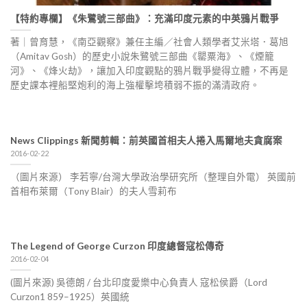
【特約專欄】《朱鷺號三部曲》：充滿印度元素的中英鴉片戰爭
著｜曾育慧，《南亞觀察》兼任主編／社會人類學者艾米塔．葛旭
（Amitav Gosh）的歷史小說朱鷺號三部曲《罌粟海》、《煙籠
河》、《烽火劫》，讓加入印度觀點的鴉片戰爭變得立體，不再是
歷史課本裡船堅炮利的海上強權擊垮積弱不振的滿清政府。
News Clippings 新聞剪輯：前英國首相夫人捲入馬爾地夫貪腐案
2016-02-22
（圖片來源） 李若寧/台灣大學政治學研究所（整理自外電） 英國前
首相布萊爾（Tony Blair）的夫人雪莉布
The Legend of George Curzon 印度總督寇松傳奇
2016-02-04
(圖片來源) 吳德朗 / 台北印度愛樂中心負責人 寇松侯爵（Lord
Curzon1 859–1925）英國統