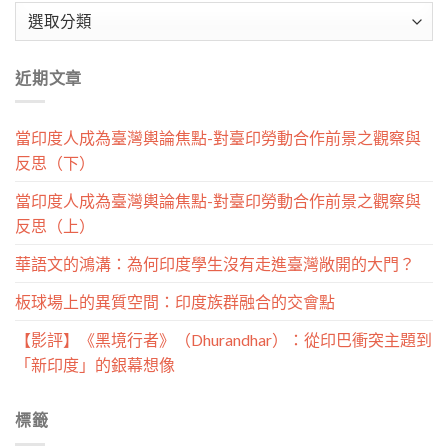
文
章
分
近期文章
類
當印度人成為臺灣輿論焦點-對臺印勞動合作前景之觀察與
反思（下）
當印度人成為臺灣輿論焦點-對臺印勞動合作前景之觀察與
反思（上）
華語文的鴻溝：為何印度學生沒有走進臺灣敞開的大門？
板球場上的異質空間：印度族群融合的交會點
【影評】《黑境行者》（Dhurandhar）：從印巴衝突主題到
「新印度」的銀幕想像
標籤