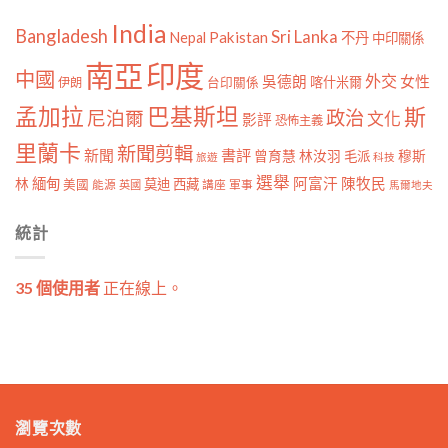
India
Bangladesh
Sri Lanka
Pakistan
Nepal
不丹
中印關係
南亞
印度
中國
外交
女性
吳德朗
喀什米爾
伊朗
台印關係
孟加拉
巴基斯坦
斯
政治
尼泊爾
文化
影評
恐怖主義
里蘭卡
新聞剪輯
新聞
書評
曾育慧
林汝羽
穆斯
毛派
旅遊
科技
選舉
林
緬甸
阿富汗
陳牧民
莫迪
西藏
美國
能源
講座
軍事
英國
馬爾地夫
統計
35 個使用者
正在線上。
瀏覽次數