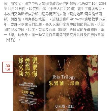
著｜陳牧民，國立中興大學國際政治研究所教授／1962年10月20日
至11月21日間，印度與中國（中華人民共和國）發生了邊境戰爭，
本次衝突熱點聚焦於印中邊界衝突的東段（藏南地區/阿魯納恰爾
邦）與西段（阿克賽欽地區）。近期是逢印中1962年邊境戰爭59周
年，或許可以讓我們回顧，長久以來印度與中國齟齬的起源，這起
同時涉及中國、印度、英國及西藏（圖博）等國家的多邊關係，牽
一「線」動全身，而一動又是百年驚濤的麥克馬洪線及西姆拉會議
（條約）。
30
1 月