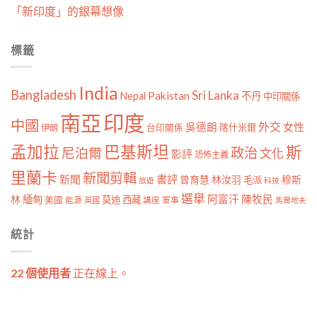
「新印度」的銀幕想像
標籤
India
Bangladesh
Sri Lanka
Pakistan
Nepal
不丹
中印關係
南亞
印度
中國
外交
女性
吳德朗
喀什米爾
伊朗
台印關係
孟加拉
巴基斯坦
斯
政治
尼泊爾
文化
影評
恐怖主義
里蘭卡
新聞剪輯
新聞
書評
曾育慧
林汝羽
穆斯
毛派
旅遊
科技
選舉
林
緬甸
阿富汗
陳牧民
莫迪
西藏
美國
能源
講座
軍事
英國
馬爾地夫
統計
22 個使用者
正在線上。