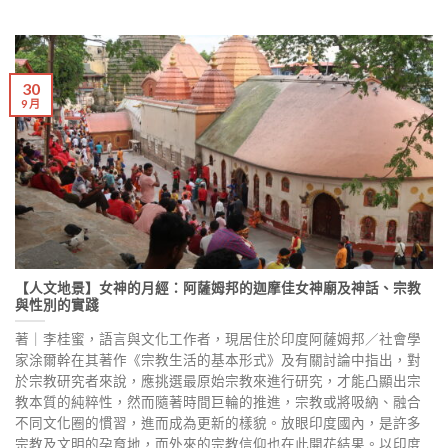
30
9 月
【人文地景】女神的月經：阿薩姆邦的迦摩佳女神廟及神話、宗教
與性別的實踐
著｜李桂蜜，語言與文化工作者，現居住於印度阿薩姆邦／社會學
家涂爾幹在其著作《宗教生活的基本形式》及有關討論中指出，對
於宗教研究者來說，應挑選最原始宗教來進行研究，才能凸顯出宗
教本質的純粹性，然而隨著時間巨輪的推進，宗教或將吸納、融合
不同文化圈的慣習，進而成為更新的樣貌。放眼印度國內，是許多
宗教及文明的孕育地，而外來的宗教信仰也在此開花結果。以印度