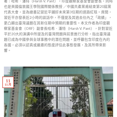
著｜哈希．潘特（Harsh V. Pant），印度觀察家基金會副會長，同時
也是英國倫敦國王學院國際關係教授 ／中國共產黨甫結束第20屆黨
代表大會，並為總書記習近平鋪好未來第3任期的道路紅毯。席間，
習近平亦發表近2小時的談話中，不僅提及其過去任內之「政績」，
更凸顯出臺灣議題在其新任期中預期的重要性。本文作者為印度觀
察家基金會（ORF）副會長哈希．潘特（Harsh V. Pant），針對習近
平於20大的演講中所提及的臺灣問題與前景進行分析，指出臺灣議
題已成為中國參與全球事務中的潛在問題，並呼籲包含印度在內的
各國，必須以認真或嚴肅的態度評估此事態發展，及其所帶來影
響。
11
11 月