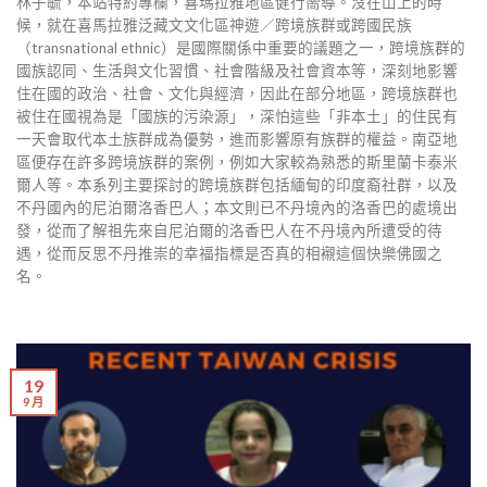
林子毓，本站特約專欄，喜瑪拉雅地區健行嚮導。沒在山上的時
候，就在喜馬拉雅泛藏文文化區神遊／跨境族群或跨國民族
（transnational ethnic）是國際關係中重要的議題之一，跨境族群的
國族認同、生活與文化習慣、社會階級及社會資本等，深刻地影響
住在國的政治、社會、文化與經濟，因此在部分地區，跨境族群也
被住在國視為是「國族的污染源」，深怕這些「非本土」的住民有
一天會取代本土族群成為優勢，進而影響原有族群的權益。南亞地
區便存在許多跨境族群的案例，例如大家較為熟悉的斯里蘭卡泰米
爾人等。本系列主要探討的跨境族群包括緬甸的印度裔社群，以及
不丹國內的尼泊爾洛香巴人；本文則已不丹境內的洛香巴的處境出
發，從而了解祖先來自尼泊爾的洛香巴人在不丹境內所遭受的待
遇，從而反思不丹推崇的幸福指標是否真的相襯這個快樂佛國之
名。
19
9 月