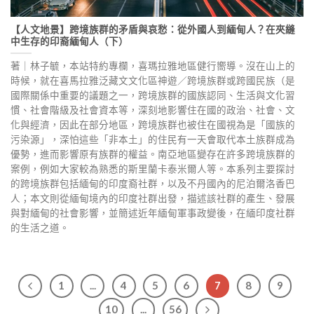
【人文地景】跨境族群的矛盾與哀愁：從外國人到緬甸人？在夾縫
中生存的印裔緬甸人（下）
著｜林子毓，本站特約專欄，喜瑪拉雅地區健行嚮導。沒在山上的
時候，就在喜馬拉雅泛藏文文化區神遊／跨境族群或跨國民族（是
國際關係中重要的議題之一，跨境族群的國族認同、生活與文化習
慣、社會階級及社會資本等，深刻地影響住在國的政治、社會、文
化與經濟，因此在部分地區，跨境族群也被住在國視為是「國族的
污染源」，深怕這些「非本土」的住民有一天會取代本土族群成為
優勢，進而影響原有族群的權益。南亞地區變存在許多跨境族群的
案例，例如大家較為熟悉的斯里蘭卡泰米爾人等。本系列主要探討
的跨境族群包括緬甸的印度裔社群，以及不丹國內的尼泊爾洛香巴
人；本文則從緬甸境內的印度社群出發，描述該社群的產生、發展
與對緬甸的社會影響，並簡述近年緬甸軍事政變後，在緬印度社群
的生活之道。
1
...
4
5
6
7
8
9
10
...
56