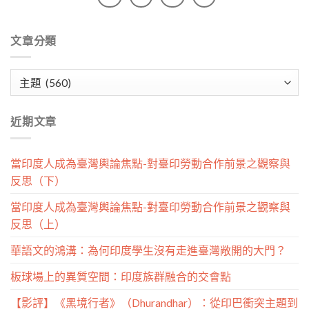
文章分類
文
章
分
近期文章
類
當印度人成為臺灣輿論焦點-對臺印勞動合作前景之觀察與
反思（下）
當印度人成為臺灣輿論焦點-對臺印勞動合作前景之觀察與
反思（上）
華語文的鴻溝：為何印度學生沒有走進臺灣敞開的大門？
板球場上的異質空間：印度族群融合的交會點
【影評】《黑境行者》（Dhurandhar）：從印巴衝突主題到