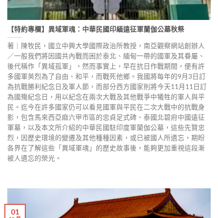
【特約專欄】異域軍魂：中華民國印緬遠征軍蘭伽公墓秋祭
著｜陳牧民，國立中興大學國際政治所教授，南亞觀察網站創辦人
／一般我們將因國共內戰而困於泰北、緬甸一帶的國軍及其眷屬、
後代稱作「異域孤軍」，然而事實上，早在抗日作戰期間，便有許
多國軍英烈為了自由、和平，而戰死他鄉。我國將每年的9月3日訂
為抗戰勝利紀念日及軍人節，而部分西方國家則將今天11月11日訂
為國殤紀念日，用以紀念在兩次大戰及其他戰爭中犧牲的軍人與平
民。迄今在許多國家仍可以看見國軍與平民在二次大戰中的抗戰身
影，包含馬來西亞麻六甲市區的忠貞足式碑、泰國北碧府中國遠征
軍墓，以及本文所介紹的中華民國駐印度軍蘭伽公墓，這些先賢忠
烈，因歷史環境的變遷及其他種種因素，或已被國人所遺忘，期盼
各界在了解這些「異域軍魂」的歷史故事後，能夠更加重視這段漸
被人遺忘的榮光。
01