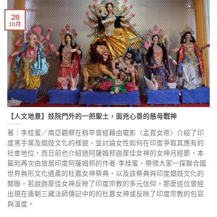
28
10 月
【人文地景】妓院門外的一把聖土，面兇心善的慈母戰神
著｜李桂蜜／南亞觀察在稍早曾經藉由電影〈孟買女帝〉介紹了印
度黑手黨及娼妓文化的樣貌，並討論女性如何在印度爭取其應有的
社會地位，而日前也介紹過阿薩姆邦迦摩佳女神的女神月經節，本
篇則再次由旅居印度阿薩姆邦的作者-李桂蜜，帶領大家一探聯合國
世界無形文化遺產的杜嘉女神祭典，以及該祭典與印度娼妓文化的
關聯。若說迦摩佳女神反映了印度宗教的多元信仰，那麼這位曾經
出現在唐朝三藏法師傳記中的的杜嘉女神或反映了印度宗教的包容
與溫度。