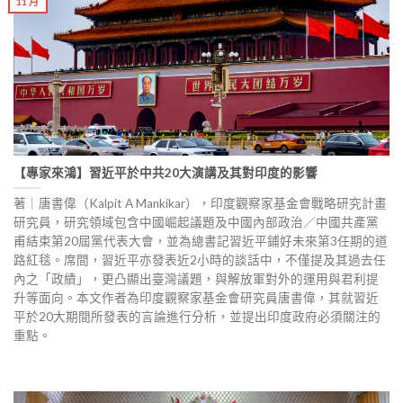
11 月
【專家來鴻】習近平於中共20大演講及其對印度的影響
著｜唐書偉（Kalpit A Mankikar），印度觀察家基金會戰略研究計畫
研究員，研究領域包含中國崛起議題及中國內部政治／中國共產黨
甫結束第20屆黨代表大會，並為總書記習近平鋪好未來第3任期的道
路紅毯。席間，習近平亦發表近2小時的談話中，不僅提及其過去任
內之「政績」，更凸顯出臺灣議題，與解放軍對外的運用與君利提
升等面向。本文作者為印度觀察家基金會研究員唐書偉，其就習近
平於20大期間所發表的言論進行分析，並提出印度政府必須關注的
重點。