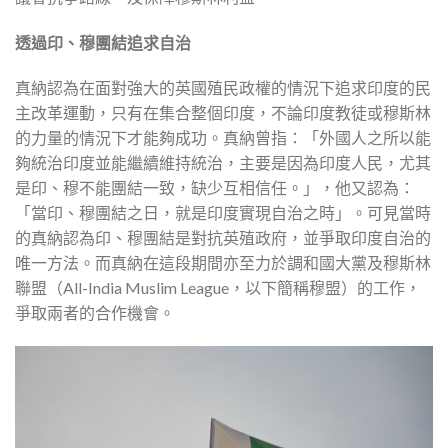
透過印、穆團結追求自治
真納認為在面對強大的英國殖民政權的情況下追求印度的民
主改革運動，只有在集合整個印度，不論印度教徒或穆斯林
的力量的情況下才能夠成功。真納曾指：「外國人之所以能
夠統治印度並能繼續維持統治，主要是因為印度人民，尤其
是印、穆不能團結一致，缺少互相信任。」，他又認為：
「當印、穆團結之日，就是印度實現自治之時」。可見當時
的真納認為印、穆團結是對抗英殖政府，並爭取印度自治的
唯一方法。而真納在這段期間亦至力於調和國大黨及穆斯林
聯盟（All-India Muslim League，以下簡稱穆盟）的工作，
爭取兩者的合作機會。