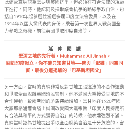
此儘管真納認為需要與英國抗爭，但必須在符合法律的規範
下進行。同時，他認同及採取議會抗爭的路線爭取自治，包
括自1910年起參選並當選多屆印度立法會委員，以及在
1914年以國大黨代表的身份，乘著第一次世界大戰英國全
力參戰之時機，前往英國爭取印度自治等。
延 伸 閱 讀
聖潔之地的先行者，Muhammad Ali Jinnah。
關於印度獨立，你不能只知道甘地──曾與「聖雄」同黨同
窗，最後分道揚鑣的「巴基斯坦國父」
另一方面，當時的真納非常反對甘地主張違法的不合作運動
和爭取全面脫離英國殖民管制。他不滿國大黨接受甘地的不
合作運動，致兩者間的矛盾持續增加。當甘地在1920年國
大黨那格浦爾會議上試圖改變國大黨宗旨「印度人民採用所
有合法與和平的方式獲得自治」的時候，他表達強烈不滿。
真納當時認為甘地提出爭取全面脫英自治是十分危險的，害