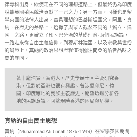
律專科出身，縱使走在不同的理想道路上，但最終仍為印度
脫離英國殖民統治貢獻了一己之力；另一方面，同樣也是留
學英國的法律人出身，富具理想的巴基斯坦國父，阿里．真
納，在歷史的差路上，選擇了與眾人截然不同的「獨立、建
國」之路，更確立了印、巴分治的基礎理念-兩個民族論，
一路走來從自由主義信仰，到穆斯林建國，以及宗教與世俗
的辯證上，真納的政治思想歷程值得關注南亞的讀者品味之
間的異同。
著｜龐浩賢，香港人，歷史學碩士。主要研究香
港，但對於亞洲也很有興趣。曾涉獵印尼、韓
國、印度等地的民族主義歷史，期望透過分析各
地的民族意識，回望現時香港的困局與危機。
真納的自由民主思想
真納（Muhammad Ali Jinnah,1876-1948）在留學英國期間