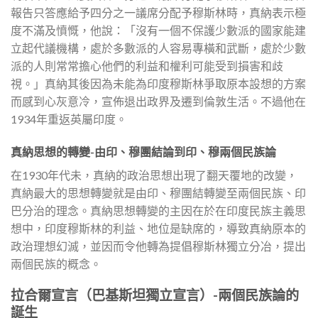
報告只答應給予四分之一議席分配予穆斯林時，真納表示極
度不滿及憤慨，他說：「沒有一個不保護少數派的國家能建
立起代議機構，處於多數派的人容易專橫和武斷，處於少數
派的人則常常擔心他們的利益和權利可能受到損害和歧
視。」真納其後因為未能為印度穆斯林爭取原本設想的方案
而感到心灰意冷，宣佈退出政界及遷到倫敦生活。不過他在
1934年重返英屬印度。
真納思想的轉變-由印、穆團結論到印、穆兩個民族論
在1930年代未，真納的政治思想出現了翻天覆地的改變，
真納最大的思想轉變就是由印、穆團結轉變至兩個民族、印
巴分治的理念。真納思想轉變的主因在於在印度民族主義思
想中，印度穆斯林的利益、地位是缺席的，導致真納原本的
政治理想幻滅，並因而令他轉為提倡穆斯林獨立分冶，提出
兩個民族的概念。
拉合爾宣言（巴基斯坦獨立宣言）-
兩個民族論的
誕生