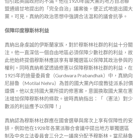
怕引起英國政府的不滿。他在1920年國大黨的地方自冶聯
盟通過甘地提出的「完全自治」議案後，便正式地退出國大
黨。可見，真納的政治思想中強調合法温和的議會抗爭。
保障印度穆斯林利益
真納出身虔誠的伊斯蘭家族，對於穆斯林社群的利益十分關
注。他一直深信一個自由地區必須保障少數社群的利益，故
此他始終提倡穆斯林應該享有單獨選區以保障其政治參與的
權利。同時真納希望透過修憲以保障穆斯林社群的利益，在
1925年的迪曼委員會（Gurdwara Prabandhak）中，真納向
尼赫魯（Motilal Nehru）為首的國大黨內印度教徒派系討價
還價，他以支持國大黨所提的修憲案，意圖换取國大黨在憲
法增加保障穆斯林的條款。彼時真納指出：「（憲法）對少
數派的利益應予以保障！」
真納認為穆斯林社群應在國會選舉與席次上享有保障性的安
排，例如他在1928年各黨派聯合會議中提出地方單獨選區
制及中央立法委員會三分之一議席分配予穆斯林。當尼赫魯