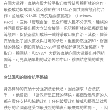
在國大黨裡，真納亦致力於爭取印度教徒與穆斯林的合作，
最後成功促成國大黨及穆盟在1915年召開共同會議商討合
作，並達成1916年《勒克瑙兩黨協定》（Lucknow
Pact），宣佈「實現自治」是全印度人民不分宗教、種族的
共同目標是提出擴大立法會權限，承認穆斯林的單獨選舉權
等議題，促使兩黨組成統一戰線爭取印度自治。其後，儘管
真納退出了國大黨及與甘地的矛盾，但他仍然強調印、穆團
結的路線，例如真納在1928年曾參加跨黨派政治協商，爭
取印、穆團結；和1937年大選後真納向國大黨提出共同組
閣等。可見真納早期的政治思想中印、穆團結意識的重要
性。
合法溫和的議會抗爭路線
身為律師的真納十分強調法治概念，因此講求「合法抗
爭」。他曾指：「當政府是正確的時候，每個受過教育的人
都有責任支持和協助政府！任何破壞政府權威和擾亂法律與
秩序的企圖都應受到最強烈的譴責和最嚴厲的懲罰。」，因