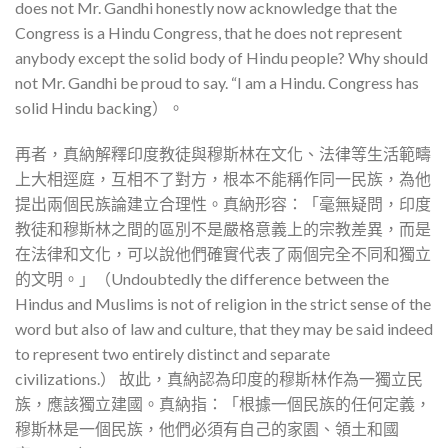
does not Mr. Gandhi honestly now acknowledge that the
Congress is a Hindu Congress, that he does not represent
anybody except the solid body of Hindu people? Why should
not Mr. Gandhi be proud to say. “I am a Hindu. Congress has
solid Hindu backing）。
再者，真納解釋印度教徒與穆斯林在文化、法律等生活範疇
上大相逕庭，互相不了對方，根本不能稱作同一民族，為他
提出兩個民族論建立合理性。真納形容：「毫無疑問，印度
教徒和穆斯林之間的區別不是嚴格意義上的宗教差異，而是
在法律和文化，可以說他們確實代表了兩個完全不同和獨立
的文明。」（Undoubtedly the difference between the
Hindus and Muslims is not of religion in the strict sense of the
word but also of law and culture, that they may be said indeed
to represent two entirely distinct and separate
civilizations.） 故此，真納認為印度的穆斯林作為一獨立民
族，應該獨立建國。真納指：「根據一個民族的任何定義，
穆斯林是一個民族，他們必須有自己的家園、領土和國