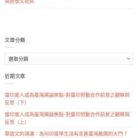
莫迪發文祝賀
文章分類
文
章
分
近期文章
類
當印度人成為臺灣輿論焦點-對臺印勞動合作前景之觀察與
反思（下）
當印度人成為臺灣輿論焦點-對臺印勞動合作前景之觀察與
反思（上）
華語文的鴻溝：為何印度學生沒有走進臺灣敞開的大門？