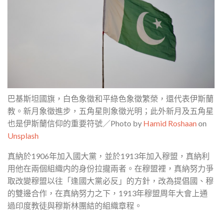
巴基斯坦國旗，白色象徵和平綠色象徵繁榮，還代表伊斯蘭
教。新月象徵進步，五角星則象徵光明；此外新月及五角星
也是伊斯蘭信仰的重要符號／Photo by
Hamid Roshaan
on
Unsplash
真納於1906年加入國大黨，並於1913年加入穆盟，真納利
用他在兩個組織内的身份拉攏兩者。在穆盟裡，真納努力爭
取改變穆盟以往「逢國大黨必反」的方針，改為提倡國、穆
的雙邊合作，在真納努力之下，1913年穆盟周年大會上通
過印度教徒與穆斯林團結的組織章程。