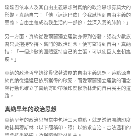
達達巴依本人及其自由主義思想對真納的政治思想有莫大的
影響。真納自言：「他（達達巴依）令我感悟到自由主義的
意義。自由主義成為我生活的一部份，並深入我的肺腑。」
另一方面，真納從愛爾蘭獨立運動亦得到啓發，認為少數族
裔只要抱持堅持、奮鬥的政治理念，便可望得到自由，真納
指：「一個少數的團體堅持自己的主張，可以使巨大皇朝癱
痪。」
真納的政治哲學始終貫徹著濃厚的自由主義思想，這點源自
於真納從達達巴依所獲得的啟蒙，而愛爾蘭獨立運動的理念
與行動也確立了真納寄盼帶領印度穆斯林走向自由民主的道
路。
真納早年的政治思想
真納早年的政治思想當中包括三大重點，就是透過團結印度
教徒與穆斯林（以下簡稱印、穆）以追求自治、合法溫和的
議會抗爭路線，及保障穆斯林利益。