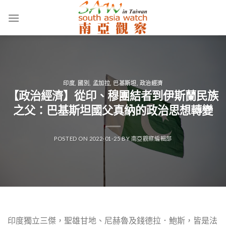
Skip
to
content
印度
,
國別
,
孟加拉
,
巴基斯坦
,
政治經濟
【政治經濟】從印、穆團結者到伊斯蘭民族
之父：巴基斯坦國父真納的政治思想轉變
POSTED ON
2022-01-25
BY
南亞觀察編輯部
印度獨立三傑，聖雄甘地、尼赫魯及錢德拉．鮑斯，皆是法