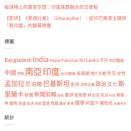
板球場上的異質空間：印度族群融合的交會點
【影評】《黑境行者》（Dhurandhar）：從印巴衝突主題到
「新印度」的銀幕想像
標籤
India
Bangladesh
Sri Lanka
Pakistan
Nepal
不丹
中印關係
南亞
印度
中國
外交
女性
吳德朗
喀什米爾
伊朗
台印關係
孟加拉
巴基斯坦
斯
政治
尼泊爾
文化
影評
恐怖主義
里蘭卡
新聞剪輯
新聞
書評
曾育慧
林汝羽
穆斯
毛派
旅遊
科技
選舉
林
緬甸
阿富汗
陳牧民
莫迪
西藏
美國
能源
講座
軍事
英國
馬爾地夫
統計