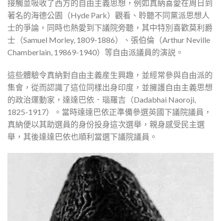
接觸並吸收了西方的自由主義思想，例如真納喜愛在周日到
著名的海德公園（Hyde Park）觀看、聆聽不同黨派思想人
士的爭論，同時也熱愛到下議院旁聽，其中特別喜歡莫利爵
士（Samuel Morley, 1809-1886）、張伯倫（Arthur Neville
Chamberlain, 19869-1940）等自由派議員的演説。
這些體驗令真納對自由主義産生興趣，並經常參與自由派的
集會，從而認識了這位同樣出身印度，並擁護自由主義思想
的政治運動家，達達巴依．瑙羅吉（Dadabhai Naoroji,
1825-1917）。當時達達巴依正準備參選英國下議院議員，
真納便以其助選員的身份投身這次選舉，親身感受民主選
舉，其後達達巴依也順利當選下議院議員。