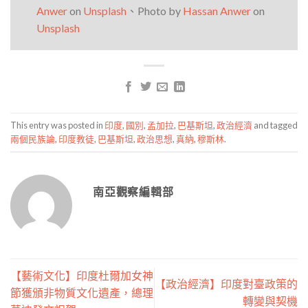
Anwer
on
Unsplash
、
Photo by
Hassan Anwer
on
Unsplash
This entry was posted in
印度
,
國別
,
孟加拉
,
巴基斯坦
,
政治經濟
and tagged
兩個民族論
,
印度教徒
,
巴基斯坦
,
政治思想
,
真納
,
穆斯林
.
南亞觀察編輯部
【藝術文化】印度杜爾加女神
【政治經濟】印度對臺政策的
節獲頒非物質文化遺產，總理
轉變與契機