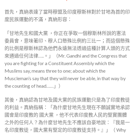
首先，真納表達了當時穆盟及印度穆斯林對於甘地為首的印
度民族運動的不滿，真納形容：
「甘地先生和國大黨 ，你正在爭取一個穆斯林所說的憲法
委員會，意味著印、穆人口懸殊比例約三比一；而這個懸殊
的比例是穆斯林認為他們永遠無法透過這種計算人頭的方式
來通過任何法律…..。」（Mr. Gandhi and the Congress that
you are fighting for a Constituent Assembly which the
Muslims say, means three to one; about which the
Muscleman’s say that they will never be able, in that way by
the counting of head……」）
其後，真納認為甘地及國大黨的民族運動只是為了印度教徒
的利益。真納指稱：「為什麼甘地先生現在不願誠實地承認
國會是印度教的 國大黨 ，他不代表印度教人民的堅實團體
之外的任何人？為什麼甘地先生不應該自豪地說：『我是一
名印度教徒，國大黨有堅定的印度教徒支持。』」（ Why