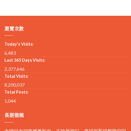
瀏覽次數
Today's Visits:
6,483
Last 365 Days Visits:
2,377,646
Total Visits:
8,200,037
Total Posts:
1,044
長期徵稿