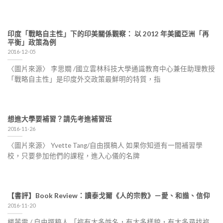
印度「戰略自主性」下的印美關係觀察： 以 2012 年美國亞洲「再
平衡」政策為例
2016-12-05
〈圖片來源〉 李思嫺 /國立雲林科技大學通識教育中心兼任助理教授
「戰略自主性」是印度外交政策最鮮明的特質，指
想進大學要補習？請先考進補習班
2016-11-26
〈圖片來源〉 Yvette Tang/自由撰稿人 如果你知道有一間補習學
校，只要參加他們的課程，進入心儀的名牌
【書評】Book Review：讀泰戈爾《人的宗教》－愛、和諧、信仰
2016-11-20
楊茜雯 / 自由撰稿人 「祢有太多姓名，有太多樣貌，有太多尋找祢