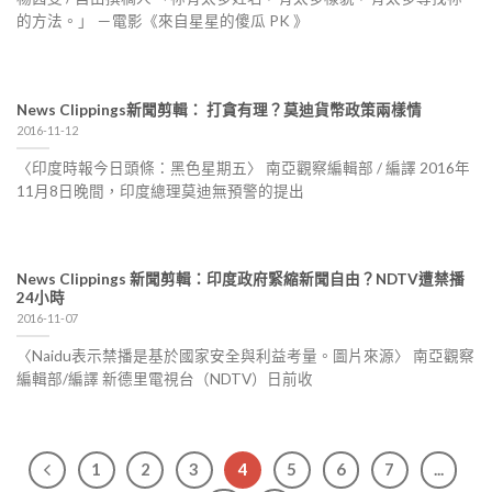
的方法。」 －電影《來自星星的傻瓜 PK 》
News Clippings新聞剪輯： 打貪有理？莫迪貨幣政策兩樣情
2016-11-12
〈印度時報今日頭條：黑色星期五〉 南亞觀察編輯部 / 編譯 2016年
11月8日晚間，印度總理莫迪無預警的提出
News Clippings 新聞剪輯：印度政府緊縮新聞自由？NDTV遭禁播
24小時
2016-11-07
〈Naidu表示禁播是基於國家安全與利益考量。圖片來源〉 南亞觀察
編輯部/編譯 新德里電視台（NDTV）日前收
1
2
3
4
5
6
7
...