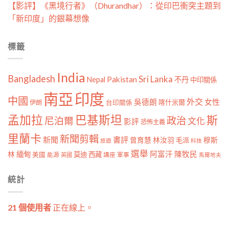
【影評】《黑境行者》（Dhurandhar）：從印巴衝突主題到
「新印度」的銀幕想像
標籤
India
Bangladesh
Sri Lanka
Pakistan
Nepal
不丹
中印關係
南亞
印度
中國
外交
女性
吳德朗
喀什米爾
伊朗
台印關係
孟加拉
巴基斯坦
斯
政治
尼泊爾
文化
影評
恐怖主義
里蘭卡
新聞剪輯
新聞
書評
曾育慧
林汝羽
穆斯
毛派
旅遊
科技
選舉
林
緬甸
阿富汗
陳牧民
莫迪
西藏
美國
能源
講座
軍事
英國
馬爾地夫
統計
21 個使用者
正在線上。