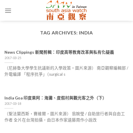
Skip
to
content
TAG ARCHIVES:
INDIA
News Clippings 新聞剪輯：印度高等教育改革與私有化疑義
2017-03-25
（尼赫魯大學學生抗議新的入學政策。圖片來源） 南亞觀察編輯部 /
外電編譯 「程序抗爭｣（surgical s
India Goa 印度果阿：海灘、度假村與觀光客之外（下）
2017-03-18
（聖法蘭西斯‧賽維爾，圖片來源） 翁婉瑩 / 自助旅行者與自由工
作者 全片在台灣拍攝，由日本作家遠藤周作小說改