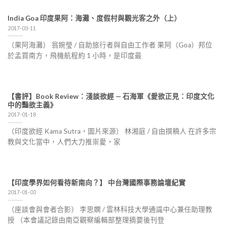
India Goa 印度果阿：海灘、度假村與觀光客之外（上）
2017-03-11
（果阿海灘） 翁婉瑩 / 自助旅行者與自由工作者 果阿（Goa）邦位
於孟買南方，飛機航程約 1 小時，是印度最
【書評】Book Review：淺談欲經 — 石海軍《愛欲正見：印度文化
中的豔欲主義》
2017-01-18
（印度欲經 Kama Sutra，圖片來源） 林湘庭 / 自由撰稿人 在許多宗
教與文化當中，人們大力推崇愛，家
【印度學界如何看待新南向？】 中台灣國際事務論壇紀實
2017-01-03
（座談會與會者合影） 李思嫻 / 雲林科技大學通識中心兼任助理教
授 （本會議記錄由南亞觀察編輯部整理摘要後刊登