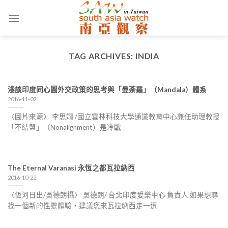
Skip
to
content
TAG ARCHIVES:
INDIA
淺談印度同心圓外交政策的思考與「曼荼羅」（Mandala）體系
2016-11-02
〈圖片來源〉 李思嫺 /國立雲林科技大學通識教育中心兼任助理教授
「不結盟」（Nonalignment）是冷戰
The Eternal Varanasi 永恆之都瓦拉納西
2016-10-22
〈恆河日出/吳德朗攝〉 吳德朗/ 台北印度愛樂中心 負責人 如果想尋
找一個新的性靈體驗，建議您來瓦拉納西走一遭