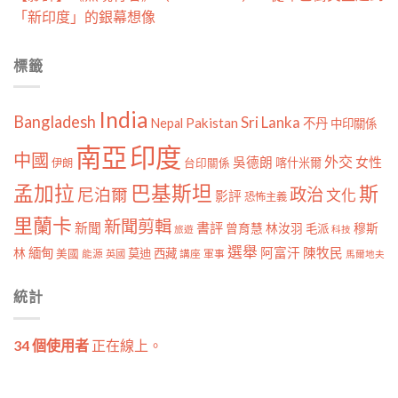
「新印度」的銀幕想像
標籤
India
Bangladesh
Sri Lanka
Pakistan
Nepal
不丹
中印關係
南亞
印度
中國
外交
女性
吳德朗
喀什米爾
伊朗
台印關係
孟加拉
巴基斯坦
斯
政治
尼泊爾
文化
影評
恐怖主義
里蘭卡
新聞剪輯
新聞
書評
曾育慧
林汝羽
穆斯
毛派
旅遊
科技
選舉
林
緬甸
阿富汗
陳牧民
莫迪
西藏
美國
能源
講座
軍事
英國
馬爾地夫
統計
34 個使用者
正在線上。