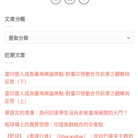
文章分類
文
章
分
近期文章
類
當印度人成為臺灣輿論焦點-對臺印勞動合作前景之觀察與
反思（下）
當印度人成為臺灣輿論焦點-對臺印勞動合作前景之觀察與
反思（上）
華語文的鴻溝：為何印度學生沒有走進臺灣敞開的大門？
板球場上的異質空間：印度族群融合的交會點
【影評】《黑境行者》（Dhurandhar）：從印巴衝突主題到