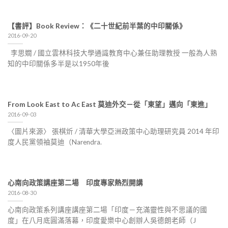
【書評】Book Review：《二十世紀前半葉的中印關係》
2016-09-20
李思嫺 / 國立雲林科技大學通識教育中心兼任助理教授 一般為人熟
知的中印關係多半是以1950年後
From Look East to Ac East 莫迪外交－從「東望」邁向「東進」
2016-09-03
〈圖片來源〉 張棋炘 / 清華大學亞洲政策中心助理研究員 2014 年印
度人民黨領袖莫迪（Narendra.
心南向政策講座第二場 印度專家熱烈開講
2016-08-30
心南向政策系列講座講座第二場「印度－充滿靈性與不思議的國
度」在八月底圓滿落幕，印度愛樂中心創辦人吳德朗老師（J