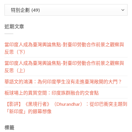
文
章
分
近期文章
類
當印度人成為臺灣輿論焦點-對臺印勞動合作前景之觀察與
反思（下）
當印度人成為臺灣輿論焦點-對臺印勞動合作前景之觀察與
反思（上）
華語文的鴻溝：為何印度學生沒有走進臺灣敞開的大門？
板球場上的異質空間：印度族群融合的交會點
【影評】《黑境行者》（Dhurandhar）：從印巴衝突主題到
「新印度」的銀幕想像
標籤