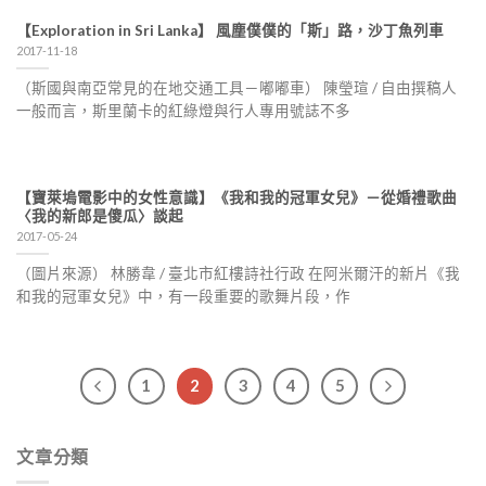
【Exploration in Sri Lanka】 風塵僕僕的「斯」路，沙丁魚列車
2017-11-18
（斯國與南亞常見的在地交通工具－嘟嘟車） 陳瑩瑄 / 自由撰稿人
一般而言，斯里蘭卡的紅綠燈與行人專用號誌不多
【寶萊塢電影中的女性意識】《我和我的冠軍女兒》－從婚禮歌曲
〈我的新郎是傻瓜〉談起
2017-05-24
（圖片來源） 林勝韋 / 臺北市紅樓詩社行政 在阿米爾汗的新片《我
和我的冠軍女兒》中，有一段重要的歌舞片段，作
1
2
3
4
5
文章分類