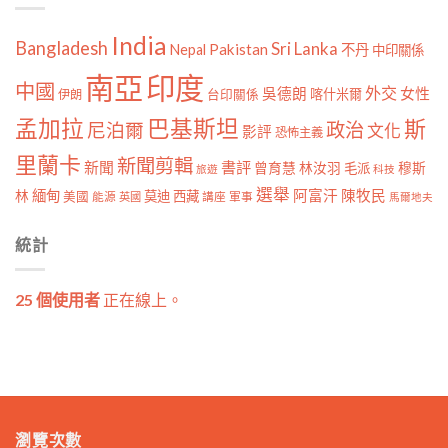
India
Bangladesh
Sri Lanka
Pakistan
Nepal
不丹
中印關係
南亞
印度
中國
外交
女性
吳德朗
喀什米爾
伊朗
台印關係
孟加拉
巴基斯坦
斯
政治
尼泊爾
文化
影評
恐怖主義
里蘭卡
新聞剪輯
新聞
書評
曾育慧
林汝羽
穆斯
毛派
旅遊
科技
選舉
林
緬甸
阿富汗
陳牧民
莫迪
西藏
美國
能源
講座
軍事
英國
馬爾地夫
統計
25 個使用者
正在線上。
瀏覽次數