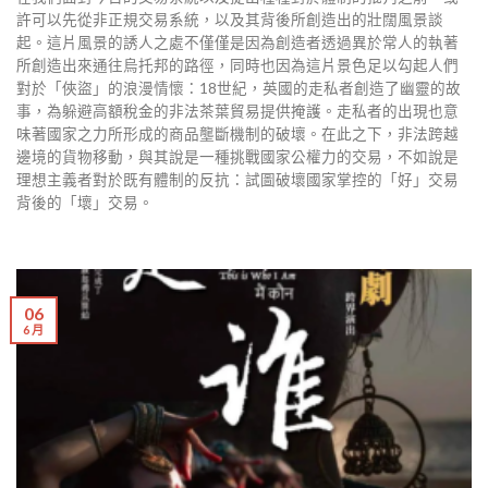
許可以先從非正規交易系統，以及其背後所創造出的壯闊風景談
起。這片風景的誘人之處不僅僅是因為創造者透過異於常人的執著
所創造出來通往烏托邦的路徑，同時也因為這片景色足以勾起人們
對於「俠盜」的浪漫情懷：18世紀，英國的走私者創造了幽靈的故
事，為躲避高額稅金的非法茶葉貿易提供掩護。走私者的出現也意
味著國家之力所形成的商品壟斷機制的破壞。在此之下，非法跨越
邊境的貨物移動，與其說是一種挑戰國家公權力的交易，不如說是
理想主義者對於既有體制的反抗：試圖破壞國家掌控的「好」交易
背後的「壞」交易。
06
6 月