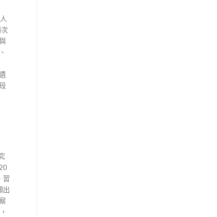
人
兩次
與
、
遺
段
究
0
，習
顯出
察
，