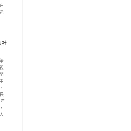
在
造
與社
筆
視
間
中
，
長
）年
，
人