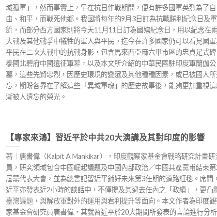
域孤軍」，然而事實上，早在抗日作戰期間，便有許多國軍英烈為了自
由、和平，而戰死他鄉。我國將每年的9月3日訂為抗戰勝利紀念日及軍
節，而部分西方國家則將今天11月11日訂為國殤紀念日，用以紀念在
大戰及其他戰爭中犧牲的軍人與平民。迄今在許多國家仍可以看見國軍
平民在二次大戰中的抗戰身影，包含馬來西亞麻六甲市區的忠貞足式碑
泰國北碧府中國遠征軍墓，以及本文所介紹的中華民國駐印度軍蘭伽公
墓，這些先賢忠烈，因歷史環境的變遷及其他種種因素，或已被國人所
忘，期盼各界在了解這些「異域軍魂」的歷史故事後，能夠更加重視這
漸被人遺忘的榮光。
【專家來鴻】習近平於中共20大演講及其對印度的影響
著｜唐書偉（Kalpit A Mankikar），印度觀察家基金會戰略研究計畫研
員，研究領域包含中國崛起議題及中國內部政治／中國共產黨甫結束第2
屆黨代表大會，並為總書記習近平鋪好未來第3任期的道路紅毯。席間
近平亦發表近2小時的談話中，不僅提及其過去任內之「政績」，更凸
臺灣議題，與解放軍對外的運用與君利提升等面向。本文作者為印度觀
家基金會研究員唐書偉，其就習近平於20大期間所發表的言論進行分析