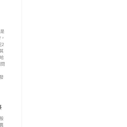
也是
會，
2
其
哈
灣問
發
祭
般
異