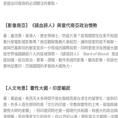
並提出印度政府必須關注的重點。
【影像南亞】《諜血詩人》與當代南亞政治情勢
著｜龐浩賢，香港人，歷史學碩士／防疫片單？疫情期間宅在家不知道
看什麼電影或影集嗎？南亞觀察推薦片單給您，讓你居家防疫不無聊。
度與巴基斯坦的衝突並非一夕即成的國際局勢，同時更是涉及周邊大國
是世界強國籍欲介入的區域情勢，《諜寫詩人》（Bard of Blood）是
度拍攝，結合政治、軍事、諜報、動作而成的影集，雖為影集，但卻也
實地反應印、巴兩國間的矛盾與大國角力。
【人文地景】靈性大國，印度崛起
著｜萬庭威，來西天大多時間不是在取經而是在求生的留學生／談到印
度，許多人首先想到的是「文化的印度，宗教與靈性的土地、瑜珈與諸
靈修大師的家鄉」，但印度同時也是一個現代共和國，有極大的政治與
濟規模，而非僅是文化的存在。自21世紀以來，面對其北方鄰國－中國