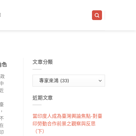
隊
文章分類
角色
交政
文
中
章
近
分
近期文章
類
臺
，
當印度人成為臺灣輿論焦點-對臺
不
印勞動合作前景之觀察與反思
在
（下）
印