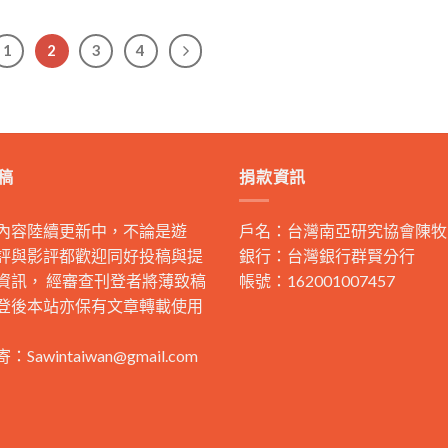
1
2
3
4
稿
捐款資訊
內容陸續更新中，不論是遊
戶名：台灣南亞研究協會陳牧
評與影評都歡迎同好投稿與提
銀行：台灣銀行群賢分行
資訊， 經審查刊登者將薄致稿
帳號：162001007457
登後本站亦保有文章轉載使用
寄：
Sawintaiwan@gmail.com