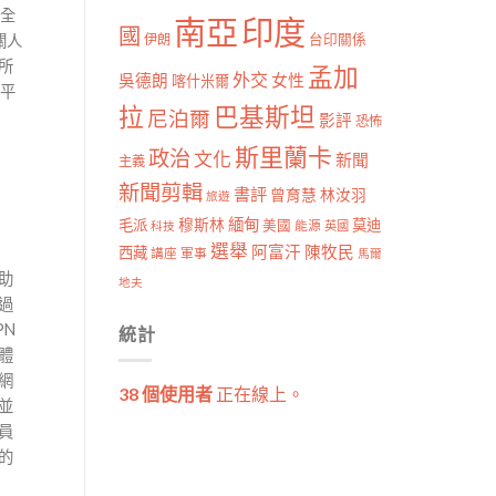
全
南亞
印度
國
伊朗
台印關係
關人
所
孟加
外交
女性
吳德朗
喀什米爾
平
拉
巴基斯坦
尼泊爾
影評
恐怖
斯里蘭卡
政治
文化
新聞
主義
新聞剪輯
書評
曾育慧
林汝羽
旅遊
穆斯林
緬甸
毛派
莫迪
美國
能源
科技
英國
選舉
阿富汗
陳牧民
西藏
講座
軍事
馬爾
助
地夫
過
N
統計
體
網
38 個使用者
正在線上。
並
員
的