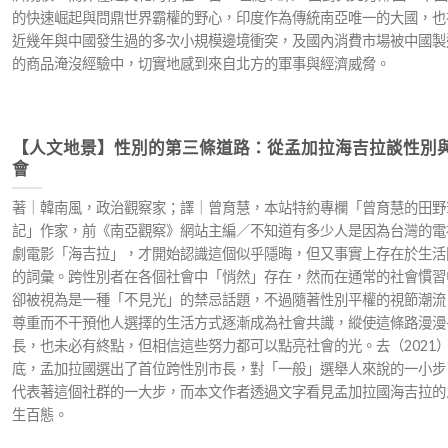
的快速崛起與問鼎世界霸權的野心，印度作為傳統南亞唯一的大國，也
近幾年與中國發生過的多次小規模邊境衝突，及國內消費市場被中國製
的商品淹沒經驗中，切實地感到來自北方的軍事與經濟威脅。
【人文地景】性別的第三條道路：從孟加拉海吉拉談性別
會
著｜韓南風，政治觀察家；譯｜曾育慧，本站特約專欄「曾育慧的田野
記」作家，前《南亞觀察》網站主編／不知道有多少人是因為台灣的電
劇電影「海吉拉」，才開始認識這個似乎隱晦，但又事實上存在於生活
的詞彙。跨性別者在各個社會中「悄然」存在，然而在通常的社會慣習
卻被視為是一種「不見光」的禁忌話題，不過隨著性別平權的視節潮流
尊重而不干預他人選擇的生活方式逐漸成為社會共識，縱使這條路漫漫
長，也未必有終點，但相信這些努力都可以點亮社會的光。去（2021
底，孟加拉國選出了首位跨性別市長，對「一般」選舉人來說的一小步
代表著這個社群的一大步，而本文作者透過文字看見孟加拉國海吉拉的
生百態。