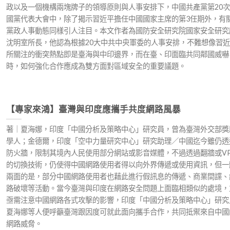
政以及一個機構兩塊牌子的領導原則與人事安排下，中國共產黨第20次
國黨代表大會中，除了揭示習近平擔任中國國家主席的第3任期外，有
黨政人事動態同樣引人注目。本文作者為國防安全研究院國家安全研究
沈明室所長，他認為根據20大中共中央軍委的人事安排，不難想像習近
所關注的衝突熱點即是臺海與中印邊界，而在臺、印面臨共同鄰國威嚇
時，如何強化合作應成為雙方面對區域安全的重要議題。
【專家來鴻】臺灣與印度應攜手共度網路風暴
著｜夏海娜，印度「中國分析及策略中心」研究員，曾為臺灣外交部獎
學人；金德爾，印度「空中力量研究中心」研究助理／中國迄今雖仍透
防火牆，限制其境內人民使用部分網站或影音媒體，不過透過翻牆或VP
的切換技術，仍使得中國網路使用者得以向外界傳遞或使用資訊，但一
兩面的是，部分中國網路使用者也藉此進行假訊息的傳遞、商業間諜、
路破壞等活動。當今臺灣與印度在網路安全問題上面臨相類似的處境，
亟需注意中國網路各式攻擊的影響，印度「中國分析及策略中心」研究
夏海娜等人便呼籲臺灣跟因度可就此面向攜手合作，共同抵禦來自中國
網路威脅。