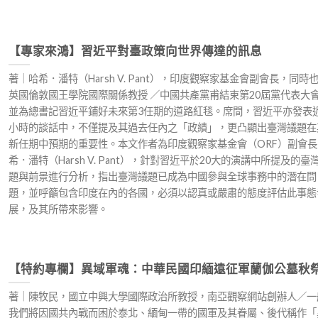
【專家來鴻】習近平對臺政策向世界傳達的訊息
著｜哈希．潘特（Harsh V. Pant），印度觀察家基金會副會長，同時
英國倫敦國王學院國際關係教授 ／中國共產黨甫結束第20屆黨代表大
並為總書記習近平鋪好未來第3任期的道路紅毯。席間，習近平亦發表近
小時的談話中，不僅提及其過去任內之「政績」，更凸顯出臺灣議題在
新任期中預期的重要性。本文作者為印度觀察家基金會（ORF）副會長
希．潘特（Harsh V. Pant），針對習近平於20大的演講中所提及的臺
題與前景進行分析，指出臺灣議題已成為中國參與全球事務中的潛在問
題，並呼籲包含印度在內的各國，必須以認真或嚴肅的態度評估此事態
展，及其所帶來影響。
【特約專欄】異域軍魂：中華民國印緬遠征軍蘭伽公墓秋
著｜陳牧民，國立中興大學國際政治所教授，南亞觀察網站創辦人／一
我們將因國共內戰而困於泰北、緬甸一帶的國軍及其眷屬、後代稱作「