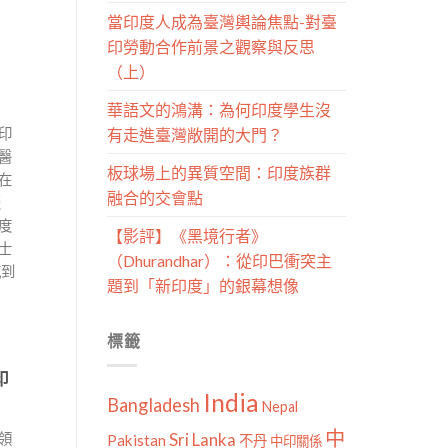
當印度人成為臺灣輿論焦點-對臺
印勞動合作前景之觀察與反思
（上）
華語文的鴻溝：為何印度學生沒
有走進臺灣敞開的大門？
印
醫
板球場上的異質空間：印度族群
在
融合的交會點
談
度
【影評】《黑境行者》
士
（Dhurandhar）：從印巴衝突主
感到
題到「新印度」的銀幕想像
標籤
印
India
Bangladesh
Nepal
中
Sri Lanka
領
Pakistan
不丹
中印關係