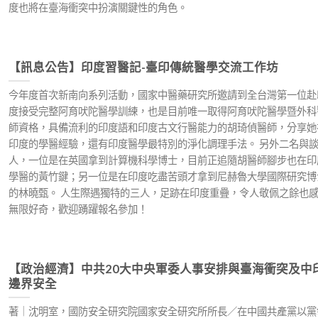
度也將在臺海衝突中扮演關鍵性的角色。
【訊息公告】印度習醫記-臺印傳統醫學交流工作坊
今年度首次新南向系列活動，國家中醫藥研究所邀請到全台灣第一位赴
度接受完整阿育吠陀醫學訓練，也是目前唯一取得阿育吠陀醫學暨外科
師資格，具備流利的印度語和印度古文行醫能力的胡琦偵醫師，分享她
印度的學醫經驗，還有印度醫學最特別的淨化調理手法。 另外二名與
人，一位是在英國拿到計算機科學博士，目前正追隨胡醫師腳步也在印
學醫的黃竹鍵；另一位是在印度吃盡苦頭才拿到尼赫魯大學國際研究博
的林曉甄。 人生際遇獨特的三人，足跡在印度重疊，令人敬佩之餘也
無限好奇，歡迎踴躍報名參加！
【政治經濟】中共20大中央軍委人事安排與臺海衝突及中
邊界安全
著｜沈明室，國防安全研究院國家安全研究所所長／在中國共產黨以黨