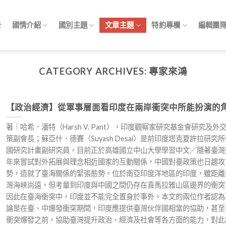
告
國情介紹
國別主題
文章主題
特約專欄
編輯團
CATEGORY ARCHIVES:
專家來鴻
【政治經濟】從軍事層面看印度在兩岸衝突中所能扮演的
著｜哈希．潘特（Harsh V. Pant），印度觀察家研究基金會研究及外
策副會長；蘇亞什．德賽（Suyash Desai）是前印度塔克夏許拉研究所
國研究計畫副研究員，目前正於高雄國立中山大學學習中文／隨著臺灣
年來嘗試對外拓展與理念相近國家的互動關係，中國對臺政策也日趨攻
勢，造就了臺海關係的緊張態勢。位於南亞印度洋地區的印度，雖距離
灣海峽尚遠，但考量到印度與中國之間仍存在喜馬拉雅山區邊界的衝突
因此在臺海衝突中，印度並不能完全置身於事外。本文的兩位作者認為
論是在臺、中爆發衝突期間，印度應提供臺灣伙伴國相當的協助，甚至
衝突爆發之前，協助臺灣提升政治、經濟及社會等各方面的能力，對此