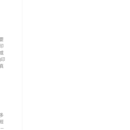
要
印
或
由印
真
多
經
－