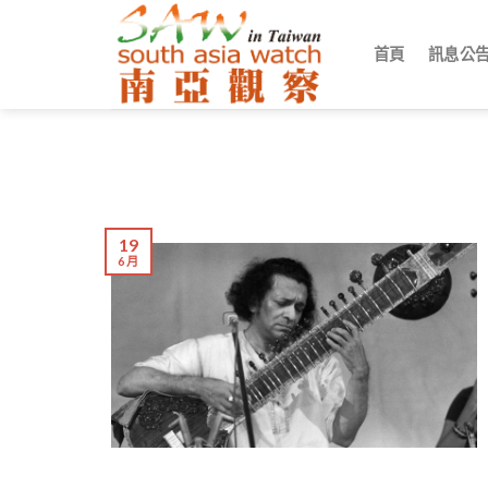
Skip
to
首頁
訊息公
content
19
6 月