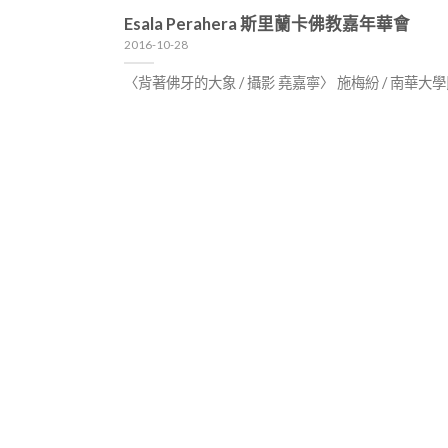
Esala Perahera 斯里蘭卡佛教嘉年華會
2016-10-28
〈背著佛牙的大象 / 攝影 堯嘉寧〉 施梅紛 / 南