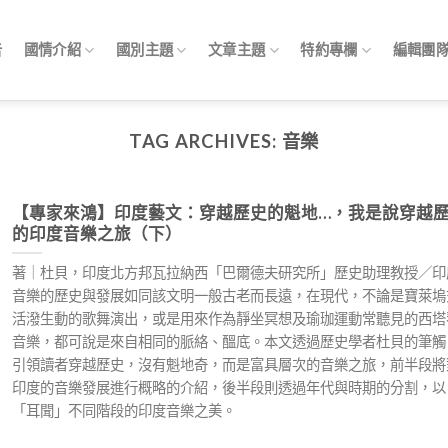
告
國情介紹
國別主題
文章主題
特約專欄
編輯團
TAG ARCHIVES:
音樂
【專家來鴻】印度藝文：穿越歷史的魁地…，我是說穿越
的印度音樂之旅（下）
著｜杜貝，印度北方邦瓦拉納西「巴爾德夫研究所」歷史助理教授／印
音樂的歷史與發展如同該文明一般古老而長遠，在現代，不論是寶萊塢
活潑生動的歌舞演出，或是用來作為靜坐冥想及瑜珈運動常聽見的西塔
音樂，都可說是來自相同的脈絡、醞底。本文透過歷史學者杜貝的筆觸
引領讀者穿越歷史，沒有魁地奇，而是富具層次的音樂之旅，前半段將
印度的音樂發展進行概略的介紹，後半段則透過年代與時期的分割，以
「耳聞」不同階段的印度音樂之美。