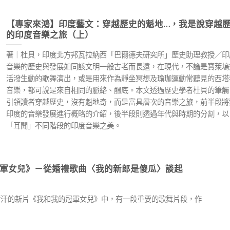
【專家來鴻】印度藝文：穿越歷史的魁地…，我是說穿越
的印度音樂之旅（上）
著｜杜貝，印度北方邦瓦拉納西「巴爾德夫研究所」歷史助理教授／印
音樂的歷史與發展如同該文明一般古老而長遠，在現代，不論是寶萊塢
活潑生動的歌舞演出，或是用來作為靜坐冥想及瑜珈運動常聽見的西塔
音樂，都可說是來自相同的脈絡、醞底。本文透過歷史學者杜貝的筆觸
引領讀者穿越歷史，沒有魁地奇，而是富具層次的音樂之旅，前半段將
印度的音樂發展進行概略的介紹，後半段則透過年代與時期的分割，以
「耳聞」不同階段的印度音樂之美。
軍女兒》－從婚禮歌曲〈我的新郎是傻瓜〉談起
阿米爾汗的新片《我和我的冠軍女兒》中，有一段重要的歌舞片段，作