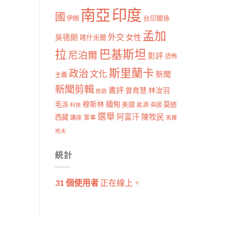
南亞
印度
國
伊朗
台印關係
孟加
外交
女性
吳德朗
喀什米爾
拉
巴基斯坦
尼泊爾
影評
恐怖
斯里蘭卡
政治
文化
新聞
主義
新聞剪輯
書評
曾育慧
林汝羽
旅遊
穆斯林
緬甸
毛派
莫迪
美國
能源
科技
英國
選舉
阿富汗
陳牧民
西藏
講座
軍事
馬爾
地夫
統計
31 個使用者
正在線上。