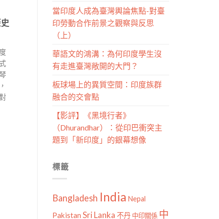
當印度人成為臺灣輿論焦點-對臺
歷史
印勞動合作前景之觀察與反思
（上）
度
華語文的鴻溝：為何印度學生沒
式
有走進臺灣敞開的大門？
琴
板球場上的異質空間：印度族群
，
融合的交會點
對
【影評】《黑境行者》
（Dhurandhar）：從印巴衝突主
題到「新印度」的銀幕想像
標籤
India
Bangladesh
Nepal
中
Sri Lanka
Pakistan
不丹
中印關係