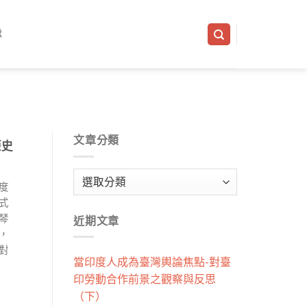
隊
文章分類
歷史
文
度
章
式
分
琴
近期文章
類
，
對
當印度人成為臺灣輿論焦點-對臺
印勞動合作前景之觀察與反思
（下）