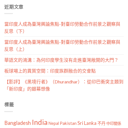
分
近期文章
類
當印度人成為臺灣輿論焦點-對臺印勞動合作前景之觀察與
反思（下）
當印度人成為臺灣輿論焦點-對臺印勞動合作前景之觀察與
反思（上）
華語文的鴻溝：為何印度學生沒有走進臺灣敞開的大門？
板球場上的異質空間：印度族群融合的交會點
【影評】《黑境行者》（Dhurandhar）：從印巴衝突主題到
「新印度」的銀幕想像
標籤
India
Bangladesh
Sri Lanka
Pakistan
Nepal
不丹
中印關係