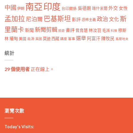
南亞
印度
中國
外交
女性
吳德朗
喀什米爾
伊朗
台印關係
孟加拉
巴基斯坦
斯
政治
尼泊爾
文化
影評
恐怖主義
里蘭卡
新聞剪輯
新聞
書評
曾育慧
林汝羽
穆斯
毛派
旅遊
科技
選舉
林
緬甸
阿富汗
陳牧民
莫迪
西藏
美國
能源
講座
軍事
英國
馬爾地夫
統計
29 個使用者
正在線上。
瀏覽次數
Today's Visits: