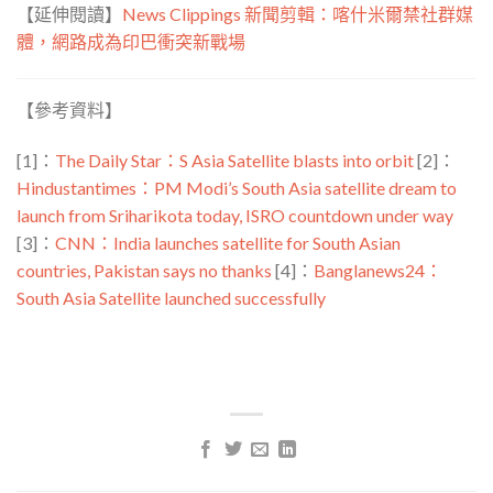
【延伸閱讀】
News Clippings 新聞剪輯：喀什米爾禁社群媒
體，網路成為印巴衝突新戰場
【參考資料】
[1]：
The Daily Star：S Asia Satellite blasts into orbit
[2]：
Hindustantimes：PM Modi’s South Asia satellite dream to
launch from Sriharikota today, ISRO countdown under way
[3]：
CNN：India launches satellite for South Asian
countries, Pakistan says no thanks
[4]：
Banglanews24：
South Asia Satellite launched successfully