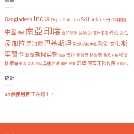
India
Bangladesh
Sri Lanka
Pakistan
Nepal
不丹
中印關係
南亞
印度
中國
外交
女性
吳德朗
喀什米爾
伊朗
台印關係
孟加拉
巴基斯坦
斯
政治
尼泊爾
文化
影評
恐怖主義
里蘭卡
新聞剪輯
新聞
書評
曾育慧
林汝羽
穆斯
毛派
旅遊
科技
選舉
林
緬甸
阿富汗
陳牧民
莫迪
西藏
美國
能源
講座
軍事
英國
馬爾地夫
統計
34 個使用者
正在線上。