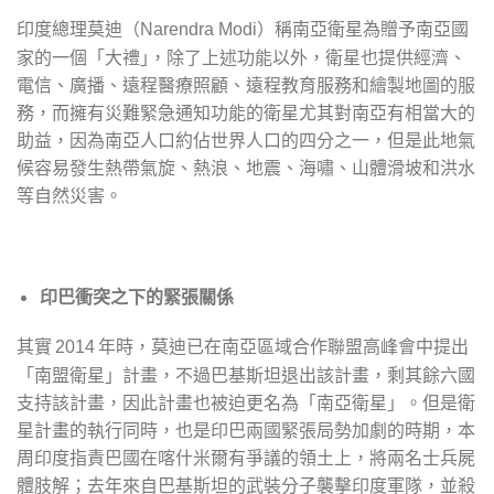
印度總理莫迪（
）稱南亞衛星為贈予南亞國
Narendra Modi
家的一個「大禮｣，除了上述功能以外，衛星也提供經濟、
電信、廣播、遠程醫療照顧、遠程教育服務和繪製地圖的服
務，而擁有災難緊急通知功能的衛星尤其對南亞有相當大的
助益，因為南亞人口約佔世界人口的四分之一，但是此地氣
候容易發生熱帶氣旋、熱浪、地震、海嘯、山體滑坡和洪水
等自然災害。
印巴衝突之下的緊張關係
其實
年時，莫迪已在南亞區域合作聯盟高峰會中提出
2014
「南盟衛星」計畫，不過巴基斯坦退出該計畫，剩其餘六國
支持該計畫，因此計畫也被迫更名為「南亞衛星」。但是衛
星計畫的執行同時，也是印巴兩國緊張局勢加劇的時期，本
周印度指責巴國在喀什米爾有爭議的領土上，將兩名士兵屍
體肢解；去年來自巴基斯坦的武裝分子襲擊印度軍隊，並殺