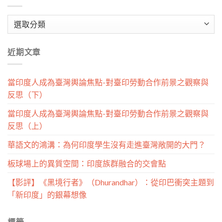
文
章
分
近期文章
類
當印度人成為臺灣輿論焦點-對臺印勞動合作前景之觀察與
反思（下）
當印度人成為臺灣輿論焦點-對臺印勞動合作前景之觀察與
反思（上）
華語文的鴻溝：為何印度學生沒有走進臺灣敞開的大門？
板球場上的異質空間：印度族群融合的交會點
【影評】《黑境行者》（Dhurandhar）：從印巴衝突主題到
「新印度」的銀幕想像
標籤