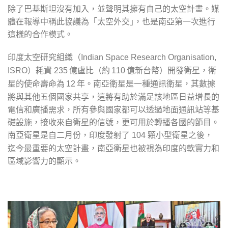
除了巴基斯坦沒有加入，並聲明其擁有自己的太空計畫。媒
體在報導中稱此協議為「太空外交｣，也是南亞第一次進行
這樣的合作模式。
印度太空研究組織（
Indian Space Research Organisation,
）耗資
億盧比（約
億新台幣）開發衛星，衛
ISRO
235
110
星的使命壽命為
年。南亞衛星是一種通訊衛星，其數據
12
將與其他五個國家共享，這將有助於滿足該地區日益增長的
電信和廣播需求，所有參與國家都可以透過地面通訊站等基
礎設施，接收來自衛星的信號，更可用於轉播各國的節目。
顆
南亞衛星是自二月份，印度發射了
小型衛星之後，
104
迄今最重要的太空計畫，南亞衛星也被視為印度的軟實力和
區域影響力的顯示。