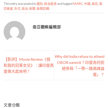
This entry was posted in
國別
,
政治經濟
and tagged
SAARC
,
中國
,
南亞
,
南
亞衛星
,
外交
,
政治
,
新聞
,
新聞剪輯
.
南亞觀察編輯部
Why did India refuse to attend
【影評】Movie Review《我
OBOR summit？印度為何拒
和我的冠軍女兒》：讓印度再
絕參與「一帶一路高峰論
度偉大起來吧！
壇」？
文章分類