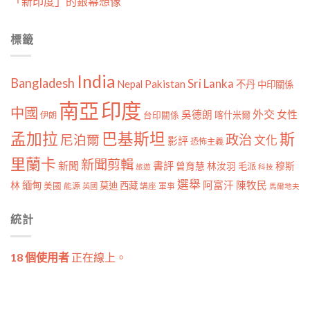
「新印度」的銀幕想像
標籤
India
Bangladesh
Sri Lanka
Pakistan
Nepal
不丹
中印關係
南亞
印度
中國
外交
女性
吳德朗
喀什米爾
伊朗
台印關係
孟加拉
巴基斯坦
斯
政治
尼泊爾
文化
影評
恐怖主義
里蘭卡
新聞剪輯
新聞
書評
曾育慧
林汝羽
穆斯
毛派
旅遊
科技
選舉
林
緬甸
阿富汗
陳牧民
莫迪
西藏
美國
能源
講座
軍事
英國
馬爾地夫
統計
18 個使用者
正在線上。