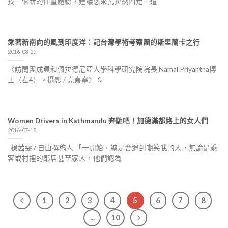
找一個新的性靈體驗，建議您來瓦拉納西走一遭
乘著新南向的風到印度洋：記台灣學術考察團的斯里蘭卡之行
2016-08-25
〈訪問團成員和佩拉德尼亞大學科學研究院院長 Namal Priyantha博
士（左4）。攝影 / 堯嘉寧〉 &
Women Drivers in Kathmandu 奔馳吧！加德滿都路上的女人們
2016-07-18
楊茜雯 / 自由撰稿人 「一開始，總是會遇到嘲笑我的人，無論是乘
客或村裡的鄰居甚至家人，他們認為
1
2
3
4
5
6
7
8
...
10