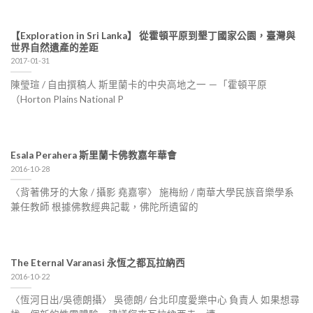
【Exploration in Sri Lanka】 從霍頓平原到墾丁國家公園，臺灣與
世界自然遺產的差距
2017-01-31
陳瑩瑄 / 自由撰稿人 斯里蘭卡的中央高地之一 －「霍頓平原
（Horton Plains National P
Esala Perahera 斯里蘭卡佛教嘉年華會
2016-10-28
〈背著佛牙的大象 / 攝影 堯嘉寧〉 施梅紛 / 南華大學民族音樂學系
兼任教師 根據佛教經典記載，佛陀所遺留的
The Eternal Varanasi 永恆之都瓦拉納西
2016-10-22
〈恆河日出/吳德朗攝〉 吳德朗/ 台北印度愛樂中心 負責人 如果想尋