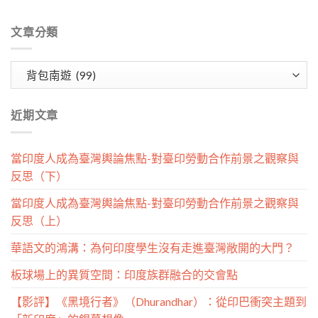
文章分類
文
章
分
近期文章
類
當印度人成為臺灣輿論焦點-對臺印勞動合作前景之觀察與
反思（下）
當印度人成為臺灣輿論焦點-對臺印勞動合作前景之觀察與
反思（上）
華語文的鴻溝：為何印度學生沒有走進臺灣敞開的大門？
板球場上的異質空間：印度族群融合的交會點
【影評】《黑境行者》（Dhurandhar）：從印巴衝突主題到