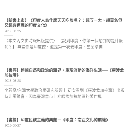
【新書上市】《印度人為什麼天天吃咖哩？：超ㄎㄧㄤ、超莫名但
又超有道理的印度文化》
2019-03-25
〈本文內文由時報出版提供〉 【說到印度，你第一個想到的是什麼
呢？】 無論你是印度控、還是第一次去印度、甚至準備
【書評】跨越自然和政治的疆界，重現流動的海洋生活──《橫渡孟
加拉灣》
2018-08-20
李若寧/台灣大學政治學研究所碩士 初次看到《橫渡孟加拉灣》出版
時非常驚喜，因為臺灣書市上介紹孟加拉地區的著作鳳
【書摘】印度民族主義的興起－《印度：南亞文化的霸權》
2018-05-27