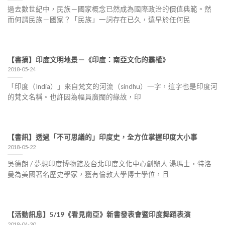
過去數世紀中，民族－國家概念已然成為國際政治的價值典範。然
而何謂民族－國家？「民族」一詞存在已久，遠早於任何民
【書摘】印度文明地景－《印度：南亞文化的霸權》
2018-05-24
「印度（India）」來自梵文的河流（sindhu）一字，這字也是印度河
的梵文名稱。也許因為幅員廣闊的緣故，印
【書訊】透過「不可思議的」印度史，全方位掌握印度大小事
2018-05-22
吳德朗 / 夢想印度博物館及台北印度文化中心創辦人 湯瑪士‧特洛
曼為美國著名歷史學家，獲有倫敦大學博士學位，且
【活動訊息】5/19《看見南亞》新書發表會暨印度舞蹈表演
2018-04-30