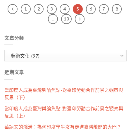
1
2
3
4
5
6
7
8
...
10
文章分類
文
章
分
近期文章
類
當印度人成為臺灣輿論焦點-對臺印勞動合作前景之觀察與
反思（下）
當印度人成為臺灣輿論焦點-對臺印勞動合作前景之觀察與
反思（上）
華語文的鴻溝：為何印度學生沒有走進臺灣敞開的大門？