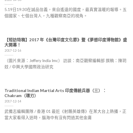
5.19日19:30在誠品信義，來自遙遠的國度，最真實溫暖的報導。五
個國家、七個台灣人，九種觀察南亞的視角。
【短訪特稿】2017 年《台灣印度文化節》暨《夢想印度博物館》盛
大開幕！
2017-12-16
（圖片來源：Jeffery India Imc） 訪談：南亞觀察編輯部 撰稿：陳玥
妏 / 中興大學國際政治研究
Traditional Indian Martial Arts 印度傳統兵器（三）：
Chakram（環刃）
2017-12-14
武備志編輯團隊 / 香港 01 最近《射鵰英雄傳》在某大台上熱播，正
當大家看得入迷時，腦海中有沒有閃過其他金庸