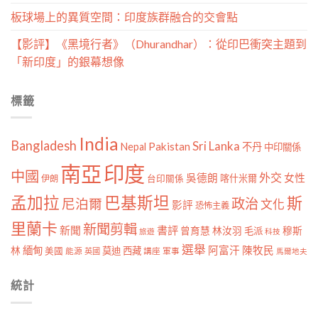
板球場上的異質空間：印度族群融合的交會點
【影評】《黑境行者》（Dhurandhar）：從印巴衝突主題到
「新印度」的銀幕想像
標籤
India
Bangladesh
Sri Lanka
Pakistan
Nepal
不丹
中印關係
南亞
印度
中國
外交
女性
吳德朗
喀什米爾
伊朗
台印關係
孟加拉
巴基斯坦
斯
政治
尼泊爾
文化
影評
恐怖主義
里蘭卡
新聞剪輯
新聞
書評
曾育慧
林汝羽
穆斯
毛派
旅遊
科技
選舉
林
緬甸
阿富汗
陳牧民
莫迪
西藏
美國
能源
講座
軍事
英國
馬爾地夫
統計