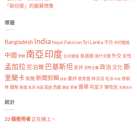
「新印度」的銀幕想像
標籤
India
Bangladesh
Sri Lanka
Pakistan
Nepal
不丹
中印關係
南亞
印度
中國
外交
女性
吳德朗
喀什米爾
伊朗
台印關係
孟加拉
巴基斯坦
斯
政治
尼泊爾
文化
影評
恐怖主義
里蘭卡
新聞剪輯
新聞
書評
曾育慧
林汝羽
穆斯
毛派
旅遊
科技
選舉
林
緬甸
阿富汗
陳牧民
莫迪
西藏
美國
能源
講座
軍事
英國
馬爾地夫
統計
22 個使用者
正在線上。