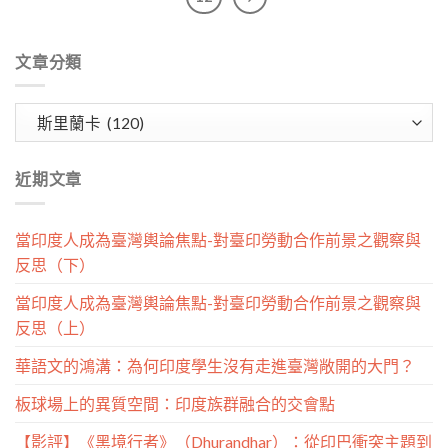
文章分類
文
章
分
近期文章
類
當印度人成為臺灣輿論焦點-對臺印勞動合作前景之觀察與
反思（下）
當印度人成為臺灣輿論焦點-對臺印勞動合作前景之觀察與
反思（上）
華語文的鴻溝：為何印度學生沒有走進臺灣敞開的大門？
板球場上的異質空間：印度族群融合的交會點
【影評】《黑境行者》（Dhurandhar）：從印巴衝突主題到