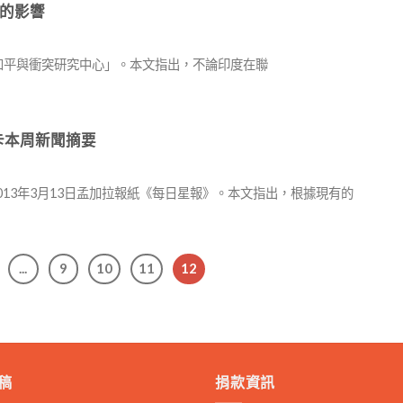
的影響
民間智庫「和平與衝突研究中心」。本文指出，不論印度在聯
蘭卡本周新聞摘要
013年3月13日孟加拉報紙《每日星報》。本文指出，根據現有的
...
9
10
11
12
稿
捐款資訊