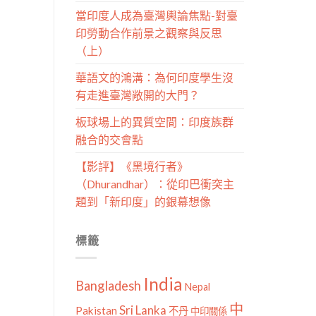
當印度人成為臺灣輿論焦點-對臺
印勞動合作前景之觀察與反思
（上）
華語文的鴻溝：為何印度學生沒
有走進臺灣敞開的大門？
板球場上的異質空間：印度族群
融合的交會點
【影評】《黑境行者》
（Dhurandhar）：從印巴衝突主
題到「新印度」的銀幕想像
標籤
India
Bangladesh
Nepal
中
Sri Lanka
Pakistan
不丹
中印關係