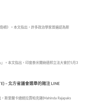
里蘭卡報紙《島嶼》。本文指出，許多政治學家普遍認為斯
突研究中心」。本文指出，印度泰米爾納德邦立法大會於5月3
) – 北方省議會選舉的賭注 LINE
蘭卡總統拉賈帕克薩(Mahinda Rajapaks