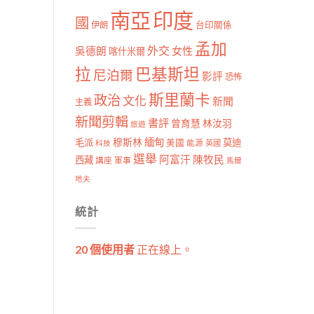
南亞
印度
國
伊朗
台印關係
孟加
外交
女性
吳德朗
喀什米爾
拉
巴基斯坦
尼泊爾
影評
恐怖
斯里蘭卡
政治
文化
新聞
主義
新聞剪輯
書評
曾育慧
林汝羽
旅遊
穆斯林
緬甸
毛派
莫迪
美國
能源
科技
英國
選舉
阿富汗
陳牧民
西藏
講座
軍事
馬爾
地夫
統計
20 個使用者
正在線上。