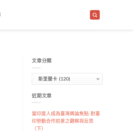
隊
文章分類
文
章
分
近期文章
類
當印度人成為臺灣輿論焦點-對臺
印勞動合作前景之觀察與反思
（下）