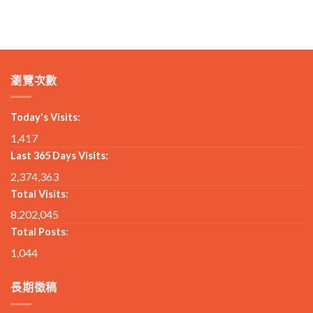
瀏覽次數
Today's Visits:
1,417
Last 365 Days Visits:
2,374,363
Total Visits:
8,202,045
Total Posts:
1,044
長期徵稿