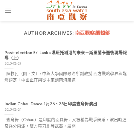
Skip
to
content
AUTHOR ARCHIVES:
南亞觀察編輯部
Post-election Sri Lanka 漢班托塔港的未來－斯里蘭卡選後現場報
導（上）
2015-01-29
陳牧民（圖、文）/ 中興大學國際政治所副教授 西方戰略學界與媒
體認定「中國正在與從中東到南海航道
Indian Chhau Dance 1月26、28日印度查烏舞演出
2015-01-24
查烏舞（Chhau）是印度的面具舞，又被稱為戰爭舞蹈，演出時通
常兵分兩派，雙方帶刀劍等武器，展開