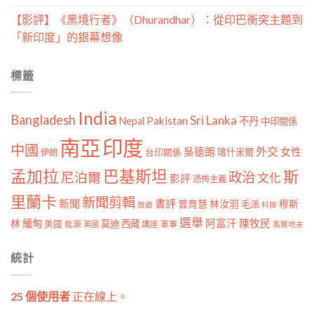
【影評】《黑境行者》（Dhurandhar）：從印巴衝突主題到
「新印度」的銀幕想像
標籤
India
Bangladesh
Sri Lanka
Pakistan
Nepal
不丹
中印關係
南亞
印度
中國
外交
女性
吳德朗
喀什米爾
伊朗
台印關係
孟加拉
巴基斯坦
斯
政治
尼泊爾
文化
影評
恐怖主義
里蘭卡
新聞剪輯
新聞
書評
曾育慧
林汝羽
穆斯
毛派
旅遊
科技
選舉
林
緬甸
阿富汗
陳牧民
莫迪
西藏
美國
能源
講座
軍事
英國
馬爾地夫
統計
25 個使用者
正在線上。