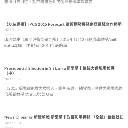
關係何去何從？族群問題在此次選舉是個頗為重要
【友站專欄】IPCS 2015 Forecast 從近期發展談南亞區域合作態勢
2015-01-14
印度智庫【和平與衝突研究所】2015年1月12日經濟學教授Amita
Batra專欄：作者指出2014年底的南
Presidential Election in Sri Lanka 斯里蘭卡總統大選現場報導
（中）
2015-01-12
（2015 斯國總統兩大候選人。圖片來源） 陳牧民 / 中興大學國際政
治所副教授 本文以選舉 Q &
News Clippings 新聞剪輯 斯里蘭卡政權和平轉移 『全新』總統就任
2015-01-10