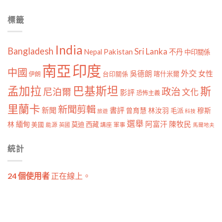
標籤
India
Bangladesh
Sri Lanka
Pakistan
Nepal
不丹
中印關係
南亞
印度
中國
外交
女性
吳德朗
喀什米爾
伊朗
台印關係
孟加拉
巴基斯坦
斯
政治
尼泊爾
文化
影評
恐怖主義
里蘭卡
新聞剪輯
新聞
書評
曾育慧
林汝羽
穆斯
毛派
旅遊
科技
選舉
林
緬甸
阿富汗
陳牧民
莫迪
西藏
美國
能源
講座
軍事
英國
馬爾地夫
統計
24 個使用者
正在線上。