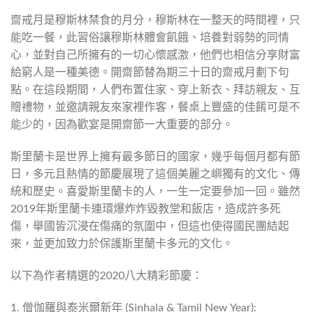
齋戒月是穆斯林禁食的月分，穆斯林在一整天的時間裡，只
能吃一餐，此習俗讓穆斯林體會飢餓、培養對弱勢的同情
心，並對自己所擁有的一切心懷感激，他們也相信分享財富
給窮人是一種美德。開齋節替為期三十日的齋戒月劃下句
點。在這段期間，人們布置住家、穿上新衣、拜訪親友、互
贈禮物，並邀請親友來家裡作客，餐桌上豐盛的佳餚可是不
能少的，因為歡宴是開齋節一大重要的部分。
斯里蘭卡是世界上擁有最多節日的國家，幾乎每個月都有節
日，多元且熱情的節慶展現了這個美麗之嶼獨有的文化、傳
統和歷史。喜愛斯里蘭卡的人，一生一定要參加一回。雖然
2019年斯里蘭卡連環爆炸炸毀教堂和飯店，造成許多死
傷，舉國皆沉浸在傷痛的氛圍中，但這也使得國民團結起
來，並更加致力於保護斯里蘭卡多元的文化。
以下為作者精選的2020八大精彩節慶：
1. 僧伽羅與泰米爾新年 (Sinhala & Tamil New Year):