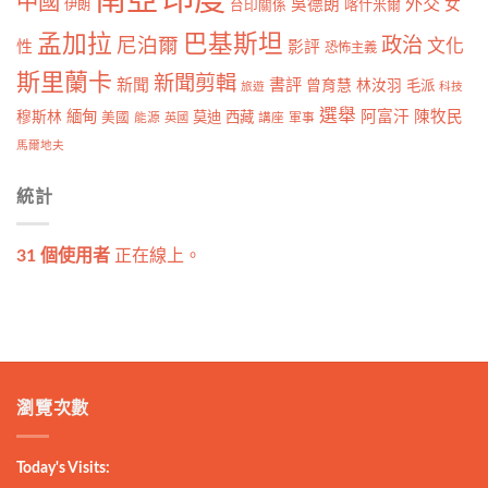
中國
外交
吳德朗
女
喀什米爾
伊朗
台印關係
孟加拉
巴基斯坦
政治
尼泊爾
文化
性
影評
恐怖主義
斯里蘭卡
新聞剪輯
新聞
書評
曾育慧
林汝羽
毛派
旅遊
科技
選舉
緬甸
阿富汗
陳牧民
穆斯林
莫迪
西藏
美國
能源
英國
講座
軍事
馬爾地夫
統計
31 個使用者
正在線上。
瀏覽次數
Today's Visits: