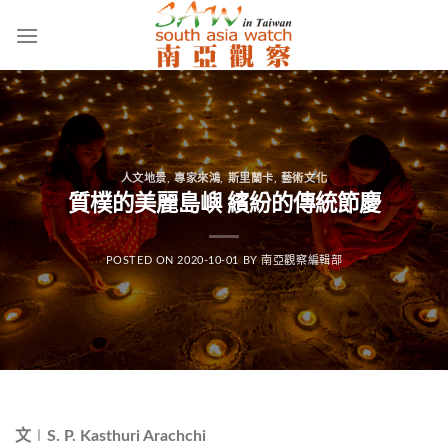
Skip
to
content
人文地景
,
專家來鴻
,
斯里蘭卡
,
藝術文化
質樸的美麗島嶼 繽紛的傳統節慶
POSTED ON
2020-10-01
BY
南亞觀察編輯部
文
∣
S. P. Kasthuri Arachchi