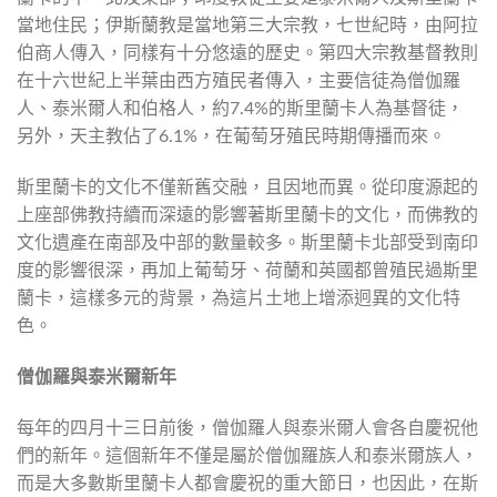
當地住民；伊斯蘭教是當地第三大宗教，七世紀時，由阿拉
伯商人傳入，同樣有十分悠遠的歷史。第四大宗教基督教則
在十六世紀上半葉由西方殖民者傳入，主要信徒為僧伽羅
人、泰米爾人和伯格人，約7.4%的斯里蘭卡人為基督徒，
另外，天主教佔了6.1%，在葡萄牙殖民時期傳播而來。
斯里蘭卡的文化不僅新舊交融，且因地而異。從印度源起的
上座部佛教持續而深遠的影響著斯里蘭卡的文化，而佛教的
文化遺產在南部及中部的數量較多。斯里蘭卡北部受到南印
度的影響很深，再加上葡萄牙、荷蘭和英國都曾殖民過斯里
蘭卡，這樣多元的背景，為這片土地上增添迥異的文化特
色。
僧伽羅與泰米爾新年
每年的四月十三日前後，僧伽羅人與泰米爾人會各自慶祝他
們的新年。這個新年不僅是屬於僧伽羅族人和泰米爾族人，
而是大多數斯里蘭卡人都會慶祝的重大節日，也因此，在斯