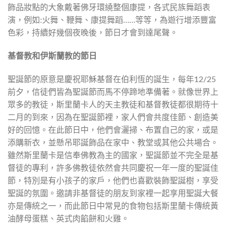
飾品妝點的大象戴著佛牙環繞整個康提，各式民族舞蹈表
演，例如:火舞、鞭舞、康提舞蹈……等等，為遊行增添豐富
色彩，持續好幾個夜晚後，節日才會到達尾聲。
基督教和伊斯蘭教的節日
聖誕節的原意是慶祝耶穌基督在伯利恆的誕生，每年12/25
前夕，信徒們皆為聖誕節而馬不停蹄地準備著。就像世界上
眾多的教徒，斯里蘭卡人的天主教徒和基督教徒都很期待十
二月的到來，因為在聖誕節裡，家人們會共度佳節、創造美
好的回憶。在此節日中，他們會灑掃、布置自己的家，或是
添購新衣，並懸吊耶誕飾品在家中、教堂或其他公共場合。
雖然斯里蘭卡是信奉佛教為主的國家，聖誕節並不完全是基
督徒的專利，許多佛教徒依然會共同慶祝一年一度的聖誕佳
節，特別是有小孩子的家戶，他們也喜歡裝飾聖誕樹，享受
聖誕的氛圍。邀請非基督徒的朋友到家裡一起享用聖誕大餐
亦是傳統之一，而此節日中常見的食物包括斯里蘭卡傳統黃
油酵母蛋糕、英式肉餡餅和火雞。