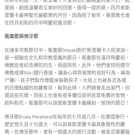
在新年的這一天，斯里蘭卡人會與他們最親愛的家人們一起
度過，創造溫馨而又美好的回憶。值得一提的是，四月是斯
里蘭卡最神聖也最歡樂的月份，因為除了新年，基督教也會
在四月初和四月中時慶祝復活節。
衛塞節與佛牙節
在諸多宗教節日中，衛塞節(Vesak)對於斯里蘭卡人民來說，
是一個融合文化和宗教意義的節日。衛塞節在滿月時慶祝，
佛教徒會紀念佛陀的生、悟道與死。此外，他們會特別遵守
佛教戒律Sila (遵行善道，讓身心得到安樂的良好行為，稱為
尸羅)，孩子們製作燈籠來裝飾房子。大街上也被各式各樣
的花燈點綴的炫麗奪目，每到此時，人們總會走出家門，欣
賞這些花燈，而街上也會有很多攤位提供民眾免費的食物、
飲料和花。衛塞節可以說是斯里蘭卡最繽紛、愉快的節日！
佛牙節(Esala Perahera)在每年的七月或八月，在康提舉行，
歷史悠久且十分盛大，可以說是斯里蘭卡最具象徵性的慶
典。在佛牙節中，會有一個盛大的遊行活動，被各式華麗裝