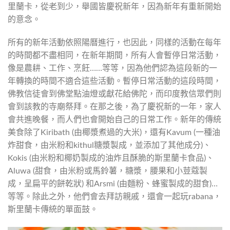
里蘭卡，從老到少，舉國皆慶祝新年，因為新年有重新開始
的意念。
所有的新年活動依照陽曆進行，也因此，同樣的活動在每年
的時間都不盡相同，在新年期間，所有人會暫停日常活動，
像是農耕、工作、烹飪……等等，因為他們認為這段新的一
年轉換的時間不適合這些活動。暫停日常活動的這段時間，
佛教信徒會到佛堂點油燈或獻花給佛陀，而印度教信眾們則
會到該教的寺廟祭拜。在那之後，為了慶祝新的一年，家人
會共進晚餐，而人們也會開始自己的日常工作。新年的傳統
美食除了Kiribath (由椰漿煮過的大米)，還有Kavum (一種油
炸甜食，由米粉和kithul糖漿製成，並添加了其他成分)、
Kokis (由米粉和椰奶製成的油炸且酥脆的斯里蘭卡食品)、
Aluwa (甜食，由米粉或馬鈴薯，糖漿，腰果和小荳蔻製
成，呈扁平的餅乾狀) 和Arsmi (由麵粉、蜂蜜製成的甜食)…
等等。除此之外，他們會去拜訪親戚，還會一起玩rabana，
斯里蘭卡傳統的單面鼓。