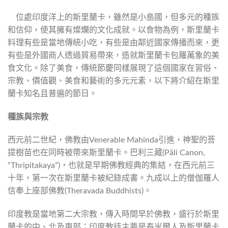
位處印度洋上的斯里蘭卡，雖然是小島國，但多元的種族
和信仰，使其擁有燦爛的文化成就。以食物為例，斯里蘭卡
料理有些是當地傳統小吃，有些是由鄰近國家傳播而來，更
有些是外國商人透過貿易帶來，造就斯里蘭卡包羅萬象的美
食文化。除了美食，傳統節慶同樣展現了這個國家在習俗、
宗教、價值觀、美食和藝術的多元元素，以下將介紹在斯里
蘭卡知名且普遍的節日。
種族與宗教
西元前二世紀，佛教由Venerable Mahinda引進，神聖的菩
提樹苗也在同時被帶來斯里蘭卡。巴利三藏(Pāli Canon,
“Thripitakaya”)，也就是早期佛教經典的集結，在西元前三
十年，第一次在斯里蘭卡被紀錄成書。九成以上的僧伽羅人
信奉上座部佛教(Theravada Buddhists)。
印度教是當地第二大宗教，傳入時間早於佛教，盛行於斯里
蘭卡的中、北及東部；印度教徒主要是泰米爾人及斯里蘭卡