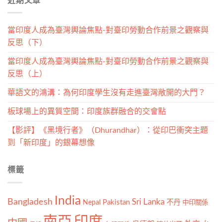
近期文章
類
當印度人成為臺灣輿論焦點-對臺印勞動合作前景之觀察與
反思（下）
當印度人成為臺灣輿論焦點-對臺印勞動合作前景之觀察與
反思（上）
華語文的鴻溝：為何印度學生沒有走進臺灣敞開的大門？
板球場上的異質空間：印度族群融合的交會點
【影評】《黑境行者》（Dhurandhar）：從印巴衝突主題
到「新印度」的銀幕想像
標籤
India
Bangladesh
Sri Lanka
Nepal
Pakistan
不丹
中印關係
南亞
印度