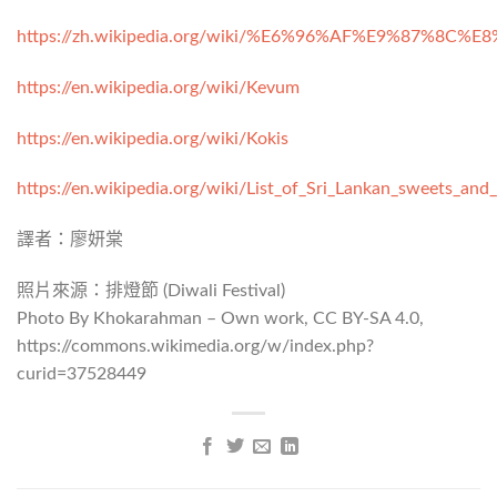
https://zh.wikipedia.org/wiki/%E6%96%AF%E9%87%
https://en.wikipedia.org/wiki/Kevum
https://en.wikipedia.org/wiki/Kokis
https://en.wikipedia.org/wiki/List_of_Sri_Lankan_sweets_and
譯者：廖妍棠
照片來源：排燈節 (Diwali Festival)
Photo By Khokarahman – Own work, CC BY-SA 4.0,
https://commons.wikimedia.org/w/index.php?
curid=37528449