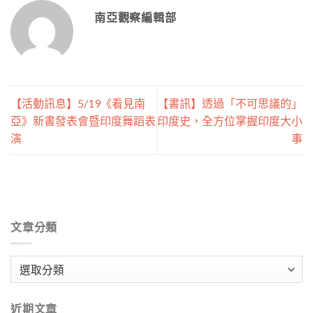
南亞觀察編輯部
【活動訊息】5/19《看見南
【書訊】透過「不可思議的」
亞》新書發表會暨印度舞蹈表
印度史，全方位掌握印度大小
演
事
文章分類
文
章
分
近期文章
類