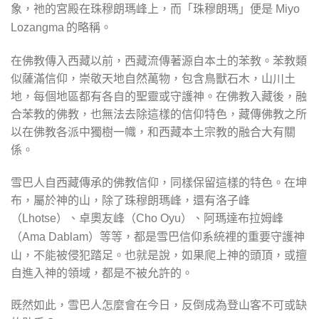
象，祂的宮殿在珠穆朗瑪峰上，而「珠穆朗瑪」便是
Miyo
的略稱。
Lozangma
在佛教傳入西藏以前，西藏流傳著源自本土的苯教。苯教類
似薩滿信仰，崇敬天地自然萬物，包含鳥獸石木，山川土
地，每個地區都有各自的聖靈或守護神。在佛教入藏後，融
合苯教的佛教，也無法去除這樣的信仰特色，藏傳佛教之所
以在佛教各派中獨樹一幟，和西藏本土宗教的融合大有關
係。
雪巴人自西藏傳承的佛教信仰，同樣保留這樣的特色。在坤
布，屬於神的山，除了珠穆朗瑪峰，還有洛子峰
（
）、卓奧友峰（
）、阿瑪達布拉姆峰
Lhotse
Cho Oyu
（
）等等，都是雪巴信仰系統裡的重要守護神
Ama Dablam
山，不能被侵犯踏足。也就是說，如果爬上神的頭頂，或擅
自進入神的領域，都是不被允許的。
既然如此，雪巴人怎麼會在今日，反倒成為登山客不可或缺