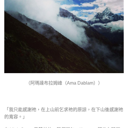
（阿瑪達布拉姆峰（
））
Ama Dablam
「我只能感謝祂，在上山前乞求祂的原諒，在下山後感謝祂
的寬容。」