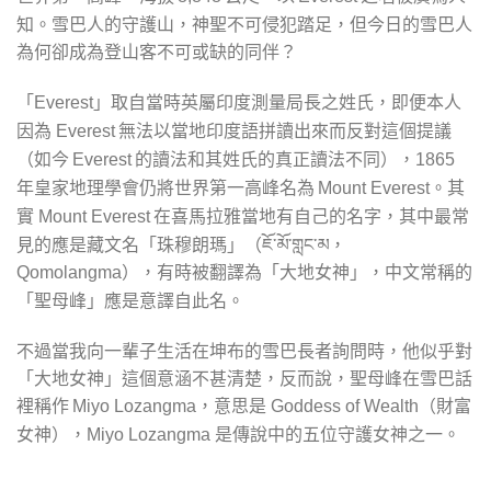
知。雪巴人的守護山，神聖不可侵犯踏足，但今日的雪巴人
為何卻成為登山客不可或缺的同伴？
「
」取自當時英屬印度測量局長之姓氏，即便本人
Everest
因為
無法以當地印度語拼讀出來而反對這個提議
Everest
（如今
的讀法和其姓氏的真正讀法不同），
Everest
1865
年皇家地理學會仍將世界第一高峰名為
。其
Mount Everest
實
在喜馬拉雅當地有自己的名字，其中最常
Mount Everest
見的應是藏文名「珠穆朗瑪」（ཇོ་མོ་གླང་མ，
），有時被翻譯為「大地女神」，中文常稱的
Qomolangma
「聖母峰」應是意譯自此名。
不過當我向一輩子生活在坤布的雪巴長者詢問時，他似乎對
「大地女神」這個意涵不甚清楚，反而說，聖母峰在雪巴話
裡稱作
，意思是
（財富
Miyo Lozangma
Goddess of Wealth
女神），
是傳說中的五位守護女神之一。
Miyo Lozangma