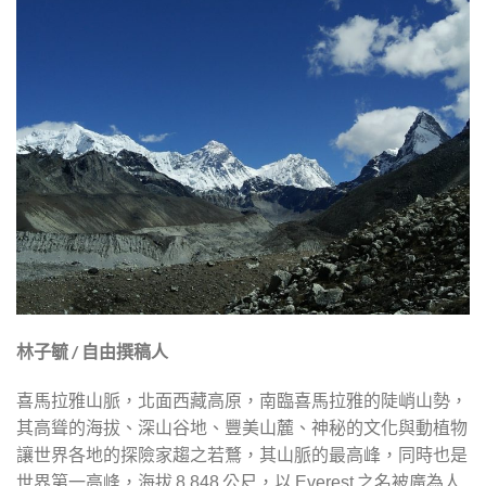
林子毓
/
自由撰稿人
喜馬拉雅山脈，北面西藏高原，南臨喜馬拉雅的陡峭山勢，
其高聳的海拔、深山谷地、豐美山麓、神秘的文化與動植物
讓世界各地的探險家趨之若鶩，其山脈的最高峰，同時也是
世界第一高峰，海拔
公尺，以
之名被廣為人
8,848
Everest