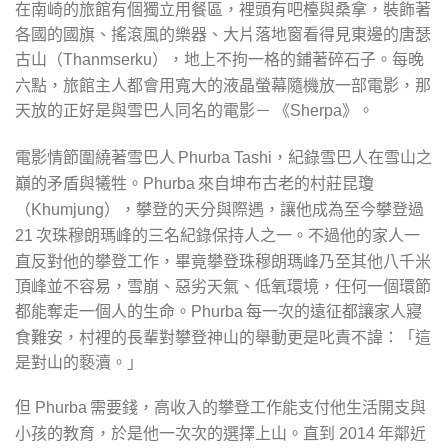
在南崎的旅館有個獨立用餐區，裡頭有吧檯與桑拿，裝飾著
各國的國旗、搖滾風的樂器、大片落地窗看得見東邊的唐瑟
古山（
），地上不拘一格的鋪著碎石子。每晚
Thanmserku
六點，旅館主人都會用寬大的液晶螢幕隨機放一部電影，那
天放的正好是與雪巴人同名的電影－ 《
。
Sherpa》
電影情節圍繞著雪巴人
，紀錄雪巴人在雪山之
Phurba Tashi
巔的矛盾與犧牲。
來自坤布古老的村莊昆瓊
Phurba
（
，攀登的天分與際遇，讓他成為至今攀登過
Khumjung）
次珠穆朗瑪峰的三名紀錄保持人之一。不過他的家人一
21
直反對他的攀登工作，畢竟攀登珠穆朗瑪峰乃至其他八千米
頂峰並不容易，雪崩、惡劣天氣、低氧環境，任何一個環節
都能奪走一個人的生命。
每一次的遠征都讓家人寢
Phurba
食難安，村裡的長輩對攀登神山的舉動更是叱責不諱：「這
是對山的褻瀆。」
但
需要錢，高收入的攀登工作能支付他生活開支與
Phurba
小孩的教育，於是他一次次的選擇上山。直到
年鄰近
2014