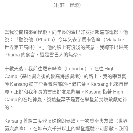
（村莊－昆瓊）
當我從南崎來到昆瓊，向年長的雪巴好友提起這部電影，他
說：「聽說他（
）今年又去了馬卡魯峰（Makalu，
Phurba
世界第五高峰）。」他的臉上有淺淺的笑意，我聽不出是笑
的食言，還是雪巴人的無奈。
Phurba
十數天後，我前往羅布崎峰（
），在往
Lobuche
High
（基地營之後的較高海拔營地）的路上，我的攀登嚮
Camp
導
摘了些香氣濃郁的杜鵑花葉。
也來自昆
Karsang
Karsang
瓊，正好和我年長的雪巴好友是鄰居。
指著
Kasang
High
的石堆神龕，說這些葉子是要在攀登前焚燒敬獻給神
Camp
的。
曾經二度登頂珠穆朗瑪峰，一次登卓奧友峰（世界
Karsang
第六高峰），在坤布六千米以上的攀登經驗不可勝數。我問