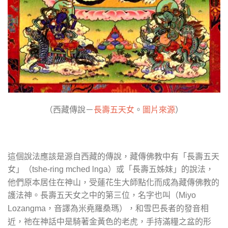
（西藏傳說－
長壽五天女
。
圖片來源
）
這個說法應該是源自西藏的傳說，藏傳佛教中有「長壽五天
女」（
）或「長壽五姊妹」的說法，
tshe-ring mched lnga
他們原本居住在神山，受蓮花生大師點化而成為藏傳佛教的
護法神。長壽五天女之中的第三位，名字也叫（
Miyo
，和雪巴長者的發音相
Lozangma，音譯為米堯羅桑瑪）
近，祂在神話中是騎著金黃色的老虎，手持滿糧之盆的形