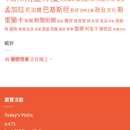
孟加拉
巴基斯坦
斯
政治
尼泊爾
文化
影評
恐怖主義
里蘭卡
新聞剪輯
新聞
書評
曾育慧
林汝羽
穆斯
毛派
旅遊
科技
選舉
林
緬甸
阿富汗
陳牧民
莫迪
西藏
美國
能源
講座
軍事
英國
馬爾地夫
統計
35 個使用者
正在線上。
瀏覽次數
Today's Visits:
4,475