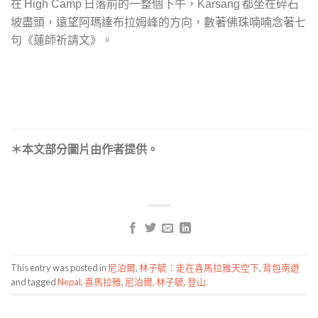
在
日落前的一整個下午，
都坐在碎石
High Camp
Karsang
坡盡頭，遠望阿瑪達布拉姆峰的方向，數著佛珠喃喃念著七
句《蓮師祈請文》。
＊本文部分圖片由作者提供。
This entry was posted in
尼泊爾
,
林子毓：走在喜馬拉雅天空下
,
背包南遊
and tagged
Nepal
,
喜馬拉雅
,
尼泊爾
,
林子毓
,
登山
.