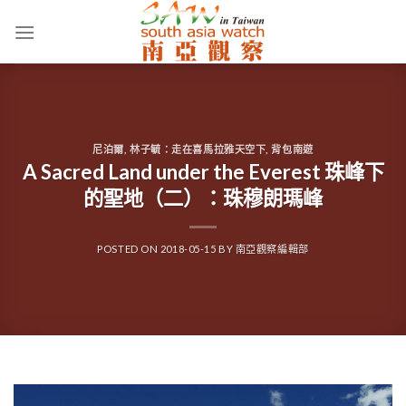
Skip
to
content
尼泊爾
,
林子毓：走在喜馬拉雅天空下
,
背包南遊
A Sacred Land under the Everest 珠峰下
的聖地（二）：珠穆朗瑪峰
POSTED ON
2018-05-15
BY
南亞觀察編輯部