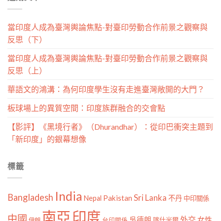
當印度人成為臺灣輿論焦點-對臺印勞動合作前景之觀察與
反思（下）
當印度人成為臺灣輿論焦點-對臺印勞動合作前景之觀察與
反思（上）
華語文的鴻溝：為何印度學生沒有走進臺灣敞開的大門？
板球場上的異質空間：印度族群融合的交會點
【影評】《黑境行者》（Dhurandhar）：從印巴衝突主題到
「新印度」的銀幕想像
標籤
India
Bangladesh
Sri Lanka
Pakistan
Nepal
不丹
中印關係
南亞
印度
中國
外交
女性
吳德朗
喀什米爾
伊朗
台印關係