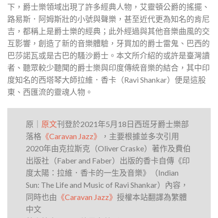
下，爵士樂領域出現了許多經典人物，
艾靈頓公爵的搖擺、
路易斯．阿姆斯壯的小號與聲樂，甚至近代更為知名的肯尼
吉，都稱上是爵士樂的經典；此外經過
與其他音樂曲風的交
互影響，創造了新的音樂體驗，牙買加的爵士雷鬼、巴西的
巴莎諾瓦或是古巴的騷沙爵士。本文所介紹的或許是臺灣讀
者、聽眾較少聽聞的爵士樂與印度傳統音樂的結合，其中印
度知名的西塔琴大師拉維．香卡（Ravi Shankar）便是這股
東、西匯流的靈魂人物。
原｜
原文
刊登於2021年5月18日西班牙爵士樂部
落格
《Caravan Jazz》
，主要根據並多次引用
2020年由克拉斯克（Oliver Craske）著作及費伯
出版社（Faber and Faber）出版的香卡自傳《印
度太陽：拉維．香卡的一生及音樂》（Indian
Sun: The Life and Music of Ravi Shankar）內容，
同時也由
《Caravan Jazz》
授權本站翻譯為繁體
中文