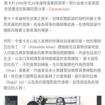
香卡於1940年代20多歲時演奏西塔琴。照片由香卡家族提
供並獲克拉斯課同意分享
／
CaravanJazz
香卡十多歲時在訪美之旅中，目睹初期起源於紐約的爵士樂
與其蓬勃的發展。他身為哥哥的舞蹈團成員，在旅程逗留中
親眼目睹爵士樂表演的場景。
然而，令香卡全心投入音樂的呼聲來自家鄉印度。他的導師
亞拉烏丁．汗（Allauddin Khan）通過融合且毫無保留地投
入印度古典音樂體系的教學與傳授相關傳統，內容包括苦行
生活，以及口耳相傳等長時間練習的音樂課程。 香卡接受
亞拉烏丁．汗的音樂訓練後，在印度展開他作為西塔琴
（Sitar）演奏家、作曲家及本土樂器管絃樂隊音樂總監的旅
程。他在進行國際巡演前振興了印度樂器，創作新的拉格
（Raga）
[6]
，以及為印度電影創作音樂，並逐漸成為全球
關注的人物。