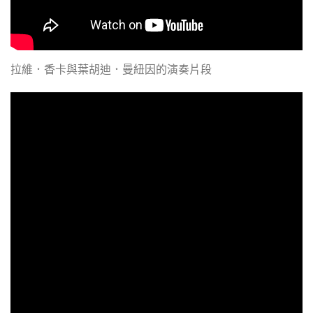
拉維．香卡與
葉胡迪．曼紐因的演奏片段