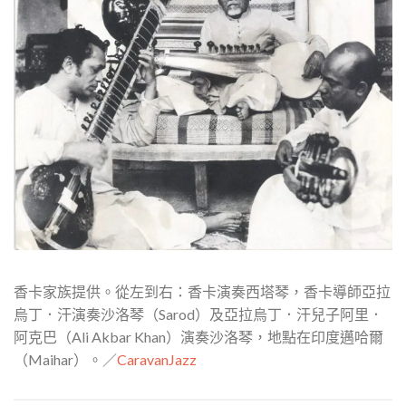
香卡家族提供。從左到右：香卡演奏西塔琴，香卡導師亞拉
烏丁．汗演奏沙洛琴（Sarod）及亞拉烏丁．汗兒子阿里．
阿克巴（Ali Akbar Khan）演奏沙洛琴，地點在印度邁哈爾
（Maihar）。／
CaravanJazz