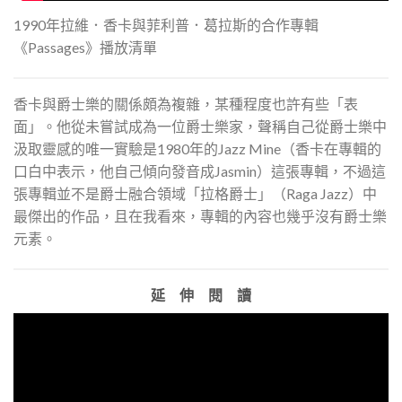
1990年拉維．香卡與菲利普．葛拉斯的合作專輯
《Passages》播放清單
香卡與爵士樂的關係頗為複雜，某種程度也許有些「表
面」。他從未嘗試成為一位爵士樂家，聲稱自己從爵士樂中
汲取靈感的唯一實驗是1980年的Jazz Mine（香卡在專輯的
口白中表示，他自己傾向發音成Jasmin）這張專輯，不過這
張專輯並不是爵士融合領域「拉格爵士」（Raga Jazz）中
最傑出的作品，且在我看來，專輯的內容也幾乎沒有爵士樂
元素。
延 伸 閱 讀