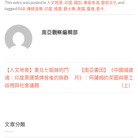
This entry was posted in
人文地景
,
印度
,
國別
,
專家來鴻
,
藝術文化
and
tagged
R&B
,
傳統音樂
,
印度
,
搖擺
,
爵士樂
,
美國
,
靈魂
,
香卡
.
南亞觀察編輯部
【人文地景】東北七姐妹的鬥
【南亞書田】《中國城歲
魂：印度奧運獎牌背後的族群
月》：阿薩姆的茶園與華工
歧視與社會議題
（上）
文章分類