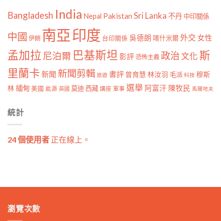
India
Bangladesh
Sri Lanka
Pakistan
Nepal
不丹
中印關係
南亞
印度
中國
外交
女性
吳德朗
喀什米爾
伊朗
台印關係
孟加拉
巴基斯坦
斯
政治
尼泊爾
文化
影評
恐怖主義
里蘭卡
新聞剪輯
新聞
書評
曾育慧
林汝羽
穆斯
毛派
旅遊
科技
選舉
林
緬甸
阿富汗
陳牧民
莫迪
西藏
美國
能源
講座
軍事
英國
馬爾地夫
統計
24 個使用者
正在線上。
瀏覽次數