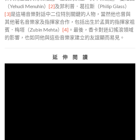
（Yehudi Menuhin）
[2]
及菲利普．葛拉斯（Philip Glass）
[3]
是這場音樂對話中二位特別關鍵的人物，當然他也曾與
其他著名音樂家及指揮家合作，包括出生於孟買的指揮家祖
賓．梅塔（Zubin Mehta）
[4]
。最後，香卡對迷幻搖滾領域
的影響，也如同他與這些音樂家建立的友誼顯而易見。
延 伸 閱 讀