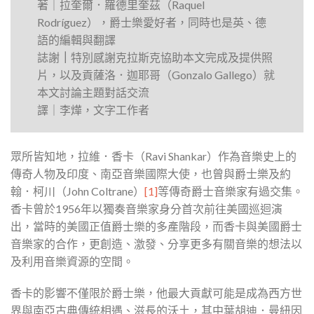
著｜拉奎爾．羅德里奎茲（Raquel
Rodríguez），爵士樂愛好者，同時也是英、德
語的編輯與翻譯
誌謝
｜
特別感謝克拉斯克協助本文完成及提供照
片，以及貢薩洛．迦耶哥（Gonzalo Gallego）就
本文討論主題對話交流
譯｜李燁，文字工作者
眾所皆知地，拉維．香卡（Ravi Shankar）作為音樂史上的
傳奇人物及印度、南亞音樂國際大使，也曾與爵士樂及約
翰．柯川（John Coltrane）
[1]
等傳奇爵士音樂家有過交集。
香卡曾於1956年以獨奏音樂家身分首次前往美國巡迴演
出，當時的美國正值爵士樂的多產階段，而香卡與美國爵士
音樂家的合作，更創造、激發、分享更多有關音樂的想法以
及利用音樂資源的空間。
香卡的影響不僅限於爵士樂，他最大貢獻可能是成為西方世
界與南亞古典傳統相遇、滋長的沃土，其中葉胡迪．曼紐因