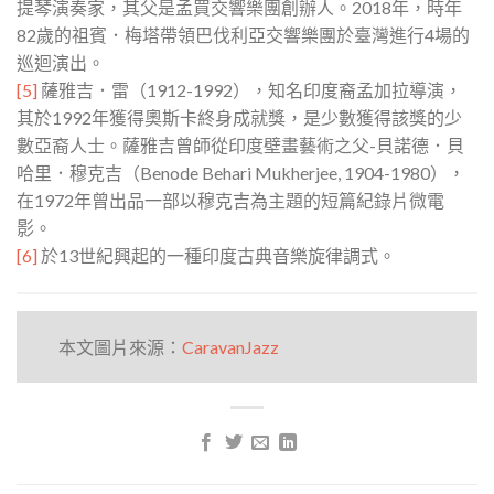
提琴演奏家，其父是孟買交響樂團創辦人。2018年，時年
82歲的
祖賓．梅塔帶領巴伐利亞交響樂團於臺灣進行4場的
巡迴演出。
[5]
薩雅吉．雷（1912-1992），知名印度裔孟加拉導演，
其於1992年獲得奧斯卡終身成就獎，是少數獲得該獎的少
數亞裔人士。薩雅吉曾師從印度壁畫藝術之父-貝諾德．貝
哈里．穆克吉（Benode Behari Mukherjee, 1904-1980），
在1972年曾出品一部以穆克吉為主題的短篇紀錄片微電
影。
[6]
於13世紀興起的一種印度古典音樂旋律調式。
本文圖片來源：
CaravanJazz