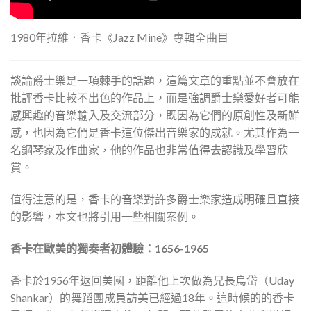
1980年拉維．香卡《Jazz Mine》專輯全曲目
談論爵士樂是一項棘手的話題，這篇文章的重點並不會放在
批評香卡比較不出色的作品上，而是強調爵士樂愛好者可能
感興趣的音樂輸入及交流部分，既因為它們的原創性及新鮮
感，也因為它們是香卡這位傑出音樂家的成就。尤其作為一
名鋼琴家及作曲家，他的作品也非常值得去認識及學習欣
賞。
值得注意的是，香卡的音樂對許多爵士樂家造成明確且直接
的影響，本文也將引用一些相關案例。
香卡在歐美的獨奏者初體驗：
1656-1965
香卡於1956年返回美國，距離他上次做為兄長烏岱（Uday
Shankar）的舞蹈團成員訪美已經過18年。這時候的的香卡