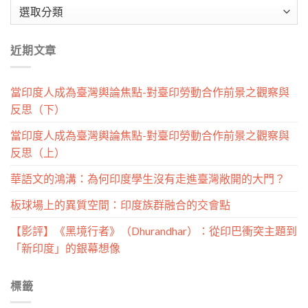
文
章
分
近期文章
類
當印度人成為臺灣輿論焦點-對臺印勞動合作前景之觀察與
反思（下）
當印度人成為臺灣輿論焦點-對臺印勞動合作前景之觀察與
反思（上）
華語文的鴻溝：為何印度學生沒有走進臺灣敞開的大門？
板球場上的異質空間：印度族群融合的交會點
【影評】《黑境行者》（Dhurandhar）：從印巴衝突主題到
「新印度」的銀幕想像
標籤