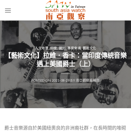
Skip
to
content
人文地景
,
印度
,
國別
,
專家來鴻
,
藝術文化
【藝術文化】拉維．香卡：當印度傳統音樂
遇上美國爵士（上）
POSTED ON
2021-08-29
BY
南亞觀察編輯部
爵士音樂源自於美國紐奧良的非洲裔社群，在長時間的堆砌