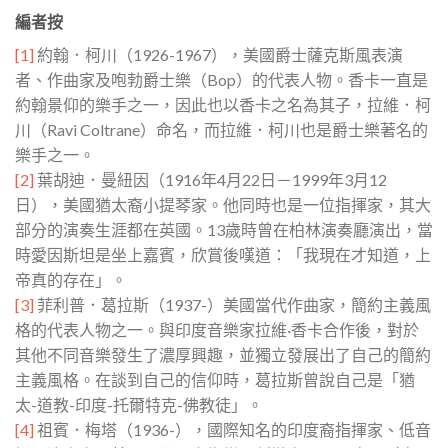
編者按
[1]
約翰．柯川（1926-1967），美國爵士薩克斯風表演
者、作曲家及咆勃爵士樂（Bop）的代表人物。香卡一直是
約翰景仰的樂手之一，因此也以香卡之名為其子，拉維．柯
川（Ravi Coltrane）命名，而拉維．柯川也是爵士樂著名的
樂手之一。
[2]
葉胡迪．曼紐因（1916年4月22日－1999年3月12
日），美國猶太裔小提琴家。他同時也是一位指揮家，其大
部分的演奏生涯都在英國。13歲時曾在柏林演奏廳演出，當
時愛因斯坦是坐上嘉賓，欣賞後嘆道：「我現在才知道，上
帝真的存在」。
[3]
菲利普．葛拉斯（1937-）美國當代作曲家，簡約主義風
格的代表人物之一。與印度音樂家拉維·香卡合作後，對於
其他不同音樂發生了濃厚興趣，並獨立發展出了自己的簡約
主義風格。在談到自己的信仰時，葛拉斯曾說自己是「猶
太-道教-印度-托爾特克-佛教徒」。
[4]
祖賓．梅塔（1936-），國際知名的印度裔指揮家、低音