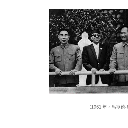
（
年，馬亨德
1961