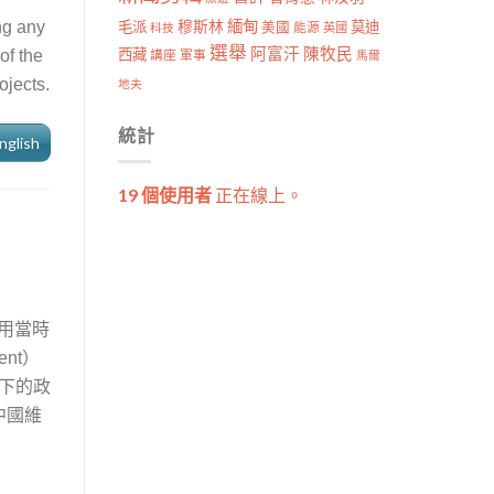
穆斯林
緬甸
毛派
莫迪
ng any
美國
能源
科技
英國
選舉
阿富汗
陳牧民
西藏
講座
軍事
of the
馬爾
ojects.
地夫
統計
nglish
19 個使用者
正在線上。
用當時
）
ent
下的政
中國維