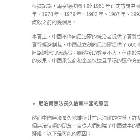
根據記錄，馬亨德拉國王於
年正式訪問中國
1961
年、
年、
年、
年、
年、
1978
1979
1982
1987
199
謀殺之前的幾個月。
事實上，中國不僅向尼泊爾的統治者提供了實質
實行經濟制裁，中國就立刻向尼泊爾提供了
600
陸路送達加德滿都。雖然援助數量不大，但由於
的效果。中國承包商和企業快速且平穩的運作方
尼泊爾無法長久信賴中國的原因
然而中國無法長久地維持其在尼泊爾的信譽，許
個無法信賴的朋友－自從人們知曉了中國做事的
疑慮。以下是可能的原因：