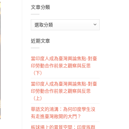
文章分類
文
章
分
近期文章
類
當印度人成為臺灣輿論焦點-對臺
印勞動合作前景之觀察與反思
（下）
當印度人成為臺灣輿論焦點-對臺
印勞動合作前景之觀察與反思
（上）
華語文的鴻溝：為何印度學生沒
有走進臺灣敞開的大門？
板球場上的異質空間：印度族群