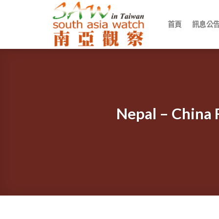
Skip
to
首頁
訊息公
content
Nepal – Chin