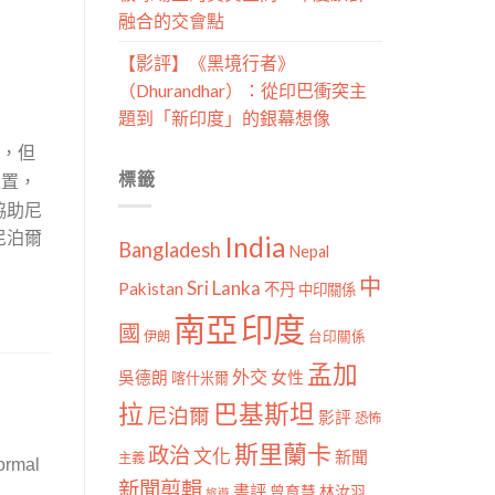
融合的交會點
【影評】《黑境行者》
（Dhurandhar）：從印巴衝突主
題到「新印度」的銀幕想像
，但
標籤
位置，
協助尼
尼泊爾
India
Bangladesh
Nepal
中
Sri Lanka
Pakistan
不丹
中印關係
南亞
印度
國
伊朗
台印關係
孟加
外交
女性
吳德朗
喀什米爾
拉
巴基斯坦
尼泊爾
影評
恐怖
斯里蘭卡
政治
文化
新聞
主義
formal
新聞剪輯
書評
曾育慧
林汝羽
旅遊