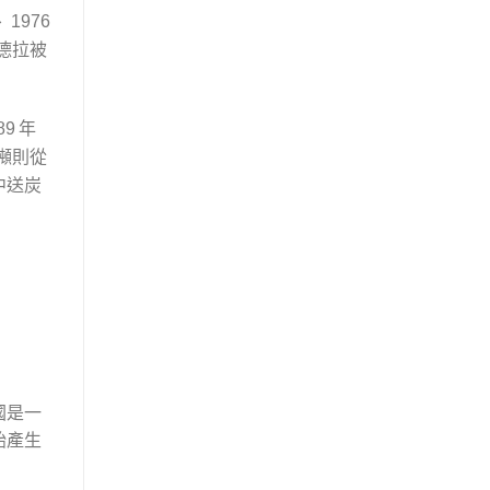
、
1976
德拉被
年
89
噸則從
中送炭
國是一
始產生