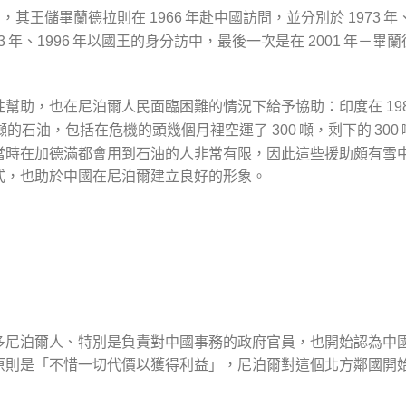
，其王儲畢蘭德拉則在
年赴中國訪問，並分別於
年
1966
1973
年、
年以國王的身分訪中，最後一次是在
年－畢蘭
3
1996
2001
性幫助，也在尼泊爾人民面臨困難的情況下給予協助：印度在
19
噸的石油，包括在危機的頭幾個月裡空運了
噸，剩下的
300
300
當時在加德滿都會用到石油的人非常有限，因此這些援助頗有雪
式，也助於中國在尼泊爾建立良好的形象。
多尼泊爾人、特別是負責對中國事務的政府官員，也開始認為中
原則是「不惜一切代價以獲得利益」，尼泊爾對這個北方鄰國開