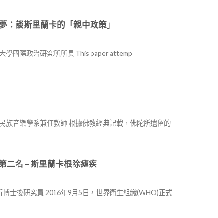
na 從美夢變惡夢：談斯里蘭卡的「親中政策」
際政治研究所所長 This paper attemp
華大學民族音樂學系兼任教師 根據佛教經典記載，佛陀所遺留的
ree 南亞第二名 – 斯里蘭卡根除瘧疾
士後研究員 2016年9月5日，世界衛生組織(WHO)正式