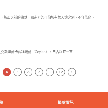
斯里蘭卡叛軍之前的據點，和南方的可倫坡有著天壤之別。不僅族裔、
教授 斯里蘭卡舊稱錫蘭（Ceylon），自古以來一直
4
5
6
7
...
12
稿
捐款資訊