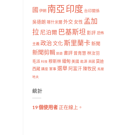
南亞
印度
國
伊朗
台印關係
孟加
外交
女性
吳德朗
喀什米爾
拉
巴基斯坦
尼泊爾
影評
恐怖
斯里蘭卡
政治
文化
新聞
主義
新聞剪輯
書評
曾育慧
林汝羽
旅遊
穆斯林
緬甸
毛派
莫迪
美國
能源
科技
英國
選舉
阿富汗
陳牧民
西藏
講座
軍事
馬爾
地夫
統計
19 個使用者
正在線上。