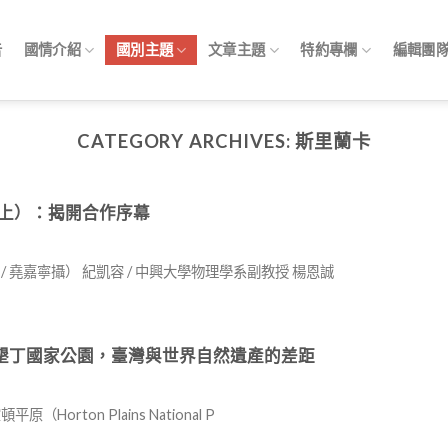
告
國情介紹
國別主題
文章主題
特約專欄
編輯團
CATEGORY ARCHIVES:
斯里蘭卡
實（上）：揭開合作序幕
 堯嘉寧攝） 紀凱容 / 中興大學物理學系副教授 楊恩誠
 從霍頓平原到墾丁國家公園，臺灣與世界自然遺產的差距
rton Plains National P