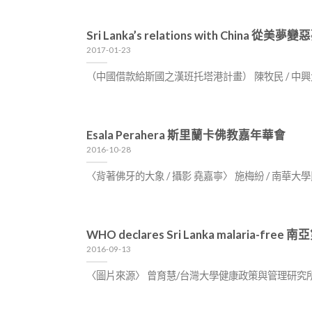
Sri Lanka’s relations with Chi
2017-01-23
（中國借款給斯國之漢班托塔港計畫） 陳牧民 / 中興大學國
Esala Perahera 斯里蘭卡佛教嘉年華會
2016-10-28
〈背著佛牙的大象 / 攝影 堯嘉寧〉 施梅紛 / 南
WHO declares Sri Lanka malaria-f
2016-09-13
〈圖片來源〉 曾育慧/台灣大學健康政策與管理研究所博