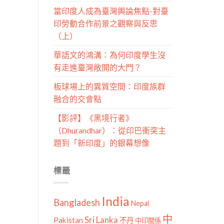
當印度人成為臺灣輿論焦點-對臺
印勞動合作前景之觀察與反思
（上）
華語文的鴻溝：為何印度學生沒
有走進臺灣敞開的大門？
板球場上的異質空間：印度族群
融合的交會點
【影評】《黑境行者》
（Dhurandhar）：從印巴衝突主
題到「新印度」的銀幕想像
標籤
India
Bangladesh
Nepal
中
Sri Lanka
Pakistan
不丹
中印關係