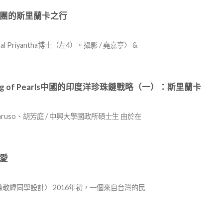
團的斯里蘭卡之行
riyantha博士（左4）。攝影 / 堯嘉寧〉 &
tegic :String of Pearls中國的印度洋珍珠鏈戰略（一）：斯里蘭卡
aruso、胡芳庭 / 中興大學國政所碩士生 由於在
愛
敬緯同學設計〉 2016年初，一個來自台灣的民