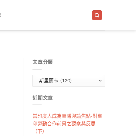
隊
文章分類
文
章
分
近期文章
類
當印度人成為臺灣輿論焦點-對臺
印勞動合作前景之觀察與反思
（下）