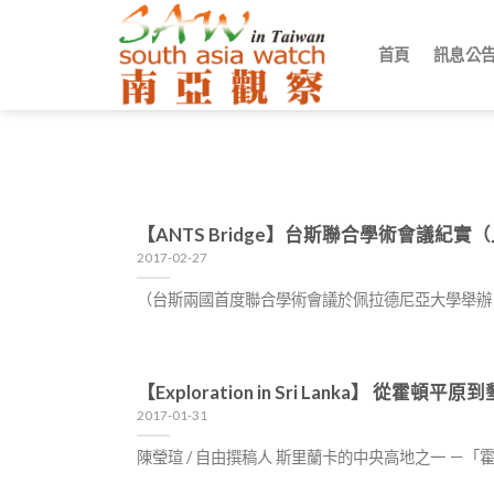
Skip
to
首頁
訊息公
content
【ANTS Bridge】台斯聯合學術會議紀
2017-02-27
（台斯兩國首度聯合學術會議於佩拉德尼亞大學舉辦 /
【Exploration in Sri Lanka】
2017-01-31
陳瑩瑄 / 自由撰稿人 斯里蘭卡的中央高地之一 －「霍頓平原（Ho