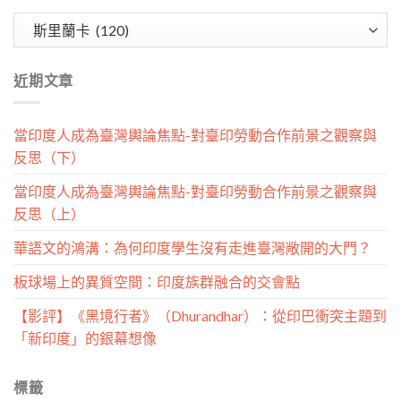
文
章
分
近期文章
類
當印度人成為臺灣輿論焦點-對臺印勞動合作前景之觀察與
反思（下）
當印度人成為臺灣輿論焦點-對臺印勞動合作前景之觀察與
反思（上）
華語文的鴻溝：為何印度學生沒有走進臺灣敞開的大門？
板球場上的異質空間：印度族群融合的交會點
【影評】《黑境行者》（Dhurandhar）：從印巴衝突主題到
「新印度」的銀幕想像
標籤