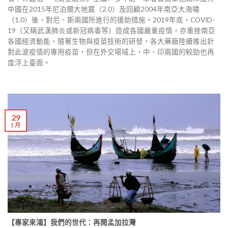
中國在2015年尼泊爾大地震（2.0）及回顧2004年南亞大海嘯
（1.0）後，對尼、斯兩國所進行的援助措施。2019年底，COVID-
19（又稱武漢肺炎或新冠病毒等）造成各國嚴重疫情，亦重挫南亞
各國經濟動能，隨著生物與疫苗技術的研發，各大藥廠陸續推出針
對此波疫情的專用疫苗，但在外交場域上，中、印兩國的較勁也再
度浮上臺面。
29
1 月
【專家來鴻】我們的世代：再閱孟加拉灣