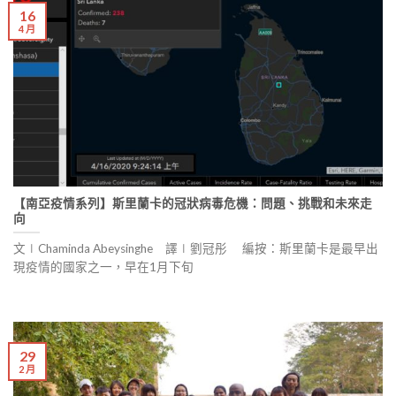
16
4 月
【南亞疫情系列】斯里蘭卡的冠狀病毒危機：問題、挑戰和未來走
向
文∣Chaminda Abeysinghe 譯∣劉冠彤 編按：斯里蘭卡是最早出
現疫情的國家之一，早在1月下旬
29
2 月