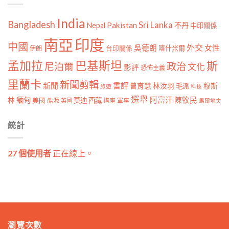
India
Bangladesh
Sri Lanka
Pakistan
Nepal
不丹
中印關係
南亞
印度
中國
外交
女性
吳德朗
喀什米爾
伊朗
台印關係
孟加拉
巴基斯坦
斯
政治
尼泊爾
文化
影評
恐怖主義
里蘭卡
新聞剪輯
新聞
書評
曾育慧
林汝羽
穆斯
毛派
旅遊
科技
選舉
林
緬甸
阿富汗
陳牧民
莫迪
西藏
美國
能源
講座
軍事
英國
馬爾地夫
統計
27 個使用者
正在線上。
瀏覽次數