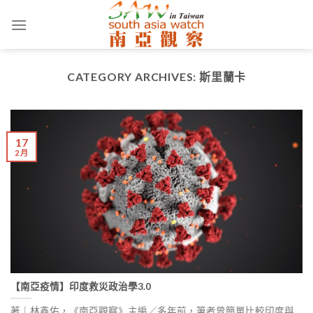
Skip
to
content
CATEGORY ARCHIVES:
斯里蘭卡
17
2 月
【南亞疫情】印度救災政治學3.0
著｜林鑫佑，《南亞觀察》主編／多年前，筆者曾簡單比較印度與