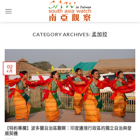
Skip
to
content
CATEGORY ARCHIVES:
孟加拉
02
4 月
【特約專欄】波多蘭自治區觀察：印度邊境行政區的獨立自治與發
展契機