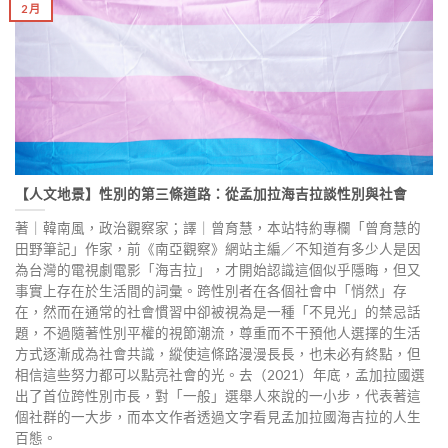
2 月
【人文地景】性別的第三條道路：從孟加拉海吉拉談性別與社會
著｜韓南風，政治觀察家；譯｜曾育慧，本站特約專欄「曾育慧的
田野筆記」作家，前《南亞觀察》網站主編／不知道有多少人是因
為台灣的電視劇電影「海吉拉」，才開始認識這個似乎隱晦，但又
事實上存在於生活間的詞彙。跨性別者在各個社會中「悄然」存
在，然而在通常的社會慣習中卻被視為是一種「不見光」的禁忌話
題，不過隨著性別平權的視節潮流，尊重而不干預他人選擇的生活
方式逐漸成為社會共識，縱使這條路漫漫長長，也未必有終點，但
相信這些努力都可以點亮社會的光。去（2021）年底，孟加拉國選
出了首位跨性別市長，對「一般」選舉人來說的一小步，代表著這
個社群的一大步，而本文作者透過文字看見孟加拉國海吉拉的人生
百態。