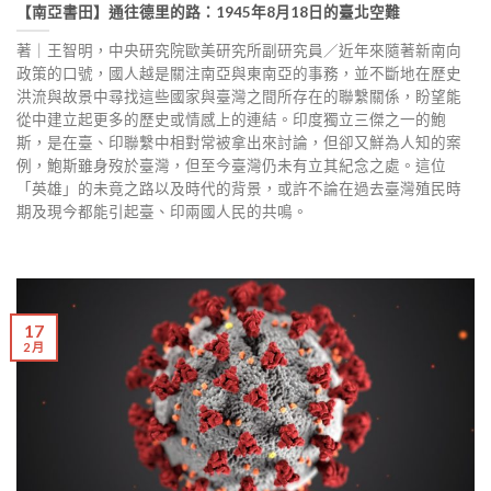
【南亞書田】通往德里的路：1945年8月18日的臺北空難
著｜王智明，中央研究院歐美研究所副研究員／近年來隨著新南向
政策的口號，國人越是關注南亞與東南亞的事務，並不斷地在歷史
洪流與故景中尋找這些國家與臺灣之間所存在的聯繫關係，盼望能
從中建立起更多的歷史或情感上的連結。印度獨立三傑之一的鮑
斯，是在臺、印聯繫中相對常被拿出來討論，但卻又鮮為人知的案
例，鮑斯雖身歿於臺灣，但至今臺灣仍未有立其紀念之處。這位
「英雄」的未竟之路以及時代的背景，或許不論在過去臺灣殖民時
期及現今都能引起臺、印兩國人民的共鳴。
17
2 月