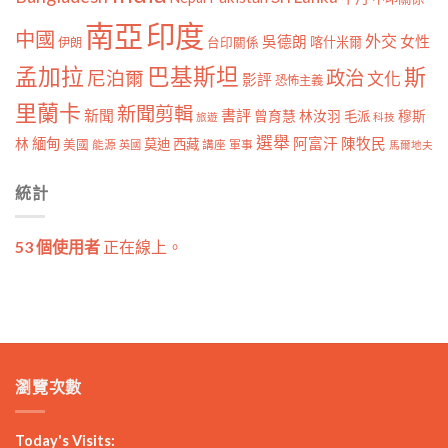
南亞
印度
中國
外交
女性
吳德朗
喀什米爾
伊朗
台印關係
孟加拉
巴基斯坦
斯
政治
尼泊爾
文化
影評
恐怖主義
里蘭卡
新聞剪輯
新聞
書評
曾育慧
林汝羽
穆斯
毛派
旅遊
科技
選舉
林
緬甸
阿富汗
陳牧民
莫迪
西藏
美國
能源
講座
軍事
英國
馬爾地夫
統計
53 個使用者
正在線上。
瀏覽次數
Today's Visits: