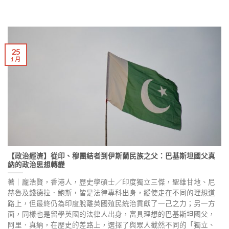
25
1 月
【政治經濟】從印、穆團結者到伊斯蘭民族之父：巴基斯坦國父真
納的政治思想轉變
著｜龐浩賢，香港人，歷史學碩士／印度獨立三傑，聖雄甘地、尼
赫魯及錢德拉．鮑斯，皆是法律專科出身，縱使走在不同的理想道
路上，但最終仍為印度脫離英國殖民統治貢獻了一己之力；另一方
面，同樣也是留學英國的法律人出身，富具理想的巴基斯坦國父，
阿里．真納，在歷史的差路上，選擇了與眾人截然不同的「獨立、