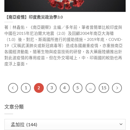
【南亞疫情】印度救災政治學3.0
著｜林鑫佑，《南亞觀察》主編／多年前，筆者曾簡單比較印度與
中國在2015年尼泊爾大地震（2.0）及回顧2004年南亞大海嘯
（1.0）後，對尼、斯兩國所進行的援助措施。2019年底，COVID-
19（又稱武漢肺炎或新冠病毒等）造成各國嚴重疫情，亦重挫南亞
各國經濟動能，隨著生物與疫苗技術的研發，各大藥廠陸續推出針
對此波疫情的專用疫苗，但在外交場域上，中、印兩國的較勁也再
度浮上臺面。
1
2
3
4
5
...
15
文章分類
文
章