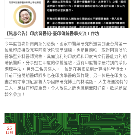
【訊息公告】印度習醫記-臺印傳統醫學交流工作坊
今年度首次新南向系列活動，國家中醫藥研究所邀請到全台灣第一
位赴印度接受完整阿育吠陀醫學訓練，也是目前唯一取得阿育吠陀
醫學暨外科醫師資格，具備流利的印度語和印度古文行醫能力的胡
琦偵醫師，分享她在印度的學醫經驗，還有印度醫學最特別的淨化
調理手法。 另外二名與談人，一位是在英國拿到計算機科學博士，
目前正追隨胡醫師腳步也在印度學醫的黃竹鍵；另一位是在印度吃
盡苦頭才拿到尼赫魯大學國際研究博士的林曉甄。 人生際遇獨特的
三人，足跡在印度重疊，令人敬佩之餘也感到無限好奇，歡迎踴躍
報名參加！
25
11 月