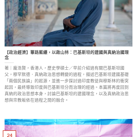
【政治經濟】篳路藍縷，以啟山林：巴基斯坦的建國與真納治國理
念
著｜龐浩賢，香港人，歷史學碩士／早前介紹過有關巴基斯坦國
父，穆罕默德．真納政治思想轉變的過程，描述巴基斯坦建國基礎
「兩個民族論」的起源，並進一步探討過印度教徒與穆斯林的衝突
起因，最終導致印度與巴基斯坦分而治理的經過。本篇將再度回到
真納的政治思想本身，討論巴基斯坦的建國理念，以及真納政治思
想與宗教皈依在過程之間的融合。
24