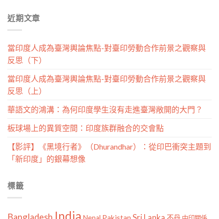
分
近期文章
類
當印度人成為臺灣輿論焦點-對臺印勞動合作前景之觀察與
反思（下）
當印度人成為臺灣輿論焦點-對臺印勞動合作前景之觀察與
反思（上）
華語文的鴻溝：為何印度學生沒有走進臺灣敞開的大門？
板球場上的異質空間：印度族群融合的交會點
【影評】《黑境行者》（Dhurandhar）：從印巴衝突主題到
「新印度」的銀幕想像
標籤
India
Bangladesh
Sri Lanka
Pakistan
Nepal
不丹
中印關係