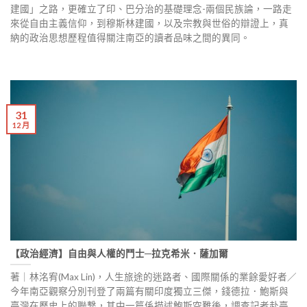
建國」之路，更確立了印、巴分治的基礎理念-兩個民族論，一路走
來從自由主義信仰，到穆斯林建國，以及宗教與世俗的辯證上，真
納的政治思想歷程值得關注南亞的讀者品味之間的異同。
31
12 月
【政治經濟】自由與人權的鬥士─拉克希米．薩加爾
著｜林洺宥(Max Lin)，人生旅途的迷路者、國際關係的業餘愛好者／
今年南亞觀察分別刊登了兩篇有關印度獨立三傑，錢德拉．鮑斯與
臺灣在歷史上的聯繫，其中一篇係描述鮑斯空難後，調查記者赴臺