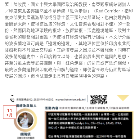
著｜陳牧民，國立中興大學國際政治所教授，南亞觀察網站創辦人
／印度東北各邦雖然並不是傳統「紅色走廊」（Red Corridor，指印
度東部受共產黨游擊隊或分離主義干預的省邦區域，也由於境內政
治問題未解，使得該區域的經濟、文化普遍表現相對不佳）的一部
份，然而因為地理環境的複雜、族群繁複、深處邊境地區，致對主
要省邦的聯繫相對困難，仍使得其經濟發展有所阻礙。本文所介紹
的波多蘭地區可謂是「邊境的邊境」，其地理位置位於印度東北阿
薩姆邦與不丹國土交界處，其經濟發展之困境並不難想像，同時在
波多蘭的歷史中，自印度獨立以降，也曾發展出獨立建國的思想，
甚至分離主義等武裝團體，與「紅色走廊」的背景或有些許相似。
最終波多蘭選擇與印度政府和解的道路，即便當今政府仍面對區域
發展的困境，但也試圖走出具有自我民族特色的道路。
11
1 月