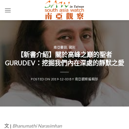
Skip
to
content
南亞書田
,
國別
【新書介紹】關於高峰之巔的聖者
GURUDEV：挖掘我們內在深處的靜默之愛
POSTED ON
2019-12-03
BY
南亞觀察編輯部
文 |
Bhanumathi Narasimhan