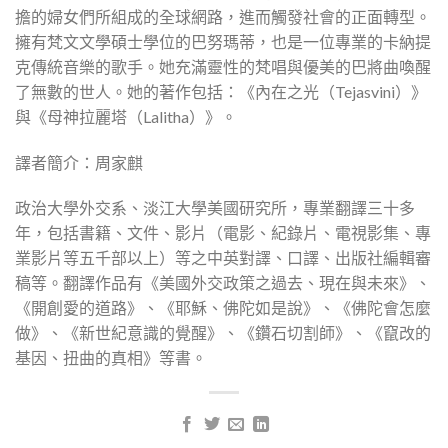
擔的婦女們所組成的全球網路，進而觸發社會的正面轉型。
擁有梵文文學碩士學位的巴努瑪蒂，也是一位專業的卡納提
克傳統音樂的歌手。她充滿靈性的梵唱與優美的巴將曲喚醒
了無數的世人。她的著作包括：《內在之光（Tejasvini）》
與《母神拉麗塔（Lalitha）》。
譯者簡介：周家麒
政治大學外交系、淡江大學美國研究所，專業翻譯三十多
年，包括書籍、文件、影片（電影、紀錄片、電視影集、專
業影片等五千部以上）等之中英對譯、口譯、出版社編輯審
稿等。翻譯作品有《美國外交政策之過去、現在與未來》、
《開創愛的道路》、《耶穌、佛陀如是說》、《佛陀會怎麼
做》、《新世紀意識的覺醒》、《鑽石切割師》、《竄改的
基因、扭曲的真相》等書。