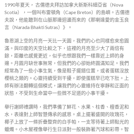
1990年夏天， 古儒德夫拜訪加拿大新斯科細亞省（Nova
Scotia），一個叫布雷頓角（Cape Breton）的島嶼。古儒德
夫說，他能聽到在山脈那邊迴盪而來的《那喇達愛的金玉良
言（Narada Bhakti Sutras）》。
魯恩湖上空的月亮一天比一天圓，我們的心也同樣愈來愈圓
滿。與印度的天空比較之下，這裡的月亮至少大了兩倍有
餘，距離也感覺更近，似乎也想跟我們一樣靠近上師的身
邊。月圓月缺世事無常，但我們的心卻始終圓滿知足。我們
經常為了一些小事生氣，像是鞋子擺錯位置，或者蛋糕沒放
櫻桃之類的。心靈持續受到干擾，即使蛋糕早已吃下肚。上
師有辦法翻轉這個模式，讓我們的心靈維持在寧靜和正面的
狀態，不受到生命當中一些微不足道的小事干擾。
舉行謝師禮讚時，我們準備了鮮花、水果、柱香、檀香泥和
水，表達對上師智慧傳承的感恩。桌上擺著盛開的玫瑰花，
椰子上放了一條折疊整齊的白手帕，一支等待著上師點光的
蠟燭。小木屋裡像舉行生日派對一般裝飾著汽球和彩帶。智