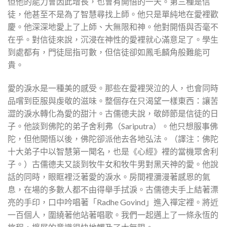
但他的能力會因此增長，也會有開悟的一天。第三種是信
徒，他甚至不是為了智慧尋找上師。他只是單純地在愛裡歡
慶。他深深地愛上了上師、大無限和神。他對開悟與否毫不
在乎。對信徒來說，沉浸在神性的愛裡就心滿意足了。學生
到處都有，門徒屈指可數，但信徒卻如鳳毛麟角般難能可
貴。
愛的淚水是一種美的感受。那些在愛裡哭泣的人，也會同時
品嚐到臣服與虔敬的滋味。整個存在只渴望一樣東西：讓苦
澀的淚水轉化為愛的甜汁。古儒德夫說，敬師節是信徒的日
子。他談到佛陀的弟子舍利弗（Sariputra）。他只想服事佛
陀，但他開悟以後，佛陀卻派他去各地弘法。（譯注：佛陀
十大弟子中以智慧第一聞名，也是《心經》裡的當機眾舍利
子。）古儒德夫又談到牧牛女和牧牛男對黑天神的愛。他說
話的同時，眼眶裡泛著愛的淚水。房間裡瀰漫著感恩的氣
息，在場的多數人都不由得舉手拭淚。古儒德夫手上結著漂
亮的手印，口中吟唱著「Radhe Govind」進入禪定裡。將近
一百個人，圍繞著他站著唱歌。我們一起邁上了一條永恆的