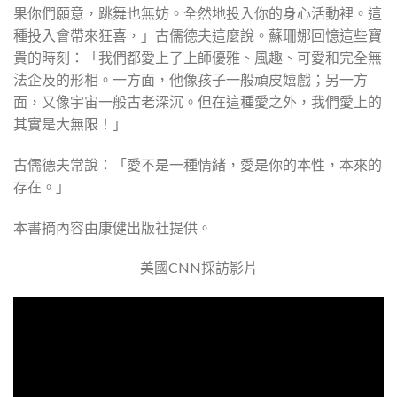
果你們願意，跳舞也無妨。全然地投入你的身心活動裡。這
種投入會帶來狂喜，」古儒德夫這麼說。蘇珊娜回憶這些寶
貴的時刻：「我們都愛上了上師優雅、風趣、可愛和完全無
法企及的形相。一方面，他像孩子一般頑皮嬉戲；另一方
面，又像宇宙一般古老深沉。但在這種愛之外，我們愛上的
其實是大無限！」
古儒德夫常說：「愛不是一種情緒，愛是你的本性，本來的
存在。」
本書摘內容由康健出版社提供。
美國CNN採訪影片