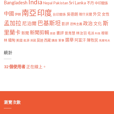
India
Bangladesh
Sri Lanka
Pakistan
Nepal
不丹
中印關係
南亞
印度
中國
外交
女性
吳德朗
喀什米爾
伊朗
台印關係
孟加拉
巴基斯坦
斯
政治
尼泊爾
文化
影評
恐怖主義
里蘭卡
新聞剪輯
新聞
書評
曾育慧
林汝羽
穆斯
毛派
旅遊
科技
選舉
林
緬甸
阿富汗
陳牧民
莫迪
西藏
美國
能源
講座
軍事
英國
馬爾地夫
統計
32 個使用者
正在線上。
瀏覽次數