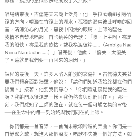
旅程，擴展的意識很快地觸及了大無限。
唱場結束後，古儒德夫去湖上泛舟。他一手拉著纜繩引導竹
筏的方向。噴濺在竹筏上的湖水，孤獨的潛鳥彼此呼喚的回
音，清涼沁心的月光，黑夜中閃爍的眼睛，上師的臨在──
我情不自禁地唱起一首卡納達的老歌：「噢，上主啊，祢是
我的船伕，祢是我的依怙，載我橫渡彼岸……（Ambiga Naa
Ninna Nambidhe……）」唱完後，他說：「優美，太優美
了。這就是我們要一再回來的原因。」
課程的最後一天。許多人陷入離別的哀傷裡。古儒德夫笑著
要我們轉身面對牆壁，他說：「請你們知道我始終都在你們
後面。」接著，他要我們靜心。「你們還能感覺我的臨在
嗎？我離開以後還是一樣。我仍然會與你們同在。」 那一
刻，我們感知了上師的臨在，就在每一個可觸之物的背後
──在生命中的每一刻始終與我們同在的上師。
「你們都是一首音樂，一首尚未歌頌吟唱的樂曲。你們是一
首靜默之歌。想進入那個深度，唱歌不失為一個好方法，如