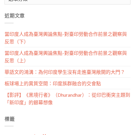
章
分
近期文章
類
當印度人成為臺灣輿論焦點-對臺印勞動合作前景之觀察與
反思（下）
當印度人成為臺灣輿論焦點-對臺印勞動合作前景之觀察與
反思（上）
華語文的鴻溝：為何印度學生沒有走進臺灣敞開的大門？
板球場上的異質空間：印度族群融合的交會點
【影評】《黑境行者》（Dhurandhar）：從印巴衝突主題到
「新印度」的銀幕想像
標籤