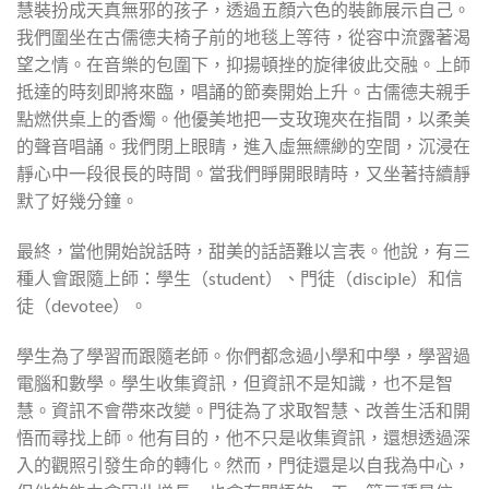
慧裝扮成天真無邪的孩子，透過五顏六色的裝飾展示自己。
我們圍坐在古儒德夫椅子前的地毯上等待，從容中流露著渴
望之情。在音樂的包圍下，抑揚頓挫的旋律彼此交融。上師
抵達的時刻即將來臨，唱誦的節奏開始上升。古儒德夫親手
點燃供桌上的香燭。他優美地把一支玫瑰夾在指間，以柔美
的聲音唱誦。我們閉上眼睛，進入虛無縹緲的空間，沉浸在
靜心中一段很長的時間。當我們睜開眼睛時，又坐著持續靜
默了好幾分鐘。
最終，當他開始說話時，甜美的話語難以言表。他說，有三
種人會跟隨上師：學生（student）、門徒（disciple）和信
徒（devotee）。
學生為了學習而跟隨老師。你們都念過小學和中學，學習過
電腦和數學。學生收集資訊，但資訊不是知識，也不是智
慧。資訊不會帶來改變。門徒為了求取智慧、改善生活和開
悟而尋找上師。他有目的，他不只是收集資訊，還想透過深
入的觀照引發生命的轉化。然而，門徒還是以自我為中心，