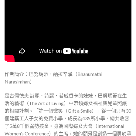
作者簡介：巴努瑪蒂．納拉辛漢（Bhanumathi
Narasimhan）
是古儒德夫 詩麗．詩麗．若威香卡的妹妹，巴努瑪蒂在生
活的藝術（The Art of Living）中帶領婦女福祉與兒童照護
的相關計劃。「許一個微笑（Gift a Smile）」從一個只有30
個建築工人子女的免費小學，成長為435所小學，總共收容
了5萬8千個弱勢孩童。身為國際婦女大會（International
Women’s Conference）的主席，她的願景是創造一個勇於承