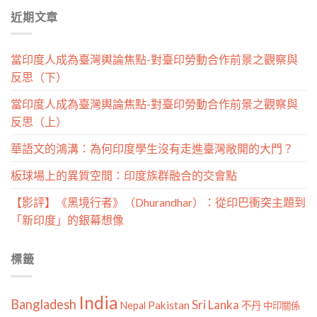
分
近期文章
類
當印度人成為臺灣輿論焦點-對臺印勞動合作前景之觀察與
反思（下）
當印度人成為臺灣輿論焦點-對臺印勞動合作前景之觀察與
反思（上）
華語文的鴻溝：為何印度學生沒有走進臺灣敞開的大門？
板球場上的異質空間：印度族群融合的交會點
【影評】《黑境行者》（Dhurandhar）：從印巴衝突主題到
「新印度」的銀幕想像
標籤
India
Bangladesh
Sri Lanka
Pakistan
Nepal
不丹
中印關係