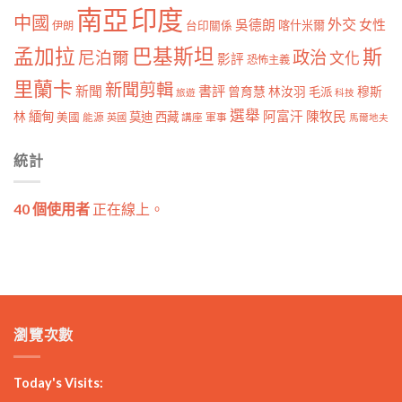
南亞
印度
中國
外交
女性
吳德朗
喀什米爾
伊朗
台印關係
孟加拉
巴基斯坦
斯
政治
尼泊爾
文化
影評
恐怖主義
里蘭卡
新聞剪輯
新聞
書評
曾育慧
林汝羽
穆斯
毛派
旅遊
科技
選舉
林
緬甸
阿富汗
陳牧民
莫迪
西藏
美國
能源
講座
軍事
英國
馬爾地夫
統計
40 個使用者
正在線上。
瀏覽次數
Today's Visits: