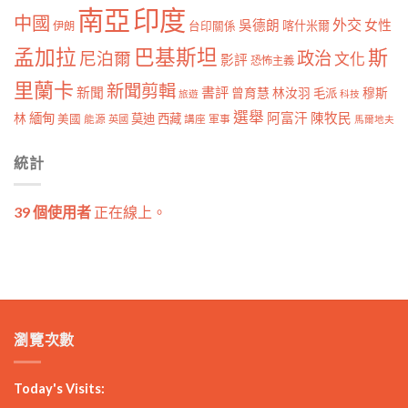
南亞
印度
中國
外交
女性
吳德朗
喀什米爾
伊朗
台印關係
孟加拉
巴基斯坦
斯
政治
尼泊爾
文化
影評
恐怖主義
里蘭卡
新聞剪輯
新聞
書評
曾育慧
林汝羽
穆斯
毛派
旅遊
科技
選舉
林
緬甸
阿富汗
陳牧民
莫迪
西藏
美國
能源
講座
軍事
英國
馬爾地夫
統計
39 個使用者
正在線上。
瀏覽次數
Today's Visits: