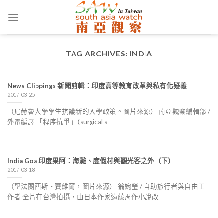
Skip
to
content
TAG ARCHIVES:
INDIA
News Clippings 新聞剪輯：印度高等教育改革與私有化疑義
2017-03-25
（尼赫魯大學學生抗議新的入學政策。圖片來源） 南亞觀察編輯部 /
外電編譯 「程序抗爭｣（surgical s
India Goa 印度果阿：海灘、度假村與觀光客之外（下）
2017-03-18
（聖法蘭西斯‧賽維爾，圖片來源） 翁婉瑩 / 自助旅行者與自由工
作者 全片在台灣拍攝，由日本作家遠藤周作小說改