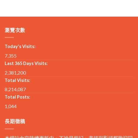
瀏覽次數
Today's Visits:
7,355
Last 365 Days Visits:
2,381,200
Total Visits:
8,214,087
Total Posts:
1,044
長期徵稿