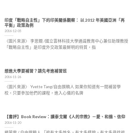
印度「戰略自主性」下的印美關係觀察： 以 2012 年美國亞洲「再
平衡」政策為例
2016-12-05
〈圖片來源〉 李思嫺 /國立雲林科技大學通識教育中心兼任助理教授
「戰略自主性」是印度外交政策最鮮明的特質，指
想進大學要補習？請先考進補習班
2016-11-26
〈圖片來源〉 Yvette Tang/自由撰稿人 如果你知道有一間補習學
校，只要參加他們的課程，進入心儀的名牌
【書評】Book Review：讀泰戈爾《人的宗教》－愛、和諧、信仰
2016-11-20
楊茜雯 / 自由撰稿人 「祢有太多姓名，有太多樣貌，有太多尋找祢