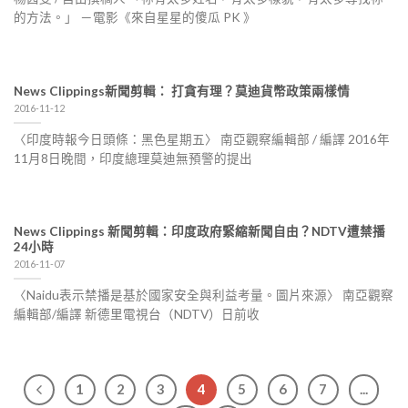
的方法。」 －電影《來自星星的傻瓜 PK 》
News Clippings新聞剪輯： 打貪有理？莫迪貨幣政策兩樣情
2016-11-12
〈印度時報今日頭條：黑色星期五〉 南亞觀察編輯部 / 編譯 2016年
11月8日晚間，印度總理莫迪無預警的提出
News Clippings 新聞剪輯：印度政府緊縮新聞自由？NDTV遭禁播
24小時
2016-11-07
〈Naidu表示禁播是基於國家安全與利益考量。圖片來源〉 南亞觀察
編輯部/編譯 新德里電視台（NDTV）日前收
1
2
3
4
5
6
7
...