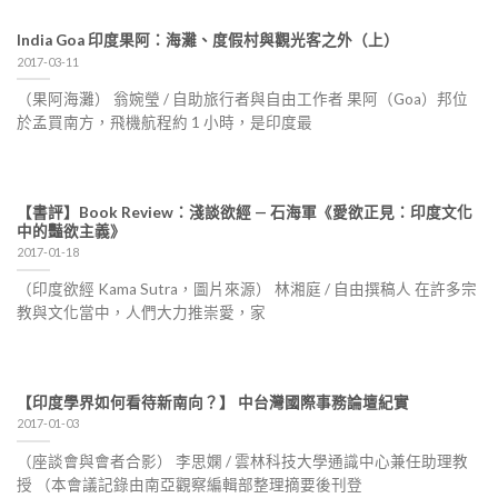
India Goa 印度果阿：海灘、度假村與觀光客之外（上）
2017-03-11
（果阿海灘） 翁婉瑩 / 自助旅行者與自由工作者 果阿（Goa）邦位
於孟買南方，飛機航程約 1 小時，是印度最
【書評】Book Review：淺談欲經 — 石海軍《愛欲正見：印度文化
中的豔欲主義》
2017-01-18
（印度欲經 Kama Sutra，圖片來源） 林湘庭 / 自由撰稿人 在許多宗
教與文化當中，人們大力推崇愛，家
【印度學界如何看待新南向？】 中台灣國際事務論壇紀實
2017-01-03
（座談會與會者合影） 李思嫻 / 雲林科技大學通識中心兼任助理教
授 （本會議記錄由南亞觀察編輯部整理摘要後刊登