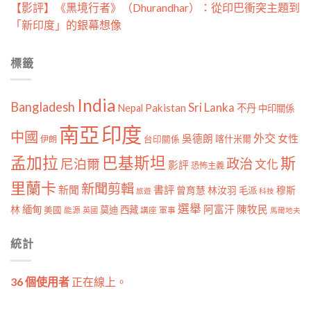
【影評】《黑境行者》（Dhurandhar）：從印巴衝突主題到
「新印度」的銀幕想像
標籤
India
Bangladesh
Sri Lanka
Pakistan
Nepal
不丹
中印關係
南亞
印度
中國
外交
女性
吳德朗
喀什米爾
伊朗
台印關係
孟加拉
巴基斯坦
斯
政治
尼泊爾
文化
影評
恐怖主義
里蘭卡
新聞剪輯
新聞
書評
曾育慧
林汝羽
穆斯
毛派
旅遊
科技
選舉
林
緬甸
阿富汗
陳牧民
莫迪
西藏
美國
能源
講座
軍事
英國
馬爾地夫
統計
36 個使用者
正在線上。