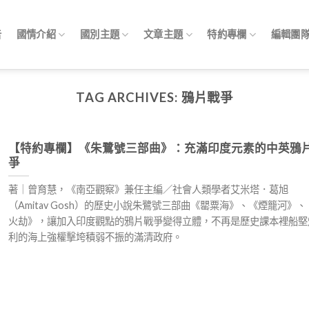
告
國情介紹
國別主題
文章主題
特約專欄
編輯團
TAG ARCHIVES:
鴉片戰爭
【特約專欄】《朱鷺號三部曲》：充滿印度元素的中英鴉
爭
著｜曾育慧，《南亞觀察》兼任主編／社會人類學者艾米塔．葛旭
（Amitav Gosh）的歷史小說朱鷺號三部曲《罌粟海》、《煙籠河》、
火劫》，讓加入印度觀點的鴉片戰爭變得立體，不再是歷史課本裡船堅
利的海上強權擊垮積弱不振的滿清政府。