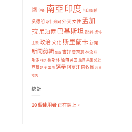
南亞
印度
國
伊朗
台印關係
孟加
外交
女性
吳德朗
喀什米爾
拉
巴基斯坦
尼泊爾
影評
恐怖
斯里蘭卡
政治
文化
新聞
主義
新聞剪輯
書評
曾育慧
林汝羽
旅遊
穆斯林
緬甸
毛派
莫迪
美國
能源
科技
英國
選舉
阿富汗
陳牧民
西藏
講座
軍事
馬爾
地夫
統計
28 個使用者
正在線上。