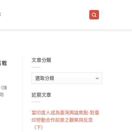
隊
文章分類
片戰
文
章
《烽
分
近期文章
炮
類
當印度人成為臺灣輿論焦點-對臺
印勞動合作前景之觀察與反思
（下）