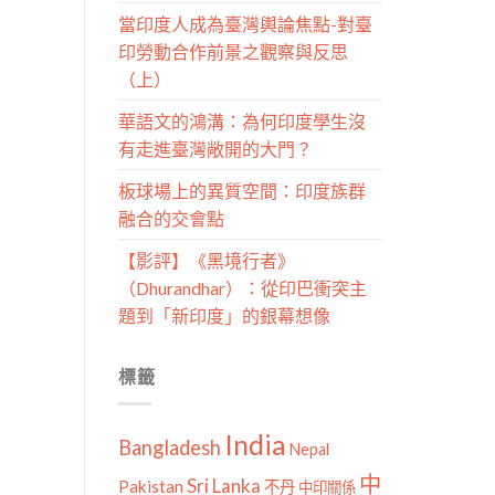
當印度人成為臺灣輿論焦點-對臺
印勞動合作前景之觀察與反思
（上）
華語文的鴻溝：為何印度學生沒
有走進臺灣敞開的大門？
板球場上的異質空間：印度族群
融合的交會點
【影評】《黑境行者》
（Dhurandhar）：從印巴衝突主
題到「新印度」的銀幕想像
標籤
India
Bangladesh
Nepal
中
Sri Lanka
Pakistan
不丹
中印關係