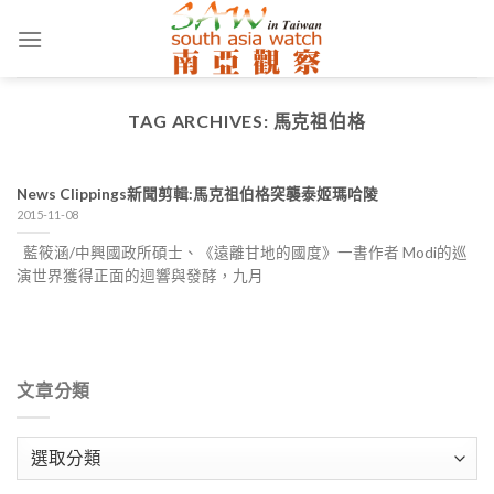
Skip
to
content
TAG ARCHIVES:
馬克祖伯格
News Clippings新聞剪輯:馬克祖伯格突襲泰姬瑪哈陵
2015-11-08
藍筱涵/中興國政所碩士、《遠離甘地的國度》一書作者 Modi的巡
演世界獲得正面的迴響與發酵，九月
文章分類
文
章