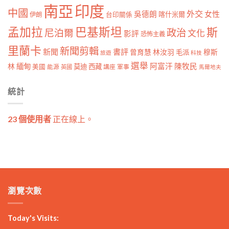
南亞
印度
中國
外交
女性
吳德朗
喀什米爾
伊朗
台印關係
孟加拉
巴基斯坦
斯
政治
尼泊爾
文化
影評
恐怖主義
里蘭卡
新聞剪輯
新聞
書評
曾育慧
林汝羽
穆斯
毛派
旅遊
科技
選舉
林
緬甸
阿富汗
陳牧民
莫迪
西藏
美國
能源
講座
軍事
英國
馬爾地夫
統計
23 個使用者
正在線上。
瀏覽次數
Today's Visits: