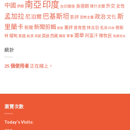
南亞
印度
中國
外交
女性
吳德朗
喀什米爾
伊朗
台印關係
孟加拉
巴基斯坦
斯
政治
尼泊爾
文化
影評
恐怖主義
里蘭卡
新聞剪輯
新聞
書評
曾育慧
林汝羽
穆斯
毛派
旅遊
科技
選舉
林
緬甸
阿富汗
陳牧民
莫迪
西藏
美國
能源
講座
軍事
英國
馬爾地夫
統計
25 個使用者
正在線上。
瀏覽次數
Today's Visits: