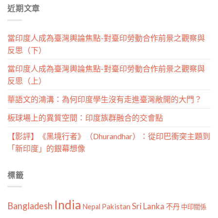
近期文章
類
當印度人成為臺灣輿論焦點-對臺印勞動合作前景之觀察與
反思（下）
當印度人成為臺灣輿論焦點-對臺印勞動合作前景之觀察與
反思（上）
華語文的鴻溝：為何印度學生沒有走進臺灣敞開的大門？
板球場上的異質空間：印度族群融合的交會點
【影評】《黑境行者》（Dhurandhar）：從印巴衝突主題到
「新印度」的銀幕想像
標籤
India
Bangladesh
Sri Lanka
Pakistan
Nepal
不丹
中印關係