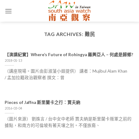
Skip
to
content
TAG ARCHIVES:
難民
【演講紀實】Where’s Future of Rohingya 羅興亞人 – 何處是歸鄉?
2018-01-13
（講座現場。圖片由彭淑蔆小姐提供） 講者：Mujibul Alam Khan
/ 孟加拉籍政治觀察者 撰文：曾
Pieces of Jaffna 斯里蘭卡之行：賈夫納
2016-03-04
（圖片來源） 劉姝言 / 台中女中老師 賈夫納是斯里蘭卡叛軍之前的
據點，和南方的可倫坡有著天壤之別。不僅族裔、