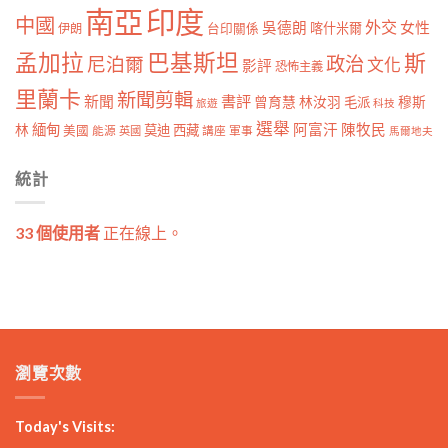
南亞
印度
中國
外交
女性
吳德朗
喀什米爾
伊朗
台印關係
孟加拉
巴基斯坦
斯
政治
尼泊爾
文化
影評
恐怖主義
里蘭卡
新聞剪輯
新聞
書評
曾育慧
林汝羽
穆斯
毛派
旅遊
科技
選舉
林
緬甸
阿富汗
陳牧民
莫迪
西藏
美國
能源
講座
軍事
英國
馬爾地夫
統計
33 個使用者
正在線上。
瀏覽次數
Today's Visits: