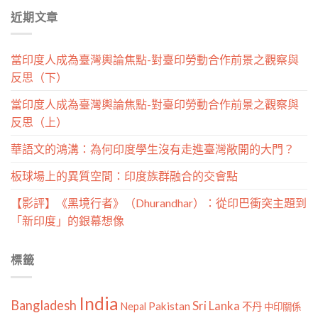
分
近期文章
類
當印度人成為臺灣輿論焦點-對臺印勞動合作前景之觀察與
反思（下）
當印度人成為臺灣輿論焦點-對臺印勞動合作前景之觀察與
反思（上）
華語文的鴻溝：為何印度學生沒有走進臺灣敞開的大門？
板球場上的異質空間：印度族群融合的交會點
【影評】《黑境行者》（Dhurandhar）：從印巴衝突主題到
「新印度」的銀幕想像
標籤
India
Bangladesh
Sri Lanka
Pakistan
Nepal
不丹
中印關係