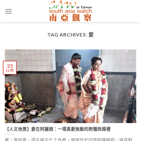
Skip
to
content
TAG ARCHIVES:
愛
23
12 月
【人文地景】愛在阿薩姆：一場真愛無敵的跨種姓婚禮
著｜李桂蜜，語言與文化工作者，現居住於印度阿薩姆邦／或許對