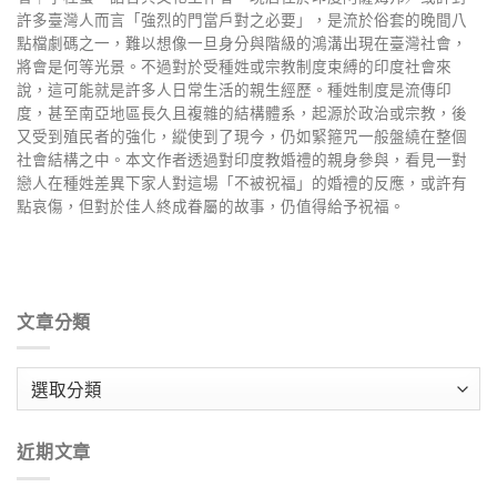
許多臺灣人而言「強烈的門當戶對之必要」，是流於俗套的晚間八
點檔劇碼之一，難以想像一旦身分與階級的鴻溝出現在臺灣社會，
將會是何等光景。不過對於受種姓或宗教制度束縛的印度社會來
說，這可能就是許多人日常生活的親生經歷。種姓制度是流傳印
度，甚至南亞地區長久且複雜的結構體系，起源於政治或宗教，後
又受到殖民者的強化，縱使到了現今，仍如緊箍咒一般盤繞在整個
社會結構之中。本文作者透過對印度教婚禮的親身參與，看見一對
戀人在種姓差異下家人對這場「不被祝福」的婚禮的反應，或許有
點哀傷，但對於佳人終成眷屬的故事，仍值得給予祝福。
文章分類
文
章
分
近期文章
類