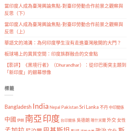
當印度人成為臺灣輿論焦點-對臺印勞動合作前景之觀察與
反思（下）
當印度人成為臺灣輿論焦點-對臺印勞動合作前景之觀察與
反思（上）
華語文的鴻溝：為何印度學生沒有走進臺灣敞開的大門？
板球場上的異質空間：印度族群融合的交會點
【影評】《黑境行者》（Dhurandhar）：從印巴衝突主題到
「新印度」的銀幕想像
標籤
India
Bangladesh
Sri Lanka
Pakistan
Nepal
不丹
中印關係
南亞
印度
中國
外交
女性
吳德朗
喀什米爾
伊朗
台印關係
孟加拉
巴基斯坦
斯
政治
尼泊爾
文化