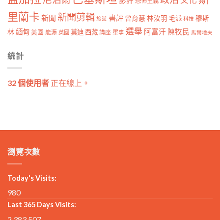
影評
恐怖主義
里蘭卡
新聞剪輯
新聞
書評
曾育慧
林汝羽
穆斯
毛派
旅遊
科技
選舉
林
緬甸
阿富汗
陳牧民
莫迪
西藏
美國
能源
講座
軍事
英國
馬爾地夫
統計
32 個使用者
正在線上。
瀏覽次數
Today's Visits:
980
Last 365 Days Visits:
2,383,507