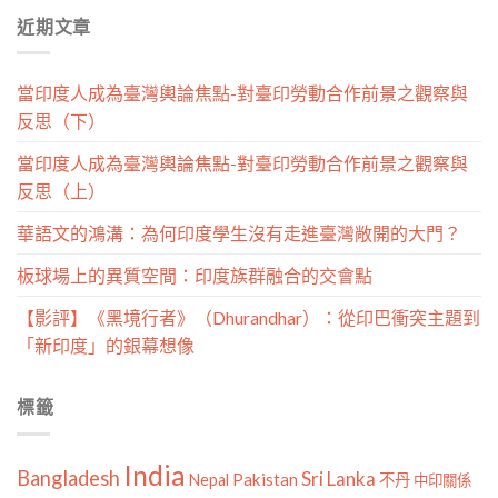
分
近期文章
類
當印度人成為臺灣輿論焦點-對臺印勞動合作前景之觀察與
反思（下）
當印度人成為臺灣輿論焦點-對臺印勞動合作前景之觀察與
反思（上）
華語文的鴻溝：為何印度學生沒有走進臺灣敞開的大門？
板球場上的異質空間：印度族群融合的交會點
【影評】《黑境行者》（Dhurandhar）：從印巴衝突主題到
「新印度」的銀幕想像
標籤
India
Bangladesh
Sri Lanka
Pakistan
Nepal
不丹
中印關係