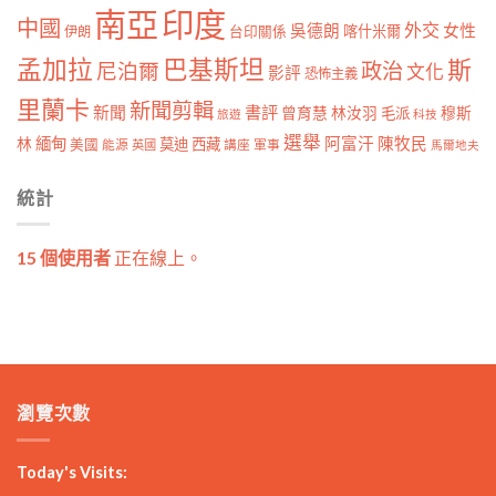
南亞
印度
中國
外交
女性
吳德朗
喀什米爾
伊朗
台印關係
孟加拉
巴基斯坦
斯
政治
尼泊爾
文化
影評
恐怖主義
里蘭卡
新聞剪輯
新聞
書評
曾育慧
林汝羽
穆斯
毛派
旅遊
科技
選舉
林
緬甸
阿富汗
陳牧民
莫迪
西藏
美國
能源
講座
軍事
英國
馬爾地夫
統計
15 個使用者
正在線上。
瀏覽次數
Today's Visits: