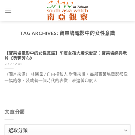
Skip
to
content
TAG ARCHIVES:
寶萊塢電影中的女性意識
【寶萊塢電影中的女性意識】印度女孩大膽求愛記：寶萊塢經典老
片《勇奪芳心》
2017-12-03
（圖片來源） 林勝韋 / 自由撰稿人 對我來說，每部寶萊塢電影都像
一幅繪像，裝載著一個時代的表徵，表達著印度人
文章分類
文
章