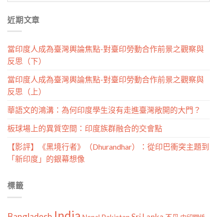
分
近期文章
類
當印度人成為臺灣輿論焦點-對臺印勞動合作前景之觀察與
反思（下）
當印度人成為臺灣輿論焦點-對臺印勞動合作前景之觀察與
反思（上）
華語文的鴻溝：為何印度學生沒有走進臺灣敞開的大門？
板球場上的異質空間：印度族群融合的交會點
【影評】《黑境行者》（Dhurandhar）：從印巴衝突主題到
「新印度」的銀幕想像
標籤
India
Bangladesh
Sri Lanka
Pakistan