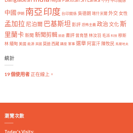
Nepal
不丹
中印關係
南亞
印度
中國
外交
女性
吳德朗
喀什米爾
伊朗
台印關係
孟加拉
巴基斯坦
斯
政治
尼泊爾
文化
影評
恐怖主義
里蘭卡
新聞剪輯
新聞
書評
曾育慧
林汝羽
穆斯
毛派
旅遊
科技
選舉
林
緬甸
阿富汗
陳牧民
莫迪
西藏
美國
能源
講座
軍事
英國
馬爾地夫
統計
19 個使用者
正在線上。
瀏覽次數
Today's Visits: