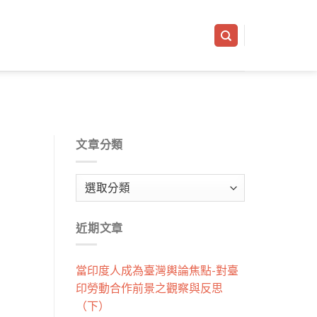
文章分類
文
章
分
近期文章
類
當印度人成為臺灣輿論焦點-對臺
印勞動合作前景之觀察與反思
（下）