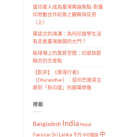
當印度人成為臺灣輿論焦點-對臺
印勞動合作前景之觀察與反思
（上）
華語文的鴻溝：為何印度學生沒
有走進臺灣敞開的大門？
板球場上的異質空間：印度族群
融合的交會點
【影評】《黑境行者》
（Dhurandhar）：從印巴衝突主
題到「新印度」的銀幕想像
標籤
India
Bangladesh
Nepal
中
Sri Lanka
Pakistan
不丹
中印關係