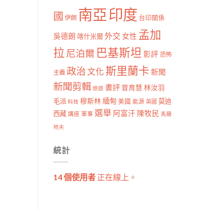
南亞
印度
國
伊朗
台印關係
孟加
外交
女性
吳德朗
喀什米爾
拉
巴基斯坦
尼泊爾
影評
恐怖
斯里蘭卡
政治
文化
新聞
主義
新聞剪輯
書評
曾育慧
林汝羽
旅遊
穆斯林
緬甸
毛派
莫迪
美國
能源
科技
英國
選舉
阿富汗
陳牧民
西藏
講座
軍事
馬爾
地夫
統計
14 個使用者
正在線上。