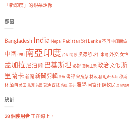
「新印度」的銀幕想像
標籤
India
Bangladesh
Sri Lanka
Pakistan
Nepal
不丹
中印關係
南亞
印度
中國
外交
女性
吳德朗
喀什米爾
伊朗
台印關係
孟加拉
巴基斯坦
斯
政治
尼泊爾
文化
影評
恐怖主義
里蘭卡
新聞剪輯
新聞
書評
曾育慧
林汝羽
穆斯
毛派
旅遊
科技
選舉
林
緬甸
阿富汗
陳牧民
莫迪
西藏
美國
能源
講座
軍事
英國
馬爾地夫
統計
28 個使用者
正在線上。