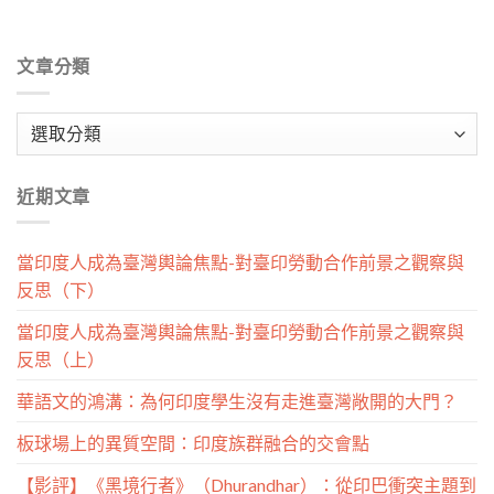
文章分類
文
章
分
近期文章
類
當印度人成為臺灣輿論焦點-對臺印勞動合作前景之觀察與
反思（下）
當印度人成為臺灣輿論焦點-對臺印勞動合作前景之觀察與
反思（上）
華語文的鴻溝：為何印度學生沒有走進臺灣敞開的大門？
板球場上的異質空間：印度族群融合的交會點
【影評】《黑境行者》（Dhurandhar）：從印巴衝突主題到