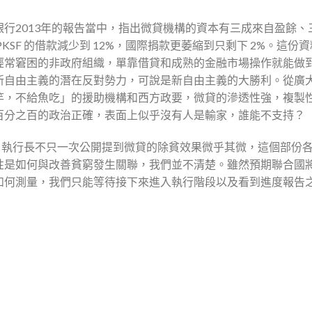
行2013年的報告當中，指出微貸機構的資本有三成來自盈餘、
SF 的借款減少到 12%，國際捐款更萎縮到只剩下 2%。這份
經常窘困的非政府組織，單靠借貸和成熟的金融市場操作就能做
新自由主義的潛在反對勢力，可說是新自由主義的大勝利。從廣
竿，不給魚吃」的援助機構和西方政要，微貸的滲透性強，複製
百分之百的政治正確，表面上似乎沒有人是輸家，誰能不支持？
SF 執行長不只一次公開提到微貸的除貧效果微乎其微，這個部份
性是如何與改善貧窮發生關聯，我們並不清楚。雖然預期聯合國
如何測量，我們只能等待接下來進入執行階段以及看到進度報告