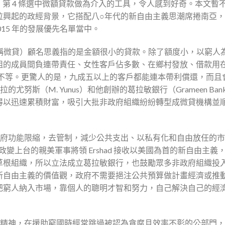
，第 4 條選中微額貸款做為介入的工具，令人感到好奇。本文暫
拉興起的政經背景，它搭配八○年代的新自由主義思潮席捲南亞
015 年的發展優先名單當中。
edit，以下簡稱微貸）顧名思義指的是金額很小的貸款。除了額度小，以窮
組的成員間負連帶責任、女性客戶佔多數、在鄉村發放、借款用
0%不等。更驚人的是，九成五以上的客戶都能連本帶利償還，而且
努斯（M. Yunus）和他創辦的葛拉敏銀行（Grameen Ban
得以迅速累積財富，吸引大批非政府組織紛紛轉型成微貸機構並
政府功能限縮，去管制，減少公共支出、以私有化和自由放任的
政變上台的親美軍事將領 Ershad 接收以美國為首的新自由主義
草根組織，所以立法成立葛拉敏銀行，也鼓勵眾多非政府組織投
新自由主義的價值觀，政府不需要挹注公共預算做計畫經濟或推
把窮人納入市場，靠個人的聰明才智和努力，自己解決自己的經
的精神，在援助窮國時經常跳過被認為貪腐且效率不彰的公部門