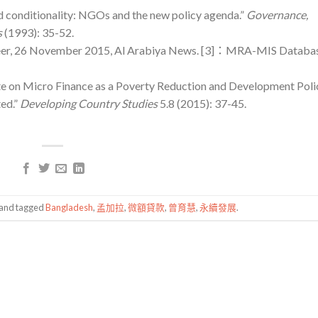
conditionality: NGOs and the new policy agenda.”
Governance,
s
(1993): 35-52.
eer, 26 November 2015, Al Arabiya News.
[3]：MRA-MIS Databas
e on Micro Finance as a Poverty Reduction and Development Poli
ed.”
Developing Country Studies
5.8 (2015): 37-45.
and tagged
Bangladesh
,
孟加拉
,
微額貸款
,
曾育慧
,
永續發展
.