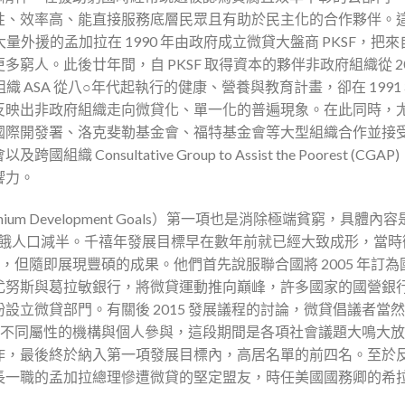
性、效率高、能直接服務底層民眾且有助於民主化的合作夥伴。
nda。接受大量外援的孟加拉在 1990 年由政府成立微貸大盤商 PKSF，把
人。此後廿年間，自 PKSF 取得資本的夥伴非政府組織從 20
織 ASA 從八○年代起執行的健康、營養與教育計畫，卻在 1991
反映出非政府組織走向微貸化、單一化的普遍現象。在此同時，
國際開發署、洛克斐勒基金會、福特基金會等大型組織合作並接
sultative Group to Assist the Poorest (CGAP
響力。
ium Development Goals）第一項也是消除極端貧窮，具體內容
及饑餓人口減半。千禧年發展目標早在數年前就已經大致成形，當時
年，但隨即展現豐碩的成果。他們首先說服聯合國將 2005 年訂為
尤努斯與葛拉敏銀行，將微貸運動推向巔峰，許多國家的國營銀
立微貸部門。有關後 2015 發展議程的討論，微貸倡議者當
全球不同屬性的機構與個人參與，這段期間是各項社會議題大鳴大
作，最後終於納入第一項發展目標內，高居名單的前四名。至於
長一職的孟加拉總理慘遭微貸的堅定盟友，時任美國國務卿的希