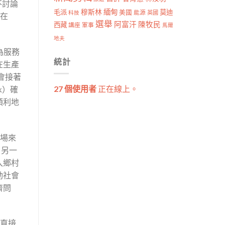
不討論
穆斯林
緬甸
毛派
莫迪
美國
能源
科技
英國
，在
選舉
阿富汗
陳牧民
西藏
講座
軍事
馬爾
地夫
人為服務
統計
在生產
會接著
27 個使用者
正在線上。
k）確
順利地
市場來
，另一
入鄉村
動社會
濟問
，直接