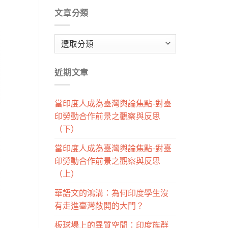
文章分類
文
章
分
近期文章
類
當印度人成為臺灣輿論焦點-對臺
印勞動合作前景之觀察與反思
（下）
當印度人成為臺灣輿論焦點-對臺
印勞動合作前景之觀察與反思
（上）
華語文的鴻溝：為何印度學生沒
有走進臺灣敞開的大門？
板球場上的異質空間：印度族群