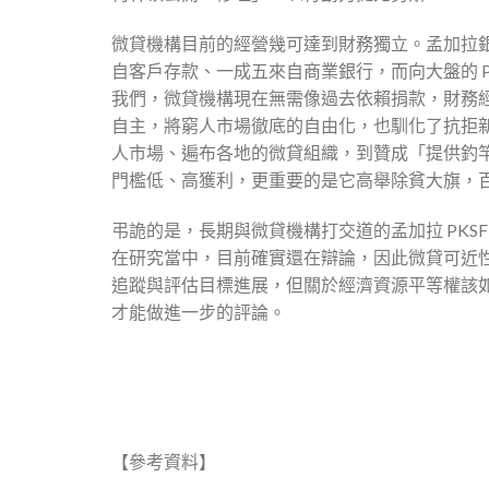
微貸機構目前的經營幾可達到財務獨立。孟加拉銀
自客戶存款、一成五來自商業銀行，而向大盤的 PK
我們，微貸機構現在無需像過去依賴捐款，財務
自主，將窮人市場徹底的自由化，也馴化了抗拒
人市場、遍布各地的微貸組織，到贊成「提供釣
門檻低、高獲利，更重要的是它高舉除貧大旗，
弔詭的是，長期與微貸機構打交道的孟加拉 PK
在研究當中，目前確實還在辯論，因此微貸可近
追蹤與評估目標進展，但關於經濟資源平等權該
才能做進一步的評論。
【參考資料】