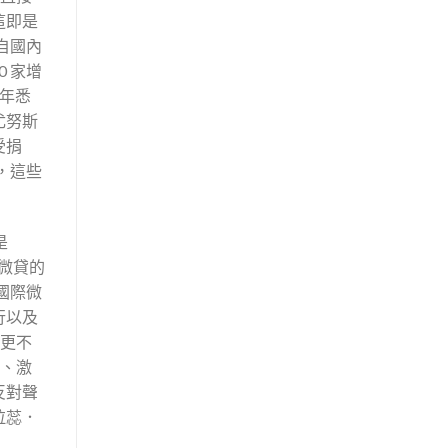
這即是
來自國內
 家增
 年悉
尤努斯
受捐
)，這些
是
微貸的
國際微
行以及
然更不
放、激
反對聲
拉蕊．