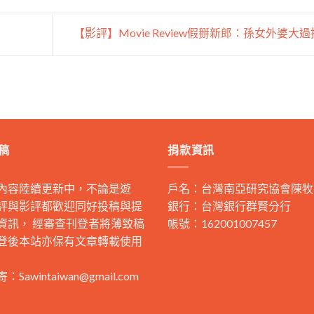
【影評】Movie Review假掰新郎：孫女外婆大
稿
捐款資訊
內容陸續更新中，不論是遊
戶名：台灣南亞研究協會陳牧
評與影評都歡迎同好投稿與提
銀行：台灣銀行群賢分行
資訊， 經審查刊登者將薄致稿
帳號：162001007457
登後本站亦保有文章轉載使用
寄：
Sawintaiwan@gmail.com