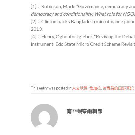
[1]：Robinson, Mark. “Governance, democracy and 
democracy and conditionality: What role for NGO
[2]：Clinton backs Bangladesh microfinance pion
2013.
[4]：Henry, Oghoator Igiebor. “Reviving the Debat
Instrument: Edo State Micro Credit Scheme Revisit
This entry was posted in
人文地景
,
孟加拉
,
曾育慧的田野筆記
南亞觀察編輯部