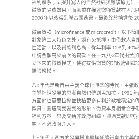
福利體系；5. 提升窮人的自然社經災難復原力）
微貸的除貧效果，而著重在描述微額貸款在孟加
2000 年以後得到聯合國背書，最後終於擠進後 2
微額貸款（microfinance 或 microcr
對象這二大特色之外，還有免抵押，由借款人自
性活動，以及貸款利息高，從年利率 12%到 4
申請金額高於前次的貸款。在一九八○年代由孟加拉的尤
立下來的微貸模式，使得提供微貸的非政府組織
擴張規模。
八○年代是新自由主義全球化興盛的時代。主張
主導社經發展的思潮自然也傳到孟加拉。1981 年
方面他也需要拉攏並扶植更多有利於政權穩定的
微貸，營造親民愛民的形象。微貸本身相當合乎
福利方案，只要交給非政府組織，透過貸款即可
題，不必政府介入。
九○年代，西方的發展援助機構延續新自由主義