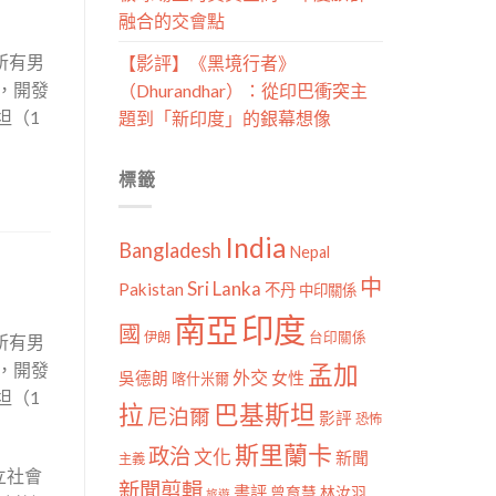
融合的交會點
使所有男
【影評】《黑境行者》
，開發
（Dhurandhar）：從印巴衝突主
坦（1
題到「新印度」的銀幕想像
標籤
India
Bangladesh
Nepal
中
Sri Lanka
Pakistan
不丹
中印關係
南亞
印度
國
伊朗
台印關係
使所有男
，開發
孟加
外交
女性
吳德朗
喀什米爾
坦（1
拉
巴基斯坦
尼泊爾
影評
恐怖
斯里蘭卡
政治
文化
新聞
主義
立社會
新聞剪輯
書評
曾育慧
林汝羽
旅遊