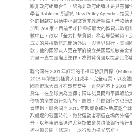
跟非政府組織合作，認為非政府組織才是具有彈
學者 Robinson 所謂的 New Policy Age
外的捐款提供給中小盤微貸非政府組織再借款給更多窮
加到 268 家。目前孟加拉規模最大的微貸非政府組
數中止，改以「全力打擊貧窮」為名專營微貸，
成立的葛拉敏信託開始外展，與世界銀行、美國
款；他的國際友人更在華府設立美國葛拉敏基金會以及跨國組織 Con
力量一直在國際上運作，為微貸發聲以提高其影
聯合國在 2001 年訂定的千禧年發展目標（Millenn
2015 年前達到極貧人口減半、完全就業，以
國際遊說大軍才在聚集當中，雖然趕不上 2001 
貸年，在全球廣為宣傳；隔年諾貝爾和平獎頒給
傳統的商業銀行如花旗、匯豐、荷蘭銀行等也紛紛設
會錯過。聯合國自 2010 年起即系統性地廣邀
烈競逐的戰國時代，微貸運動者積極在場內外運
音，以年事過高逼迫尤努斯放棄葛拉敏銀行執行
柯林頓公開「修理」，以行動力挺尤努斯。