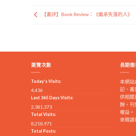
【書評】Book Review：《繼承失落的人》
瀏覽次數
長期徵
Today's Visits:
本網站
記、書
4,436
供相關
Last 365 Days Visits:
酬，刊
2,381,373
權益。
Total Visits:
來稿請
8,218,971
Total Posts: