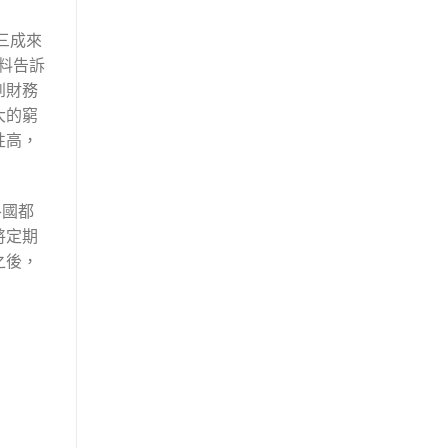
三成來
資料告訴
到財務
大的窮
性高，
各國都
將定期
之後，