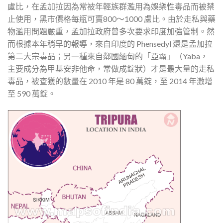
盧比，在孟加拉因為常被年輕族群濫用為娛樂性毒品而被禁
止使用，黑市價格每瓶可賣800～1000 盧比。由於走私與藥
物濫用問題嚴重，孟加拉政府曾多次要求印度加強管制。然
而根據本年稍早的報導，來自印度的 Phensedyl 還是孟加拉
第二大宗毒品；另一種來自鄰國緬甸的「亞霸」（Yaba，
主要成分為甲基安非他命，常做成錠狀）才是最大量的走私
毒品，被查獲的數量在 2010 年是 80 萬錠，至 2014 年激增
至 590 萬錠。