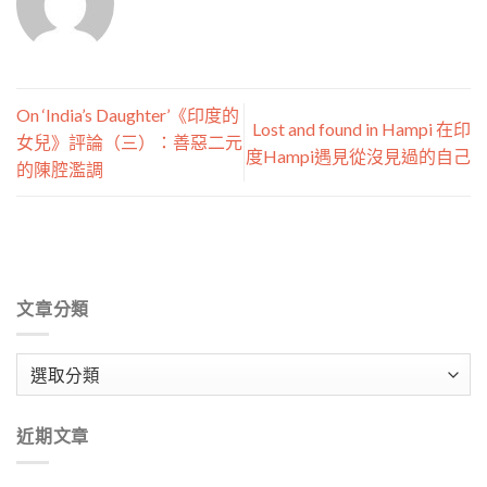
On ‘India’s Daughter’《印度的
Lost and found in Hampi 在印
女兒》評論（三）：善惡二元
度Hampi遇見從沒見過的自己
的陳腔濫調
文章分類
文
章
分
近期文章
類