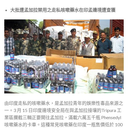
大批遭孟加拉禁用之走私咳嗽藥水在印孟邊境遭查獲
由印度走私的咳嗽藥水，是孟加拉青年的娛樂性毒品來源之
一。3 月 15 日印度邊境安全局在與孟加拉接壤的Tripura 工
業區攔截三輛正要開往孟加拉，滿載六萬五千瓶 Phensedyl
咳嗽藥水的卡車。這種常見咳嗽藥在印度一瓶售價低於 100