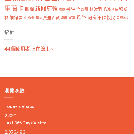
里蘭卡
新聞剪輯
新聞
書評
曾育慧
林汝羽
穆斯
毛派
旅遊
科技
選舉
林
緬甸
阿富汗
陳牧民
莫迪
西藏
美國
能源
講座
軍事
英國
馬爾地夫
統計
44 個使用者
正在線上。
瀏覽次數
Today's Visits:
2,320
Last 365 Days Visits:
2,373,483