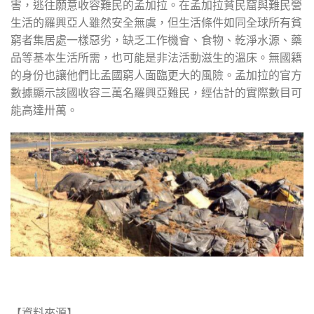
害，逃往願意收容難民的孟加拉。在孟加拉貧民窟與難民營
生活的羅興亞人雖然安全無虞，但生活條件如同全球所有貧
窮者集居處一樣惡劣，缺乏工作機會、食物、乾淨水源、藥
品等基本生活所需，也可能是非法活動滋生的溫床。無國籍
的身份也讓他們比孟國窮人面臨更大的風險。孟加拉的官方
數據顯示該國收容三萬名羅興亞難民，經估計的實際數目可
能高達卅萬。
【資料來源】