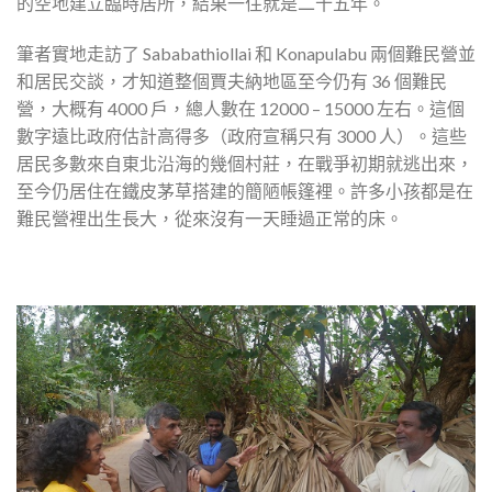
的空地建立臨時居所，結果一住就是二十五年。
筆者實地走訪了 Sababathiollai 和 Konapulabu 兩個難民營並
和居民交談，才知道整個賈夫納地區至今仍有 36 個難民
營，大概有 4000 戶，總人數在 12000 – 15000 左右。這個
數字遠比政府估計高得多（政府宣稱只有 3000 人）。這些
居民多數來自東北沿海的幾個村莊，在戰爭初期就逃出來，
至今仍居住在鐵皮茅草搭建的簡陋帳篷裡。許多小孩都是在
難民營裡出生長大，從來沒有一天睡過正常的床。