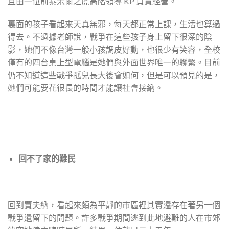
且由一位前泰米爾之虎高階領導 KP 負責經營。
裏面的孩子看起來天真無邪，每天都正常上課，生活也算過
得去。不過據老師說，戰爭在這些孩子身上留下很深的陰
影，她們不像台灣一般小孩調皮好動，也很少有笑容，全校
僅有的四台桌上型電腦是她們與外面世界唯一的聯繫。目前
仍不知道這些戰爭孤兒長大後會如何，但是可以預見的是，
她們可能要花很長的時間才能讓社會接納。
回不了家的難民
回到賈夫納，看起來頗為平靜的市區裡其實還存在著另一個
戰爭遺留下的問題。許多戰爭期間逃到此地避難的人在市郊