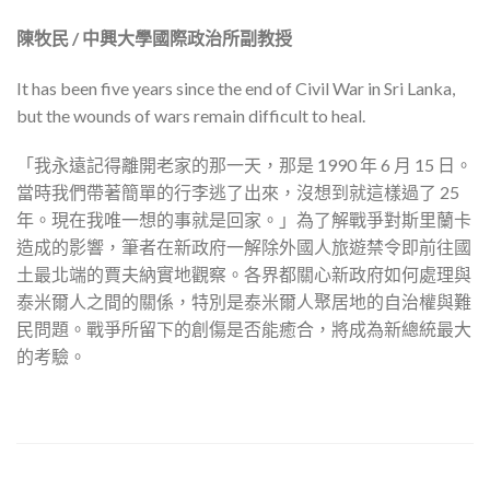
陳牧民 / 中興大學國際政治所副教授
It has been five years since the end of Civil War in Sri Lanka,
but the wounds of wars remain difficult to heal.
「我永遠記得離開老家的那一天，那是 1990 年 6 月 15 日。
當時我們帶著簡單的行李逃了出來，沒想到就這樣過了 25
年。現在我唯一想的事就是回家。」為了解戰爭對斯里蘭卡
造成的影響，筆者在新政府一解除外國人旅遊禁令即前往國
土最北端的賈夫納實地觀察。各界都關心新政府如何處理與
泰米爾人之間的關係，特別是泰米爾人聚居地的自治權與難
民問題。戰爭所留下的創傷是否能癒合，將成為新總統最大
的考驗。