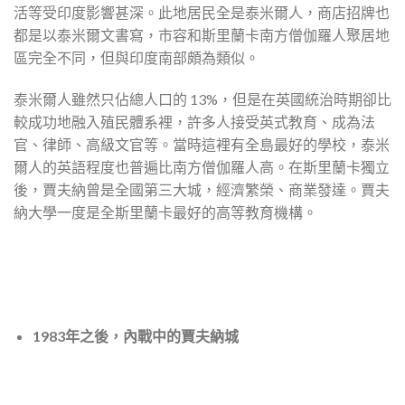
活等受印度影響甚深。此地居民全是泰米爾人，商店招牌也
都是以泰米爾文書寫，市容和斯里蘭卡南方僧伽羅人聚居地
區完全不同，但與印度南部頗為類似。
泰米爾人雖然只佔總人口的 13%，但是在英國統治時期卻比
較成功地融入殖民體系裡，許多人接受英式教育、成為法
官、律師、高級文官等。當時這裡有全島最好的學校，泰米
爾人的英語程度也普遍比南方僧伽羅人高。在斯里蘭卡獨立
後，賈夫納曾是全國第三大城，經濟繁榮、商業發達。賈夫
納大學一度是全斯里蘭卡最好的高等教育機構。
1983年之後，內戰中的賈夫納城