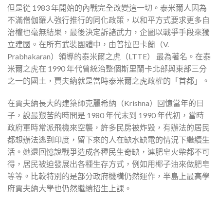
但是從 1983 年開始的內戰完全改變這一切。泰米爾人因為
不滿僧伽羅人強行推行的同化政策，以和平方式要求更多自
治權也毫無結果，最後決定訴諸武力，企圖以戰爭手段來獨
立建國。在所有武裝團體中，由普拉巴卡蘭（V.
Prabhakaran）領導的泰米爾之虎（LTTE） 最為著名。在泰
米爾之虎在 1990 年代曾統治整個斯里蘭卡北部與東部三分
之一的國土，賈夫納就是當時泰米爾之虎政權的「首都」。
在賈夫納長大的建築師克麗希納（Krishna）回憶當年的日
子，說最艱苦的時間是 1980 年代末到 1990 年代初，當時
政府軍時常派飛機來空襲，許多民房被炸毀，有辦法的居民
都想辦法逃到印度，留下來的人在缺水缺電的情況下繼續生
活。她還回憶說戰爭造成各種民生奇缺，連肥皂火柴都不可
得，居民被迫發展出各種生存方式，例如用椰子油來做肥皂
等等。比較特別的是部分政府機構仍然運作，半島上最高學
府賈夫納大學也仍然繼續招生上課。