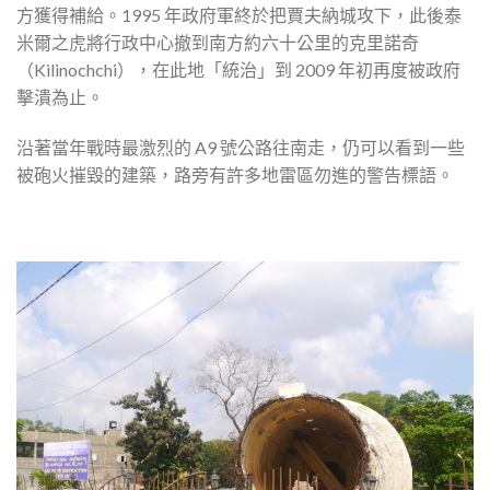
方獲得補給。1995 年政府軍終於把賈夫納城攻下，此後泰
米爾之虎將行政中心撤到南方約六十公里的克里諾奇
（Kilinochchi），在此地「統治」到 2009 年初再度被政府
擊潰為止。
沿著當年戰時最激烈的 A9 號公路往南走，仍可以看到一些
被砲火摧毀的建築，路旁有許多地雷區勿進的警告標語。