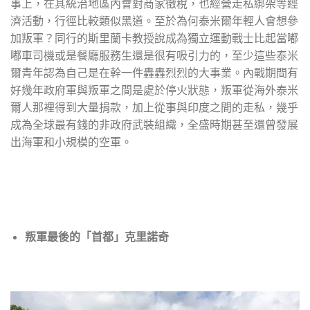
事上，在其統治地區內會對商家徵稅，也經營走私綁架等經
濟活動，行徑比較類似黑道。至於為何泰米爾年輕人會想參
加叛軍？同行的斯里蘭卡教授說成為獨立運動戰士比起當嘟
嘟車司機或是餐廳服務生還是很有吸引力的，至少這些泰米
爾青年認為自己是在幹一件轟轟烈烈的大事業。內戰期間有
好幾年政府軍與叛軍之間是處於停火狀態，叛軍從海外泰米
爾人那裡得到大量捐款，加上從事與印度之間的走私，幾乎
成為全球最有錢的非政府武裝組織，全盛時期甚至還曾發展
出海軍和小規模的空軍。
叛軍最後的「首都」克里諾奇