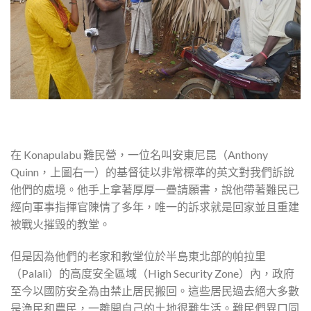
在 Konapulabu 難民營，一位名叫安東尼昆（Anthony
Quinn，上圖右一）的基督徒以非常標準的英文對我們訴說
他們的處境。他手上拿著厚厚一疊請願書，說他帶著難民已
經向軍事指揮官陳情了多年，唯一的訴求就是回家並且重建
被戰火摧毀的教堂。
但是因為他們的老家和教堂位於半島東北部的帕拉里
（Palali）的高度安全區域（High Security Zone）內，政府
至今以國防安全為由禁止居民搬回。這些居民過去絕大多數
是漁民和農民，一離開自己的土地很難生活。難民們異口同