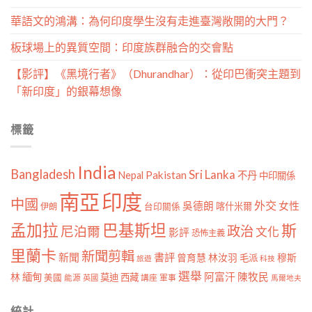
華語文的鴻溝：為何印度學生沒有走進臺灣敞開的大門？
板球場上的異質空間：印度族群融合的交會點
【影評】《黑境行者》（Dhurandhar）：從印巴衝突主題到
「新印度」的銀幕想像
標籤
India
Bangladesh
Sri Lanka
Pakistan
Nepal
不丹
中印關係
南亞
印度
中國
外交
女性
吳德朗
喀什米爾
伊朗
台印關係
孟加拉
巴基斯坦
斯
政治
尼泊爾
文化
影評
恐怖主義
里蘭卡
新聞剪輯
新聞
書評
曾育慧
林汝羽
穆斯
毛派
旅遊
科技
選舉
林
緬甸
阿富汗
陳牧民
莫迪
西藏
美國
能源
講座
軍事
英國
馬爾地夫
統計