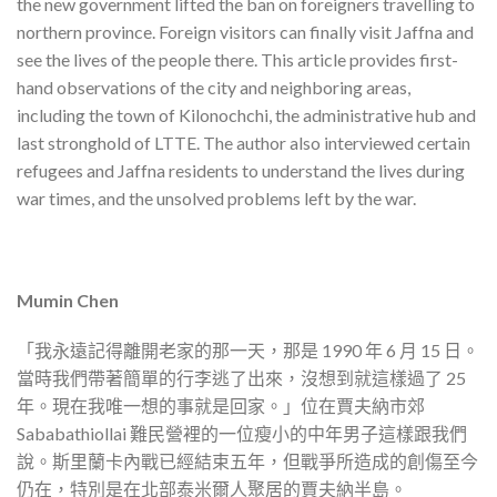
the new government lifted the ban on foreigners travelling to
northern province. Foreign visitors can finally visit Jaffna and
see the lives of the people there. This article provides first-
hand observations of the city and neighboring areas,
including the town of Kilonochchi, the administrative hub and
last stronghold of LTTE. The author also interviewed certain
refugees and Jaffna residents to understand the lives during
war times, and the unsolved problems left by the war.
Mumin Chen
「我永遠記得離開老家的那一天，那是 1990 年 6 月 15 日。
當時我們帶著簡單的行李逃了出來，沒想到就這樣過了 25
年。現在我唯一想的事就是回家。」位在賈夫納市郊
Sababathiollai 難民營裡的一位瘦小的中年男子這樣跟我們
說。斯里蘭卡內戰已經結束五年，但戰爭所造成的創傷至今
仍在，特別是在北部泰米爾人聚居的賈夫納半島。