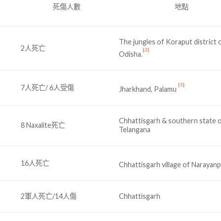
死傷人數
地點
The jungles of Koraput district 
2人死亡
[2]
Odisha.
[3]
7人死亡/ 6人受傷
Jharkhand, Palamu
Chhattisgarh & southern state 
8 Naxalite死亡
Telangana
16人死亡
Chhattisgarh village of Narayan
2軍人死亡/14人傷
Chhattisgarh