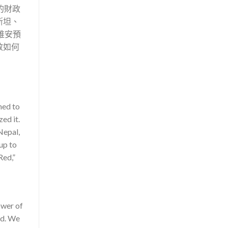
的財政
斯坦、
維安預
效如何
med to
zed it.
 Nepal,
up to
Red,”
ower of
od. We