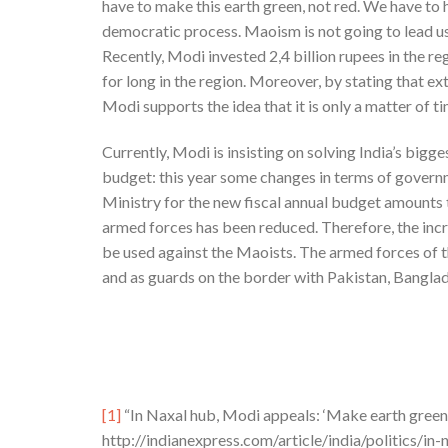
have to make this earth green, not red. We have to h
democratic process. Maoism is not going to lead u
Recently, Modi invested 2,4 billion rupees in the r
for long in the region. Moreover, by stating that 
Modi supports the idea that it is only a matter of ti
Currently, Modi is insisting on solving India’s bigg
budget: this year some changes in terms of governm
Ministry for the new fiscal annual budget amounts 
armed forces has been reduced. Therefore, the incr
be used against the Maoists. The armed forces of th
and as guards on the border with Pakistan, Bangla
[1]
“In Naxal hub, Modi appeals: ‘Make earth green 
http://indianexpress.com/article/india/politics/