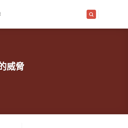
隊
力的威脅