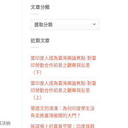
文章分類
文
章
分
近期文章
類
當印度人成為臺灣輿論焦點-對臺
印勞動合作前景之觀察與反思
（下）
當印度人成為臺灣輿論焦點-對臺
印勞動合作前景之觀察與反思
（上）
華語文的鴻溝：為何印度學生沒
有走進臺灣敞開的大門？
解決納
板球場上的異質空間：印度族群