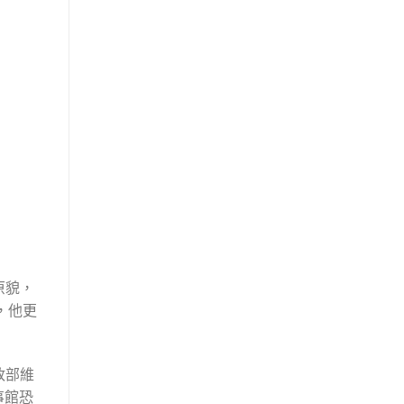
原貌，
，他更
政部維
事館恐