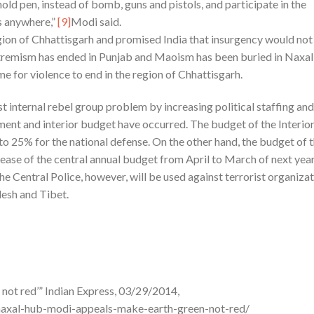
old pen, instead of bomb, guns and pistols, and participate in the
s anywhere,”
[9]
Modi said.
egion of Chhattisgarh and promised India that insurgency would not 
extremism has ended in Punjab and Maoism has been buried in Naxal
me for violence to end in the region of Chhattisgarh.
est internal rebel group problem by increasing political staffing and
ent and interior budget have occurred. The budget of the Interio
to 25% for the national defense. On the other hand, the budget of 
ease of the central annual budget from April to March of next year
e Central Police, however, will be used against terrorist organiza
desh and Tibet.
not red’” Indian Express, 03/29/2014,
in-naxal-hub-modi-appeals-make-earth-green-not-red/