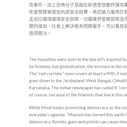
攻事件，加上恐怖分子意圖在新德里發動炸彈攻
年度預算案增加內部安全經費，將武裝力量用於
孟加拉邊境邊境安全部隊，印藏邊界警察部隊及
算的增加，社會上解決根本問題著手，可以看見
值得關注。
The Naxalites were born in the late 60’s inspired
be finished, but globalization, the increase in the s
The “red corridor” now covers at least a fifth, if not
goes down to the Jarkhaland, West Bengal, Chhattisg
Karnataka. The Indian newspaper has called it “corri
of course, because of the Maoists that live in this a
While Modi keeps promoting democracy as the only s
everyday’s agenda. “Maoism has turned this earth re
democracy. Bombs, guns and pistols can cause bloo