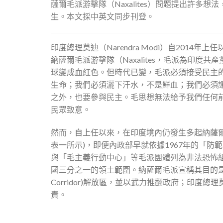
薩爾毛派游擊隊（Naxalites）問題提出許多
生。本文採中英文同步刊登。
印度總理莫迪（Narendra Modi）自20
納薩爾毛派游擊隊（Naxalites，毛派為印
球變成血紅色。但時代已變，毛派必須接受民主
生命；我們必須灑下汗水，不是鮮血；我們必須
之外，也要參與民主。毛思想無法給予我們任何
民眾致意。
然而，自上任以來，在印度境內仍發生多起納薩爾
表一所示)，即便內政部早就依據1967年的「防範非法活動法」(
與「毛主義行動中心」等毛派團體列為非法恐怖
國三分之一的領土範圍。納薩爾毛派宣稱其目的是
Corridor)解放區，並以武力推翻政府；印
責。