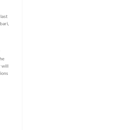
last
bari,
r
the
 will
tions