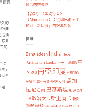
恐擊而喪
融合的交會點
【影評】《黑境行者》
（Dhurandhar）：從印巴衝突主
已久的
題到「新印度」的銀幕想像
想讓地
創造新
標籤
，除此
投票的
India
Bangladesh
Nepal
中
Sri Lanka
Pakistan
不丹
中印關係
件(如
南亞
印度
爭集團」
國
伊朗
台印關係
張到全
孟加
外交
女性
吳德朗
喀什米爾
烈譴
拉
巴基斯坦
尼泊爾
影評
恐怖
斯里蘭卡
政治
文化
新聞
主義
新聞剪輯
書評
曾育慧
林汝羽
旅遊