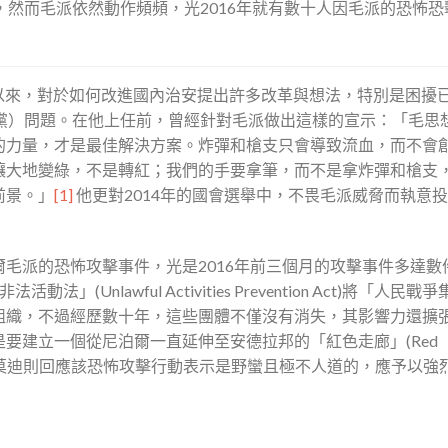
想法，然而毛派依然動作頻頻，光2016年就有數十人因毛派的恐怖
14年上任以來，對於如何改進國內治安提出許多改革與想法，特別是困擾
度共產黨）問題。在他上任前，曾經針對毛派做出這樣的宣示：「毛思
的力量，才是最佳解決方案。炸彈和槍支只會導致流血，而不會
讓大地變綠，不是轉紅；我們的手要拿筆，而不是拿炸彈和槍支
前景。」
[1]
他更對2014年的國會選舉中，不畏毛派威脅而執意
毛派的恐怖攻擊事件，光是2016年前三個月的攻擊事件多達數
Unlawful Activities Prevention Act)將「人民戰
組織，不過經歷數十年，這些團體不僅沒有消失，其影響力還擴
要建立一個從尼泊爾一直延伸至安德拉邦的「紅色走廊」(Red
度總理莫迪則回應該恐怖攻擊行動表示是野蠻且極不人道的，應予以強