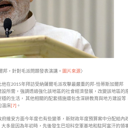
爾邦，針對毛派問題發表演講。
圖片來源
〉
他在2015年拜訪受納薩爾毛派攻擊最嚴重的邦-恰蒂斯加爾邦
盧比作為基礎建設所需，強調透過強化該地區的社會經濟發展，改變該地區的
安穩的生活， 其他相關的配套措施還包含深耕教育與地方建設等
的溫床
[7]
。
政府維安方面今年度也有些變革，新財政年度預算案中分配給內
，大多是因為年初時，先後發生巴坦科空軍基地和駐阿富汗的領