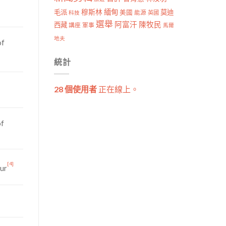
穆斯林
緬甸
毛派
莫迪
美國
能源
科技
英國
選舉
阿富汗
陳牧民
西藏
講座
軍事
馬爾
地夫
of
統計
28 個使用者
正在線上。
of
[4]
pur