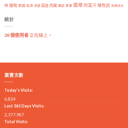
選舉
林
緬甸
阿富汗
陳牧民
莫迪
西藏
美國
能源
講座
軍事
英國
馬爾地夫
統計
28 個使用者
正在線上。
瀏覽次數
Today's Visits:
6,824
Last 365 Days Visits:
2,377,987
Total Visits: