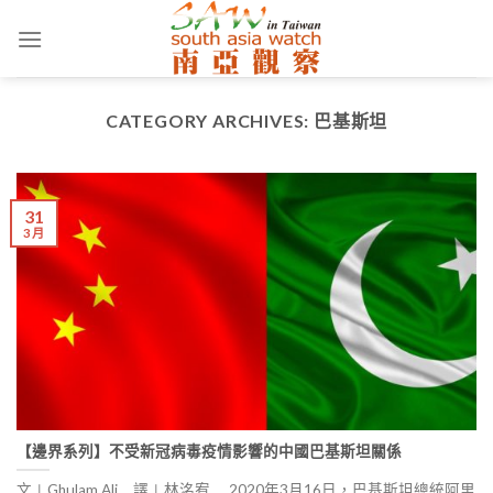
Skip
to
content
CATEGORY ARCHIVES:
巴基斯坦
31
3 月
【邊界系列】不受新冠病毒疫情影響的中國巴基斯坦關係
文∣Ghulam Ali 譯∣林洺宥 2020年3月16日，巴基斯坦總統阿里