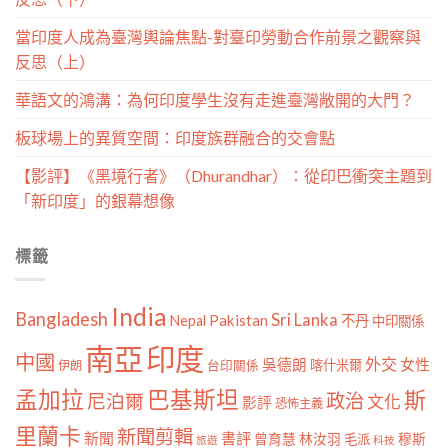
當印度人成為臺灣輿論焦點-對臺印勞動合作前景之觀察與
反思（上）
華語文的鴻溝：為何印度學生沒有走進臺灣敞開的大門？
板球場上的異質空間：印度族群融合的交會點
【影評】《黑境行者》（Dhurandhar）：從印巴衝突主題到
「新印度」的銀幕想像
標籤
India
Bangladesh
Sri Lanka
Pakistan
Nepal
不丹
中印關係
南亞
印度
中國
外交
女性
吳德朗
喀什米爾
伊朗
台印關係
孟加拉
巴基斯坦
斯
政治
尼泊爾
文化
影評
恐怖主義
里蘭卡
新聞剪輯
新聞
書評
曾育慧
林汝羽
穆斯
毛派
旅遊
科技