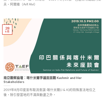
夫‧阿爾維（Arif Alvi）
28
9 月
南亞觀察論壇：喀什米爾爭議面面觀 Kashmir and Her
Stakeholders
2019年8月印度宣布取消查謨-喀什米爾(J & K)的特殊憲法地位之
後，除引發當地的不滿與動盪之外，