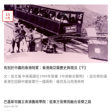
15
9 月
有別於中國的香港特質：香港南亞裔歷史與現況【下】
文∣吳文瀚 中英兩國在1984年簽署《中英聯合聲明》，這份條約讓
香港在回歸中國後實行一國兩制，維持及沿用港英時
巴基斯坦國立表演藝術學院：從東方音樂到融合音樂之路
2019-09-09