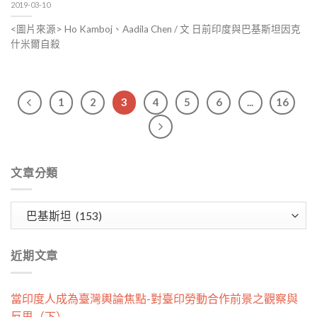
2019-03-10
<圖片來源> Ho Kamboj、Aadila Chen / 文 日前印度與巴基斯坦因克
什米爾自殺
1
2
3
4
5
6
...
16
文章分類
文
章
分
近期文章
類
當印度人成為臺灣輿論焦點-對臺印勞動合作前景之觀察與
反思（下）