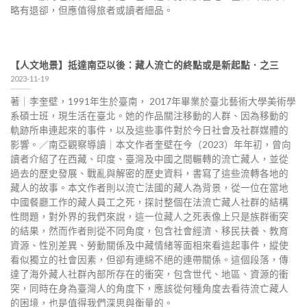
略有退卻，但應值得旅者或讀者細品。
【人文地景】抵達南亞以後：藏人流亡的終點或是新起點．之三
2023-11-19
著｜李奎壁，1991年生於臺南， 2017年畢業於臺北藝術大學美術學
系碩士班，現生活在臺北。她的作品關注移動的人群、因為移動的
軌跡所串連起來的事件，以及這些事件對於今日社會及社群媒體的
影響。／南亞觀察導讀｜本文作者奎壁在今（2023）年年初，曾向
讀者介紹了在西藏、印度、臺灣及中國之間輾轉的流亡藏人，並從
過去的歷史發展、戰亂與解密的歷史資料，書寫了這些流轉各地的
藏人的故事。本文作者則以流亡法國的藏人為背景，從一位在當地
中國餐廳工作的藏人員工之死，探討整個在法流亡藏人社群的結構
性問題，對外界的我們來說，這一位藏人之死表像上只是族群衝突
的結果，然而作者則從不同角度，包含社會經濟、移民扶養、教育
資源、性別差異、勞動關係及中藏情緒等面相來看這起事件，縱使
看似獨立的社會因素，但卻有連綿不絕的連帶關係。這個段落，傳
達了海外藏人社群內部所存在的衝突，包含世代、地區、資源的衝
突，同時在身為臺灣人的角度下，應該從何種角度去看待流亡藏人
的困境，也是值得我們深思與衡量的。