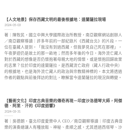
【人文地景】保存西藏文明的最後根據地：達蘭薩拉現場
2024-05-03
著｜陳牧民，國立中興大學國際政治所教授，南亞觀察網站創辦人
／南亞觀察導讀｜許多年前的一部紀錄片《西藏台北》的片段，一
位在臺藏人提到，「我沒有到過西藏，但我夢見自己死在那裡」，
午夜夢迴仍是故土的那一畝地；然而多年後的今日，海外流亡藏人
對於西藏的想像是否仍懷抱著母親大地的情懷，或是懷抱回歸故里
的志業？位於印度的達蘭薩拉，是西藏流亡政府（藏人行政中央）
的根據地，也是海外流亡藏人的政治與宗教精神標的，本文將透過
作者的觀點與前後拜訪的對比，瞭解當今達蘭薩拉的現況與轉變。
【藝術文化】印度古典音樂的傳奇再現－印度沙洛德琴大師，阿傑
德．阿里．汗的《印度迴響》
2024-03-31
著｜吳德朗，臺北印度愛樂中人 CEO／南亞觀察導讀｜印度古典音
樂的演奏總讓人有種放鬆、神秘、柔順之感，尤其透過西塔琴、沙