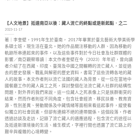
【人文地景】抵達南亞以後：藏人流亡的終點或是新起點．之二
2023-11-17
著｜李奎壁，1991年生於臺南， 2017年畢業於臺北藝術大學美術學
系碩士班，現生活在臺北。她的作品關注移動的人群、因為移動的
軌跡所串連起來的事件，以及這些事件對於今日社會及社群媒體的
影響／南亞觀察導讀｜本文作者奎壁在今（2023）年年初，曾向讀
者介紹了在西藏、印度、臺灣及中國之間輾轉的流亡藏人，並從過
去的歷史發展、戰亂與解密的歷史資料，書寫了這些流轉各地的藏
人的故事。本文作者則以流亡法國的藏人為背景，從一位在當地中
國餐廳工作的藏人員工之死，探討整個在法流亡藏人社群的結構性
問題，對外界的我們來說，這一位藏人之死表像上只是族群衝突的
結果，然而作者則從不同角度，包含社會經濟、移民扶養、教育資
源、性別差異、勞動關係及中藏情緒等面相來看這起事件，縱使看
似獨立的社會因素，但卻有連綿不絕的連帶關係。這個段落，作者
透過訪談及走訪，記錄了流亡藏人的適應過程，包含流亡的途徑以
及抵達新環境後的生活、維生模式，字裡行間也透露了流亡路上的
艱辛與複雜的心境轉變。