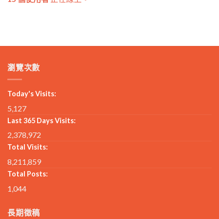
瀏覽次數
Today's Visits:
5,127
Last 365 Days Visits:
2,378,972
Total Visits:
8,211,859
Total Posts:
1,044
長期徵稿