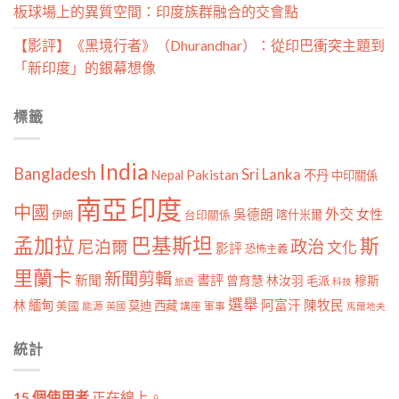
板球場上的異質空間：印度族群融合的交會點
【影評】《黑境行者》（Dhurandhar）：從印巴衝突主題到
「新印度」的銀幕想像
標籤
India
Bangladesh
Sri Lanka
Pakistan
Nepal
不丹
中印關係
南亞
印度
中國
外交
女性
吳德朗
喀什米爾
伊朗
台印關係
孟加拉
巴基斯坦
斯
政治
尼泊爾
文化
影評
恐怖主義
里蘭卡
新聞剪輯
新聞
書評
曾育慧
林汝羽
穆斯
毛派
旅遊
科技
選舉
林
緬甸
阿富汗
陳牧民
莫迪
西藏
美國
能源
講座
軍事
英國
馬爾地夫
統計
15 個使用者
正在線上。