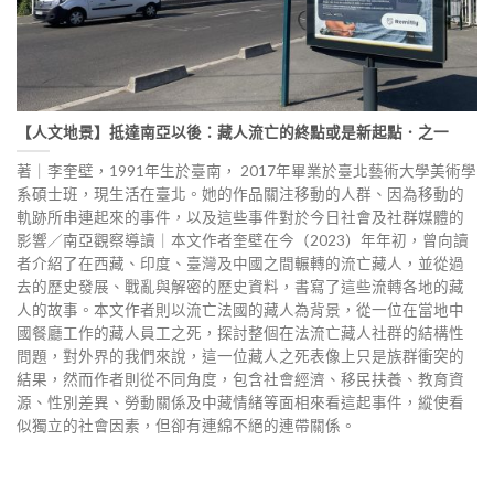
【人文地景】抵達南亞以後：藏人流亡的終點或是新起點．之一
著｜李奎壁，1991年生於臺南， 2017年畢業於臺北藝術大學美術學
系碩士班，現生活在臺北。她的作品關注移動的人群、因為移動的
軌跡所串連起來的事件，以及這些事件對於今日社會及社群媒體的
影響／南亞觀察導讀｜本文作者奎壁在今（2023）年年初，曾向讀
者介紹了在西藏、印度、臺灣及中國之間輾轉的流亡藏人，並從過
去的歷史發展、戰亂與解密的歷史資料，書寫了這些流轉各地的藏
人的故事。本文作者則以流亡法國的藏人為背景，從一位在當地中
國餐廳工作的藏人員工之死，探討整個在法流亡藏人社群的結構性
問題，對外界的我們來說，這一位藏人之死表像上只是族群衝突的
結果，然而作者則從不同角度，包含社會經濟、移民扶養、教育資
源、性別差異、勞動關係及中藏情緒等面相來看這起事件，縱使看
似獨立的社會因素，但卻有連綿不絕的連帶關係。