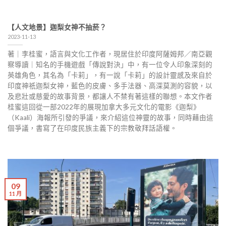
【人文地景】迦梨女神不抽菸？
2023-11-13
著｜李桂蜜，語言與文化工作者，現居住於印度阿薩姆邦／南亞觀
察導讀｜知名的手機遊戲「傳說對決」中，有一位令人印象深刻的
英雄角色，其名為「卡莉」，有一說「卡莉」的設計靈感及來自於
印度神祇迦梨女神，藍色的皮膚、多手法器、高深莫測的容貌，以
及悲壯或慈愛的故事背景，都讓人不禁有著這樣的聯想。本文作者
桂蜜這回從一部2022年的展現加拿大多元文化的電影《迦梨》
（Kaali）海報所引發的爭議，來介紹這位神靈的故事，同時藉由這
個爭議，書寫了在印度民族主義下的宗教敬拜話語權。
09
11 月