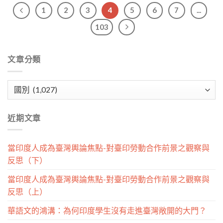
1
2
3
4
5
6
7
...
103
文章分類
文
章
分
近期文章
類
當印度人成為臺灣輿論焦點-對臺印勞動合作前景之觀察與
反思（下）
當印度人成為臺灣輿論焦點-對臺印勞動合作前景之觀察與
反思（上）
華語文的鴻溝：為何印度學生沒有走進臺灣敞開的大門？