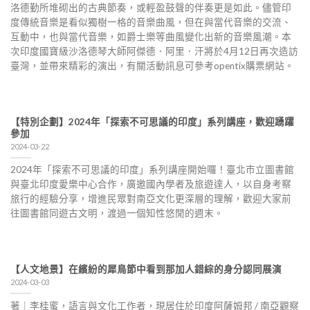
洛德勤所堆砌出的古典節奏，或輕盈鼓聲的伴奏更是如此。儘管印
度傳統音樂是看似獨樹一格的音樂曲風，但在與當代音樂的交流、
互動中，也與當代音樂，如爵士樂等曲風變化出新的音樂風潮。本
次印度國寶級沙洛德琴大師阿傑德．阿里．汗將於4月12日再次造訪
臺灣，並帶來精彩的演出，有關活動訊息可參考opentix購票網站。
【特別企劃】2024年「探索不可思議的印度」系列講座，歡迎踴躍
參加
2024-03-22
2024年「探索不可思議的印度」系列講座開始囉！臺北市立圖書館
與臺北印度愛樂中心合作，廣邀國內學者及旅遊達人，以自身考察
旅行的經驗分享，增進民眾對南亞文化更深層的理解，歡迎大家前
往圖書館同遊古文明，渡過一個知性悠閒的週末。
【人文地景】在繽紛的犀鳥節中看到那加人錯綜的身分認同展演
2024-03-03
著｜李桂蜜，語言與文化工作者，現居住於印度阿薩姆邦 / 南亞觀察