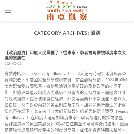
Skip
to
content
CATEGORY ARCHIVES:
國別
【政治經濟】印度人民黨穩了？從專家、學者視角審視印度本次大
選的重要性
2024-05-26
烏帕德哈亞亞（Venus Upadhayaya），《大紀元時報》印度與南亞
資深記者，印度國家領導學校研究員／南亞觀察導讀｜2024年的印
度大選備受各國矚目，縱使輿論對於當前政府及執政黨的批評不
斷，但總理莫迪及印度人民黨仍坐擁龐大的支持群眾。而過去10年
的執政經驗，儘管使印度在經濟、外交等面向都不斷強盛，更以大
國自居，然而對於內部的民主制度及宗教、族群關係所產生的衝擊
卻也不在話下。本文來自《大紀元時報》記者烏帕德哈亞亞（Venus
Upadhayaya）在印度大選前對印度專家、學者所進行的採訪彙整，
或許照這樣的氛圍來說莫迪的第3任任期並不是意料外的結果，然而
是否強化或衰弱印度民主的制度與發展，或僅能透過時間來驗證。