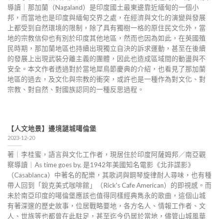
導讀｜那加蘭（Nagaland）是印度國土最東邊靠近緬甸的一個小
邦，而當地也是印度與緬甸交界之處，在經濟與文化的演變與發展
上都受到自然環境的限制，除了具有獨樹一格的原住民文化外，當
地的宗教信仰也有別於印度其他地區，然而也因為如此，在英國殖
民時期，那加蘭地區也持續出現獨立自決的訴求運動，甚至在後續
的發展上出現武裝分離主義的團體，因此也造成區域間的動盪與不
安全。本文作者透過對於當地犀鳥節慶典的介紹，也看見了那加蘭
地區的過去，及文化與宗教的衝突，或許也是一種作為對文化、對
宗教、對自然、對國族認同的一種反思過程。
【人文地景】邊境謎城噶倫堡
2023-12-20
著｜李桂蜜，語言與文化工作者，現居住於印度阿薩姆邦／南亞觀
察導讀｜As time goes by, 是1942年美國知名電影《北非諜影》
（Casablanca）中著名的配樂，其歌詞與鋼琴旋律耐人尋味，也有種
帶人回到「銳克美式咖啡館」（Rick's Cafe American）的即視感。而
未於南亞印度的噶倫堡應該也值得同樣經典雋永的歌曲，這個山城
有著深邃的歷史故事，位居戰略要地，各方名人、情報工作者、文
人、世族等也都曾在此駐足，甚至迄今仍居於當地，儘管山城風華