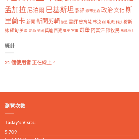
孟加拉
巴基斯坦
斯
政治
尼泊爾
文化
影評
恐怖主義
里蘭卡
新聞剪輯
新聞
書評
曾育慧
林汝羽
穆斯
毛派
旅遊
科技
選舉
林
緬甸
阿富汗
陳牧民
莫迪
西藏
美國
能源
講座
軍事
英國
馬爾地夫
統計
21 個使用者
正在線上。
瀏覽次數
Today's Visits:
5,709