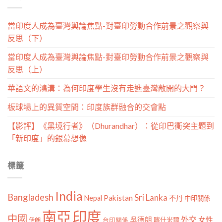
當印度人成為臺灣輿論焦點-對臺印勞動合作前景之觀察與
反思（下）
當印度人成為臺灣輿論焦點-對臺印勞動合作前景之觀察與
反思（上）
華語文的鴻溝：為何印度學生沒有走進臺灣敞開的大門？
板球場上的異質空間：印度族群融合的交會點
【影評】《黑境行者》（Dhurandhar）：從印巴衝突主題到
「新印度」的銀幕想像
標籤
India
Bangladesh
Sri Lanka
Pakistan
Nepal
不丹
中印關係
南亞
印度
中國
外交
女性
吳德朗
喀什米爾
伊朗
台印關係