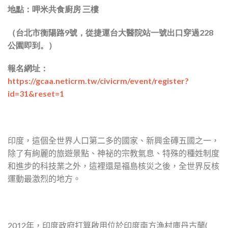
地點：呷米共食廚房 三樓
（台北市衡陽路9
號，從捷運台大醫院站一號出口穿過228
公園即
到。）
報名網址：
https://gcaa.neticrm.tw/civicrm/event/register?
id=31&reset=1
印度，這個全世界人口第二多的國家、新興金磚五國之一，
除了有絢麗的旅遊景點、神祕的宗教氣息、
特殊的種姓制度
和進步的科技業之外，這裡還是福島核災之後，
全世界反核
運動最激烈的地方。
2012年，印度政府打算啟用位於印度南方漁村庫丹古蘭(