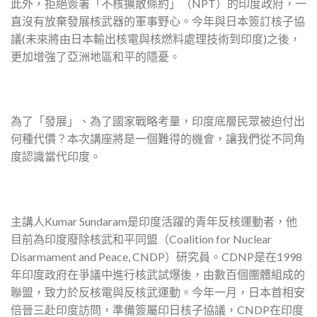
此外，拒絕簽署「不核擴散條約」（NPT）的印度政府，
一
直沒有放棄發展核武器的軍事野心。今年與日本簽訂核子協
議(
未來將由日本輸出核電與核燃料處理技術到印度)之後，
更加增強了亞洲地區和平的隱憂。
為了「發展」、為了國家戰略考量，
印度底層民眾被迫付出
何種代價？本次講座將是一個難得的機會，
讓我們從不同角
度認識當代印度。
主講人Kumar Sundaram是印度活躍的青年反核運動者，
他
目前為印度廢除核武和平同盟（Coalition for Nuclear
Disarmament and Peace, CNDP）研究員。
CDNP是在1998
年印度政府在爭議中進行核武試爆後，
由數百個團體組成的
聯盟，致力於反核電與反核武運動。今年一月，
日本首相安
倍晉三赴印度訪問，準備簽屬印日核子協議，
CNDP在印度