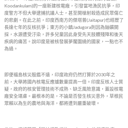
Koodankulam)的一座新建核電廠，引發當地漁民抗爭，
印
度警方不但大舉逮捕抗議人士，
甚至開槍射殺造成民眾傷亡
的悲劇。在此之前，
印度西南方的傑塔普(Jaitapur)
也經歷了
長達七年的反核抗爭；
東方的小鎮Jadugora則因為鈾礦開
採，水源遭受汙染，
許多兒童因此身受先天肢體殘障和後天
疾病的痛苦。
說印度是被核發展夢魘圍繞的國家，一點也不
為過。
即便福島核災殷鑑不遠，印度政府仍然打算於2030年之
前，
大舉將國內核電反應爐數量提高一倍。印度反核人士質
疑，
政府的核安管理技術不成熟、缺乏風險意識，蓋設核電
廠安全堪慮。
最根本的是，不論是否發生核災意外，
草根民
眾賴以為生的農地與海洋，都將遭到嚴重破壞。