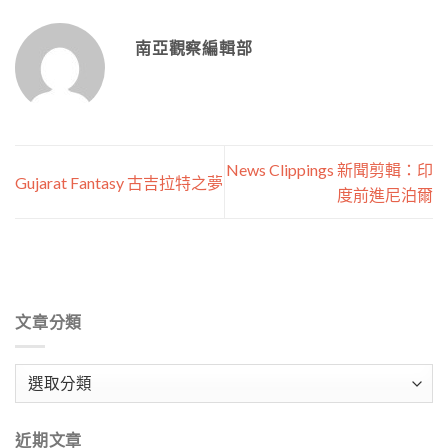
南亞觀察編輯部
News Clippings 新聞剪輯：印
Gujarat Fantasy 古吉拉特之夢
度前進尼泊爾
文章分類
文
章
分
近期文章
類