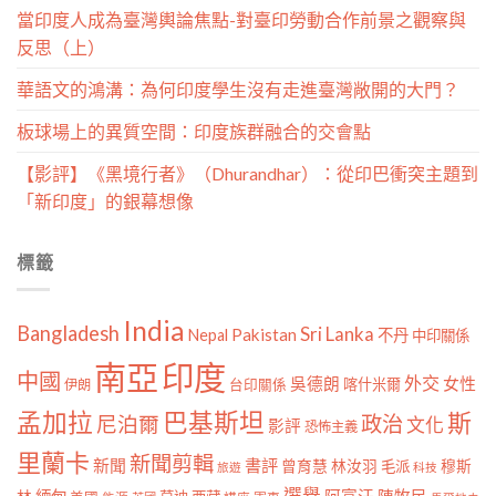
當印度人成為臺灣輿論焦點-對臺印勞動合作前景之觀察與
反思（上）
華語文的鴻溝：為何印度學生沒有走進臺灣敞開的大門？
板球場上的異質空間：印度族群融合的交會點
【影評】《黑境行者》（Dhurandhar）：從印巴衝突主題到
「新印度」的銀幕想像
標籤
India
Bangladesh
Sri Lanka
Pakistan
Nepal
不丹
中印關係
南亞
印度
中國
外交
女性
吳德朗
喀什米爾
伊朗
台印關係
孟加拉
巴基斯坦
斯
政治
尼泊爾
文化
影評
恐怖主義
里蘭卡
新聞剪輯
新聞
書評
曾育慧
林汝羽
穆斯
毛派
旅遊
科技
選舉