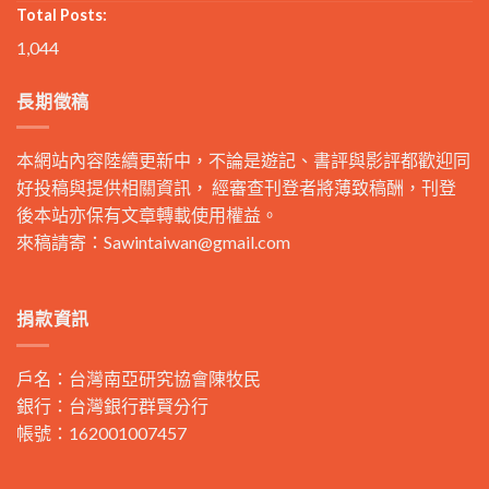
Total Posts:
1,044
長期徵稿
本網站內容陸續更新中，不論是遊記、書評與影評都歡迎同
好投稿與提供相關資訊， 經審查刊登者將薄致稿酬，刊登
後本站亦保有文章轉載使用權益。
來稿請寄：
Sawintaiwan@gmail.com
捐款資訊
戶名：台灣南亞研究協會陳牧民
銀行：台灣銀行群賢分行
帳號：162001007457