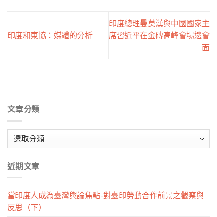
印度總理曼莫漢與中國國家主
印度和東協：媒體的分析
席習近平在金磚高峰會場邊會
面
文章分類
文
章
分
近期文章
類
當印度人成為臺灣輿論焦點-對臺印勞動合作前景之觀察與
反思（下）