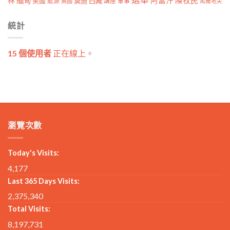
林
緬甸
阿富汗
陳牧民
莫迪
西藏
美國
能源
講座
軍事
英國
馬爾地夫
統計
15 個使用者
正在線上。
瀏覽次數
Today's Visits:
4,177
Last 365 Days Visits:
2,375,340
Total Visits:
8,197,731