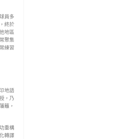
球員多
，終於
他地區
常聚集
常練習
印地語
教授，乃
藩籬，
成功重構
化轉譯