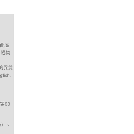
藉此區
實體物
的異質
lish,
第88
a）。