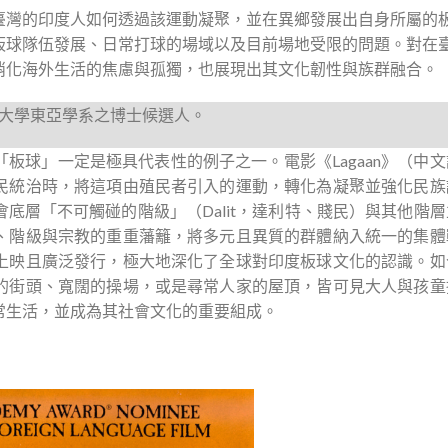
臺灣的印度人如何透過該運動凝聚，並在異鄉發展出自身所屬的
板球隊伍發展、日常打球的場域以及目前場地受限的問題。對在
消化海外生活的焦慮與孤獨，也展現出其文化韌性與族群融合。
灣師範大學東亞學系之博士候選人。
板球」一定是極具代表性的例子之一。電影《Lagaan》（中
民統治時，將這項由殖民者引入的運動，轉化為凝聚並強化民族
底層「不可觸碰的階級」（Dalit，達利特、賤民）與其他階
、階級與宗教的重重藩籬，將多元且異質的群體納入統一的集體
上映且廣泛發行，極大地深化了全球對印度板球文化的認識。如
的街頭、寬闊的操場，或是尋常人家的屋頂，皆可見大人與孩童
常生活，並成為其社會文化的重要組成。