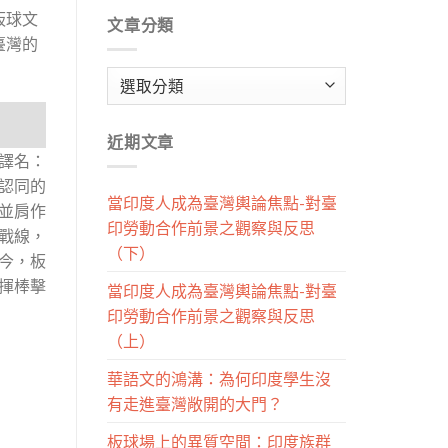
板球文
文章分類
臺灣的
文
章
分
近期文章
類
文譯名：
認同的
當印度人成為臺灣輿論焦點-對臺
層並肩作
印勞動合作前景之觀察與反思
戰線，
（下）
今，板
揮棒擊
當印度人成為臺灣輿論焦點-對臺
印勞動合作前景之觀察與反思
（上）
華語文的鴻溝：為何印度學生沒
有走進臺灣敞開的大門？
板球場上的異質空間：印度族群