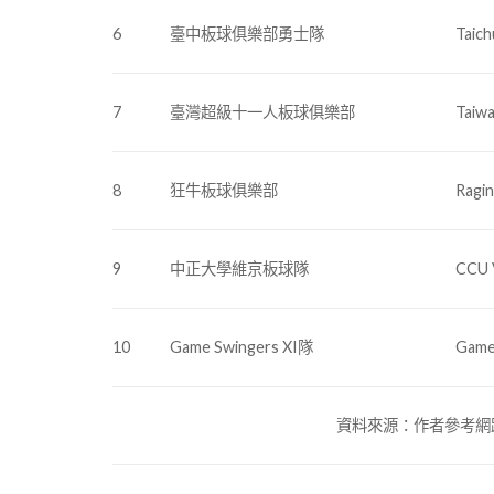
6
臺中板球俱樂部勇士隊
Taich
7
臺灣超級十一人板球俱樂部
Taiwa
8
狂牛板球俱樂部
Ragin
9
中正大學維京板球隊
CCU 
10
Game Swingers XI隊
Game
資料來源：作者參考網