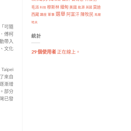
穆斯林
緬甸
毛派
莫迪
美國
能源
科技
英國
選舉
阿富汗
陳牧民
西藏
講座
軍事
馬爾
地夫
「可隨
．傅柯
統計
運動帶入
、文化
29 個使用者
正在線上。
ipei
納了來自
逐漸增
。部分
灣已發