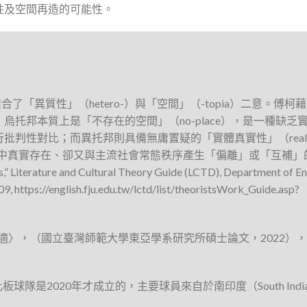
性及空間再造的可能性。
結合了「異質性」（hetero-）與「空間」（-topia）二意。傅柯
：烏托邦本質上是「不存在的空間」（no-place），是一種缺乏
批判性對比；而異托邦則具備無庸置疑的「實體真實性」（real
地景中真實存在、卻又與主流社會常態秩序產生「偏離」或「互補」
 Literature and Cultural Theory Guide (LCTD), Department of Eng
009, https://english.fju.edu.tw/lctd/list/theoristsWork_Guide.asp?
〉，（國立臺灣師範大學東亞學系研究所碩士論文，2022），
球隊是2020年才成立的，主要球員來自於南印度（South Indi