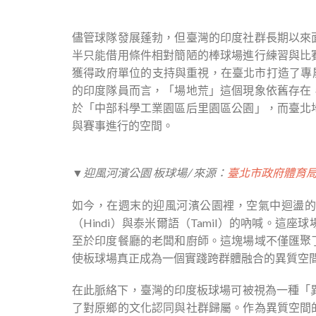
儘管球隊發展蓬勃，但臺灣的印度社群長期以來
半只能借用條件相對簡陋的棒球場進行練習與比
獲得政府單位的支持與重視，在臺北市打造了專
的印度隊員而言，「場地荒」這個現象依舊存在
於「中部科學工業園區后里園區公園」，而臺北
與賽事進行的空間。
▼迎風河濱公園 板球場/ 來源：
臺北市政府體育
如今，在週末的迎風河濱公園裡，空氣中迴盪的
（Hindi）與泰米爾語（Tamil）的吶喊。
至於印度餐廳的老闆和廚師。這塊場域不僅匯聚
使板球場真正成為一個實踐跨群體融合的異質空
在此脈絡下，臺灣的印度板球場可被視為一種「異質
了對原鄉的文化認同與社群歸屬。作為異質空間