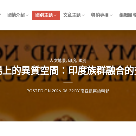
告
國情介紹
國別主題
文章主題
特約專欄
編輯團
人文地景
,
印度
,
國別
場上的異質空間：印度族群融合的
POSTED ON
2026-06-29
BY
南亞觀察編輯部