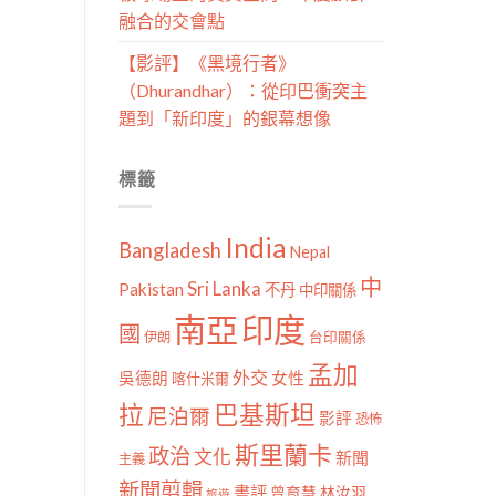
融合的交會點
【影評】《黑境行者》
（Dhurandhar）：從印巴衝突主
題到「新印度」的銀幕想像
標籤
India
Bangladesh
Nepal
中
Sri Lanka
Pakistan
不丹
中印關係
南亞
印度
國
伊朗
台印關係
孟加
外交
女性
吳德朗
喀什米爾
拉
巴基斯坦
尼泊爾
影評
恐怖
斯里蘭卡
政治
文化
新聞
主義
新聞剪輯
書評
曾育慧
林汝羽
旅遊