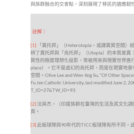
與族群融合的交會點，深刻展現了移民的適應韌
註解｜
[1]
「異托邦」（Heterotopia，或譯異質空間）
辨了異托邦與「烏托邦」（Utopia）的本質差異
質性的極度理想化投影，常被用來與現實世界進行
place）。它不是虛幻的烏托邦，而是在現實
空間。Olive Lee and Wen-ling Su, “Of Other Spaces,”
Fu Jen Catholic University, last modified June 2, 2
T_ID=27&TW_ID=93
[2]
沈英杰，〈印度族群在臺灣的生活及其文化調適
頁。
[3]
此板球隊與90年代的TICC板球隊有所不同，此板