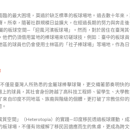
面臨的最大困境，莫過於缺乏標準的板球場地。過去數十年來，
賽。所幸，隨著社群規模日益擴大，在經過長期的努力與奔走後
屬的板球空間—「迎風河濱板球場」。然而，對於居住在臺灣其
，他們仍須借用當地的棒球場來切磋球技，例如：臺中的板球員
地區的球員也仍會使用士林區的「社子棒球場」等場地，作為日
局
不僅是臺灣人所熟悉的金屬球棒擊球聲，更交織著節奏明快的
這座球場上的球員，其社會身份跨越了高科技工程師、留學生、大學
了來自印度不同地區、族裔與階級的個體，更打破了宗教信仰的
間。
空間」（Heterotopia）的實踐—印度移民透過板球運動，
的板球場，不僅有效緩解了移民因適應而生的焦慮，更成為跨文