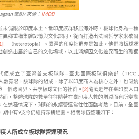
Lagaan 電影/ 來源：
IMDB
並未侷限於印度本土。當印度族群移居海外時，板球化身為一種
在異鄉重構集體記憶與文化認同，從而打造出法國哲學家米歇爾
1]
」（heterotopia）。臺灣的印度社群亦是如此，他們將板球
地創造出屬於自己的文化場域，以此消解因文化差異而生的孤獨
成立了臺灣首支板球隊—臺北國際板球俱樂部（TICC , Ta
。由於當時在臺印度人數有限，該球隊的組成，除了以印度商人為核心之外，也吸
築一個跨國界、共享板球文化的社群。
[2]
隨著近年在臺印度人口
然而，整體球隊的數量往往隨著在臺印度人數的增減而有所變動
。在這種情況下，球隊的永續營運常往往面臨考驗。目前，全臺
立，期中有9支今仍維持深耕經營。相關隊伍整理如下：
印度人所成立板球隊營運現況